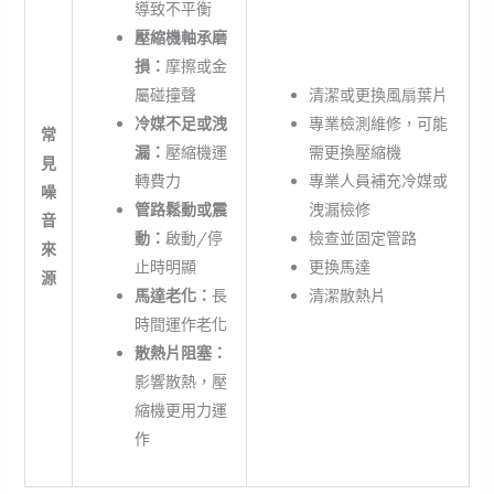
導致不平衡
壓縮機軸承磨
損：
摩擦或金
屬碰撞聲
清潔或更換風扇葉片
冷媒不足或洩
專業檢測維修，可能
常
漏：
壓縮機運
需更換壓縮機
見
轉費力
專業人員補充冷媒或
噪
管路鬆動或震
洩漏檢修
音
動：
啟動/停
檢查並固定管路
來
止時明顯
更換馬達
源
馬達老化：
長
清潔散熱片
時間運作老化
散熱片阻塞：
影響散熱，壓
縮機更用力運
作