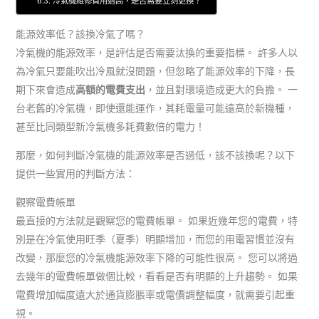
冷氣機維修費用過高，是否需要立刻更換？
能源效率低？該換冷氣了嗎？
冷氣機的能源效率，是評估是否需要汰換的重要指標。 許多人以
為冷氣只要能吹出冷風就沒問題，但忽略了能源效率的下降，長
期下來會造成
高額的電費支出
，並且對環境造成更大的負擔。 一
台老舊的冷氣機，即使還能運作，其耗電量可能遠高於新機種，
甚至比同類型新冷氣機多耗費數倍的電力！
那麼，如何判斷冷氣機的能源效率是否過低，該不該換呢？以下
提供一些實用的判斷方法：
觀察電費帳單
最直接的方法就是觀察您的電費帳單。 如果近幾年您的電費，特
別是在冷氣使用旺季（夏季）明顯增加，而您的用電習慣並沒有
改變，那麼您的冷氣機能源效率下降的可能性很高。 您可以將過
去幾年的電費帳單做個比較，看看是否有明顯的上升趨勢。 如果
電費增加幅度遠大於通貨膨脹率或電價調整幅度，就需要引起重
視。