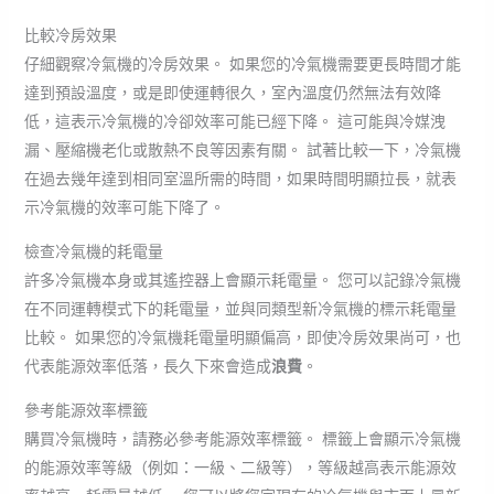
比較冷房效果
仔細觀察冷氣機的冷房效果。 如果您的冷氣機需要更長時間才能
達到預設溫度，或是即使運轉很久，室內溫度仍然無法有效降
低，這表示冷氣機的冷卻效率可能已經下降。 這可能與冷媒洩
漏、壓縮機老化或散熱不良等因素有關。 試著比較一下，冷氣機
在過去幾年達到相同室溫所需的時間，如果時間明顯拉長，就表
示冷氣機的效率可能下降了。
檢查冷氣機的耗電量
許多冷氣機本身或其遙控器上會顯示耗電量。 您可以記錄冷氣機
在不同運轉模式下的耗電量，並與同類型新冷氣機的標示耗電量
比較。 如果您的冷氣機耗電量明顯偏高，即使冷房效果尚可，也
代表能源效率低落，長久下來會造成
浪費
。
參考能源效率標籤
購買冷氣機時，請務必參考能源效率標籤。 標籤上會顯示冷氣機
的能源效率等級（例如：一級、二級等），等級越高表示能源效