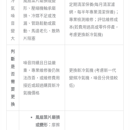
冷
風扇葉片磨損或變
定期清潔保養(每月清潔濾
氣
形、壓縮機軸承磨
網，每半年專業清潔保養)；
噪
損、冷媒不足或洩
專業檢測維修；評估維修成
音
漏、管路鬆動或震
本(若費用過高或零件停產，
變
動、馬達老化、散熱
考慮更換新冷氣機)
大
片阻塞
判
斷
噪音持續且日益嚴
是
重，專業維修後仍無
更換新冷氣機 (考慮新一代
否
法改善，或維修費用
變頻冷氣機，噪音分貝值較
需
接近或超過購買新冷
低)
要
氣機價格
更
換
風扇葉片磨損
或變形：
摩擦