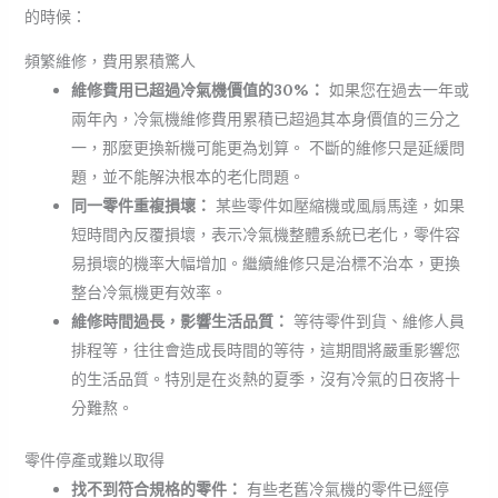
的時候：
頻繁維修，費用累積驚人
維修費用已超過冷氣機價值的30%：
如果您在過去一年或
兩年內，冷氣機維修費用累積已超過其本身價值的三分之
一，那麼更換新機可能更為划算。 不斷的維修只是延緩問
題，並不能解決根本的老化問題。
同一零件重複損壞：
某些零件如壓縮機或風扇馬達，如果
短時間內反覆損壞，表示冷氣機整體系統已老化，零件容
易損壞的機率大幅增加。繼續維修只是治標不治本，更換
整台冷氣機更有效率。
維修時間過長，影響生活品質：
等待零件到貨、維修人員
排程等，往往會造成長時間的等待，這期間將嚴重影響您
的生活品質。特別是在炎熱的夏季，沒有冷氣的日夜將十
分難熬。
零件停產或難以取得
找不到符合規格的零件：
有些老舊冷氣機的零件已經停