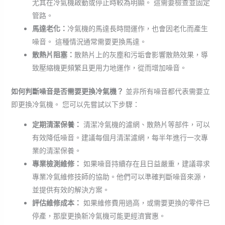
尤其在冷氣機啟動或停止時較為明顯。 這需要檢查並固定
管路。
馬達老化：
冷氣機的馬達長時間運作，也會因老化而產生
噪音。 這種情況通常需要更換馬達。
散熱片阻塞：
散熱片上的灰塵和污垢會影響散熱效果，導
致壓縮機更頻繁且更用力地運作，從而增加噪音。
如何判斷噪音是否需要更換冷氣機？
並非所有噪音都代表需要立
即更換冷氣機。 您可以先嘗試以下步驟：
定期清潔保養：
清潔冷氣機的濾網、散熱片等部件，可以
有效降低噪音。建議每個月清潔濾網，每半年進行一次專
業的清潔保養。
專業檢測維修：
如果噪音持續存在且日益嚴重，建議尋求
專業冷氣維修技師的協助。他們可以準確判斷噪音來源，
並提供有效的解決方案。
評估維修成本：
如果維修費用過高，或需要更換的零件已
停產，那麼更換新冷氣機可能更經濟實惠。