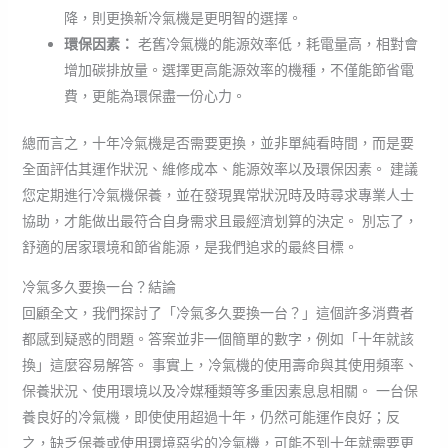
降，則更換新冷氣機是更明智的選擇。
環保因素：
老舊冷氣機的能源效率低，耗電量高，相對會
增加碳排放量。選擇更高能源效率的機種，不僅能節省電
費，更能為環保盡一份心力。
總而言之，十年冷氣機是否需要更換，並非單純看時間，而是要
全面評估其運作狀況、維修成本、能源效率以及環保因素。 建議
您定期進行冷氣機保養，並在發現異常狀況時及時尋求專業人士
協助，才能做出最符合自身需求且最經濟划算的決定。 別忘了，
舒適的居家環境和節省能源，是我們追求的最終目標。
冷氣多久要換一台？結論
回顧全文，我們探討了「冷氣多久要換一台？」這個許多消費者
都感到疑惑的問題。答案並非一個簡單的數字，例如「十年就該
換」這麼容易解答。 事實上，冷氣機的使用壽命與其使用頻率、
保養狀況、使用環境以及冷媒種類等多重因素息息相關。 一台保
養良好的冷氣機，即使使用超過十年，仍然可能運作良好；反
之，缺乏保養或使用環境惡劣的冷氣機，可能不到十年就需要更