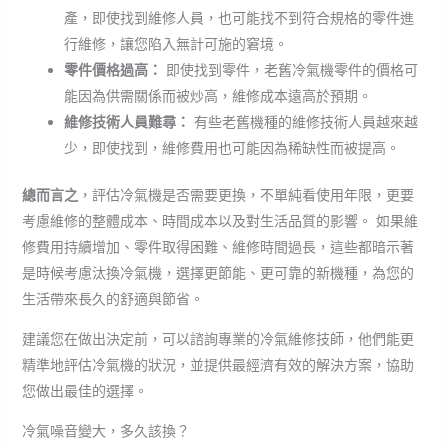
產，即使找到維修人員，也可能找不到符合規格的零件進
行維修，讓您陷入無計可施的窘境。
零件價格過高：
即使找到零件，老舊冷氣機零件的價格可
能因為供需關係而被炒高，維修成本遠高於預期。
維修技術人員難尋：
有些老舊機種的維修技術人員越來越
少，即使找到，維修費用也可能因為稀缺性而被提高。
總而言之
，評估冷氣機是否需要更換，不單純看使用年限，更要
考慮維修的整體成本、時間成本以及對生活品質的影響。 如果維
修費用持續增加、零件取得困難、維修時間過長，這些都暗示著
是時候考慮汰換冷氣機，選擇更節能、更可靠的新機種，為您的
生活帶來長久的舒適與節省。
建議您在做出決定前，可以諮詢專業的冷氣維修技師，他們能更
精準地評估冷氣機的狀況，並提供最經濟有效的解決方案，協助
您做出最佳的選擇。
冷氣噪音變大，多久該換？