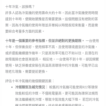
十年冷氣，該換嗎？
許多人認為冷氣機的使用壽命大約十年，因此當冷氣機使用時間
達到十年時，便開始猶豫是否需要更換。這個問題沒有絕對的答
案，因為冷氣機的使用年限並非單純以時間長短來衡量，而是需
要綜合考量多方面的因素。
十年是一個重要的參考指標，但並非絕對的更換期限。
一台使用
十年，但保養良好、使用頻率不高、且使用環境適宜的冷氣機，
或許還能繼續運作幾年，只是其效率可能已不如以往，且潛在的
故障風險也會逐漸提高。 相反地，一台使用不到十年，卻因頻繁
使用、缺乏保養或安裝在高溫高濕環境中的冷氣機，可能早已出
現老化現象，需要提前更換。
評估十年冷氣機的幾個關鍵因素：
冷媒類型及補充情況：
較舊的冷氣機可能使用R22等環保
效能較低的冷媒，不僅耗電量高，更可能因為環保法規而
無法繼續補充冷媒，導致冷氣效能大幅下降。 若您的冷氣
機冷媒需要頻繁補充，這也是考慮更換的警訊。