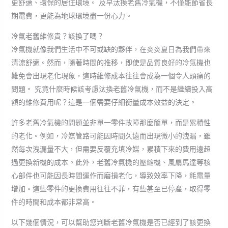
更舒適、環保的居住環境。 及早汰換老舊冷氣機，不僅能節省長
期電費，更能為地球環境盡一份心力。
冷氣老舊維修貴？該換了嗎？
冷氣機就像我們生活中不可或缺的夥伴，在炎炎夏日為我們帶來
清涼舒適。然而，隨著時間的推移，即使是品質良好的冷氣機也
難免會出現老化現象，這時維修成本往往會成為一個令人頭痛的
問題。 究竟什麼時候該考慮汰換老舊冷氣機，而不是繼續投入高
額的維修費用呢？這是一個需要仔細衡量成本效益的決定。
許多老舊冷氣機的問題並非單一零件故障那麼簡單，而是累積性
的老化。例如，冷媒管路可能因時間久遠而出現微小的洩漏，雖
然每次洩漏量不大，但需要反覆充填冷媒，累積下來的費用遠超
過更換新機的成本。此外，老舊冷氣機的壓縮機、風扇馬達等核
心部件也可能因長時間運作而磨損老化，導致效率下降，耗電量
增加。這些零件的更換費用往往不菲，有些甚至已停產，取得零
件的時間和成本都非常高。
以下幾個情況，可以幫助您判斷老舊冷氣機是否已經到了該更換