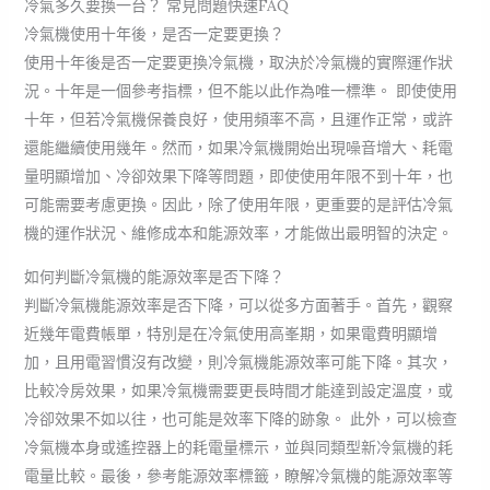
冷氣多久要換一台？ 常見問題快速FAQ
冷氣機使用十年後，是否一定要更換？
使用十年後是否一定要更換冷氣機，取決於冷氣機的實際運作狀
況。十年是一個參考指標，但不能以此作為唯一標準。 即使使用
十年，但若冷氣機保養良好，使用頻率不高，且運作正常，或許
還能繼續使用幾年。然而，如果冷氣機開始出現噪音增大、耗電
量明顯增加、冷卻效果下降等問題，即使使用年限不到十年，也
可能需要考慮更換。因此，除了使用年限，更重要的是評估冷氣
機的運作狀況、維修成本和能源效率，才能做出最明智的決定。
如何判斷冷氣機的能源效率是否下降？
判斷冷氣機能源效率是否下降，可以從多方面著手。首先，觀察
近幾年電費帳單，特別是在冷氣使用高峯期，如果電費明顯增
加，且用電習慣沒有改變，則冷氣機能源效率可能下降。其次，
比較冷房效果，如果冷氣機需要更長時間才能達到設定溫度，或
冷卻效果不如以往，也可能是效率下降的跡象。 此外，可以檢查
冷氣機本身或遙控器上的耗電量標示，並與同類型新冷氣機的耗
電量比較。最後，參考能源效率標籤，瞭解冷氣機的能源效率等