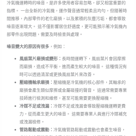
冷氣機運轉時的噪音，是許多使用者容易忽略，卻又相當重要的
指標。 一台全新的冷氣機，運作聲音通常輕柔且均勻，但隨著時
間推移，內部零件的老化磨損，以及累積的灰塵污垢，都會導致
噪音逐漸增大。 這不僅影響居住舒適度，更可能預示著冷氣機內
部零件出現問題，需要及時檢查與處理。
噪音變大的原因有很多
，例如：
風扇葉片磨損或變形：
長時間運轉下，風扇葉片會因摩擦
而磨損，造成不平衡，進而產生較大的噪音。 這種情況有
時可以透過清潔或更換風扇葉片來改善。
壓縮機軸承磨損：
壓縮機是冷氣機的核心部件，其軸承的
磨損會產生類似摩擦或金屬碰撞的聲音。 這通常需要專業
技師進行檢測和維修，甚至可能需要更換壓縮機。
冷媒不足或洩漏：
冷媒不足或洩漏會導致壓縮機運轉更費
力，從而產生更大的噪音。 這需要專業人員進行冷媒補充
或洩漏檢修。
管路鬆動或震動：
冷氣機管路鬆動或震動也會產生噪音，