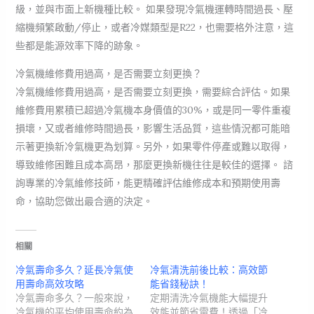
級，並與市面上新機種比較。 如果發現冷氣機運轉時間過長、壓
縮機頻繁啟動/停止，或者冷媒類型是R22，也需要格外注意，這
些都是能源效率下降的跡象。
冷氣機維修費用過高，是否需要立刻更換？
冷氣機維修費用過高，是否需要立刻更換，需要綜合評估。如果
維修費用累積已超過冷氣機本身價值的30%，或是同一零件重複
損壞，又或者維修時間過長，影響生活品質，這些情況都可能暗
示著更換新冷氣機更為划算。另外，如果零件停產或難以取得，
導致維修困難且成本高昂，那麼更換新機往往是較佳的選擇。 諮
詢專業的冷氣維修技師，能更精確評估維修成本和預期使用壽
命，協助您做出最合適的決定。
相關
冷氣壽命多久？延長冷氣使
冷氣清洗前後比較：高效節
用壽命高效攻略
能省錢秘訣！
冷氣壽命多久？一般來說，
定期清洗冷氣機能大幅提升
冷氣機的平均使用壽命約為
效能並節省電費！透過「冷