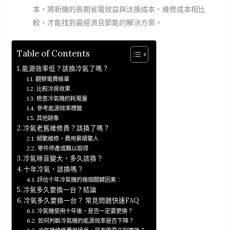
本。將新機的長期省電效益與汰換成本、維修成本相比
較，才能找到最經濟且節能的解決方案。
Table of Contents
能源效率低？該換冷氣了嗎？
觀察電費帳單
比較冷房效果
檢查冷氣機的耗電量
參考能源效率標籤
其他跡象
冷氣老舊維修貴？該換了嗎？
頻繁維修，費用累積驚人
零件停產或難以取得
冷氣噪音變大，多久該換？
十年冷氣，該換嗎？
評估十年冷氣機的幾個關鍵因素：
冷氣多久要換一台？結論
冷氣多久要換一台？ 常見問題快速FAQ
冷氣機使用十年後，是否一定要更換？
如何判斷冷氣機的能源效率是否下降？