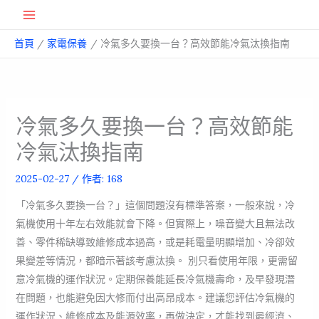
跳
Main
至
首頁
家電保養
冷氣多久要換一台？高效節能冷氣汰換指南
主
Menu
要
內
容
冷氣多久要換一台？高效節能
冷氣汰換指南
2025-02-27
/ 作者:
168
「冷氣多久要換一台？」這個問題沒有標準答案，一般來說，冷
氣機使用十年左右效能就會下降。但實際上，噪音變大且無法改
善、零件稀缺導致維修成本過高，或是耗電量明顯增加、冷卻效
果變差等情況，都暗示著該考慮汰換。 別只看使用年限，更需留
意冷氣機的運作狀況。定期保養能延長冷氣機壽命，及早發現潛
在問題，也能避免因大修而付出高昂成本。建議您評估冷氣機的
運作狀況、維修成本及能源效率，再做決定，才能找到最經濟、