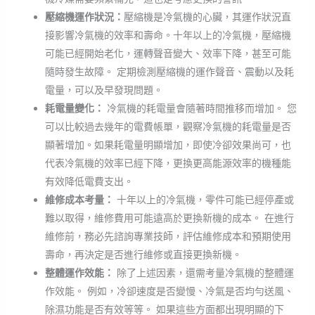
壓縮機運作狀況：
壓縮機是冷氣機的心臟，其運作狀況直
接影響冷氣機的效率和壽命。十年以上的冷氣機，壓縮機
可能已經開始老化，運轉聲音變大、效率下降，甚至可能
隨時發生故障。 定期檢測壓縮機的運作聲音、震動以及耗
電量，可以及早發現問題。
耗電量變化：
冷氣機的耗電量會隨著時間推移而增加。 您
可以比較過去幾年的電費帳單，觀察冷氣機的耗電量是否
顯著增加。如果耗電量明顯增加，即使冷卻效果尚可，也
代表冷氣機的效率已經下降，更換更高能源效率的機種能
有效降低電費支出。
維修成本考量：
十年以上的冷氣機，零件可能已經停產或
難以取得，維修費用可能遠高於更換新機的成本。 在進行
維修前，務必先諮詢專業技師，評估維修成本和預期使用
壽命，再決定是否進行維修或直接更換新機。
整體運作效能：
除了上述因素，還需考量冷氣機的整體運
作效能。 例如，冷卻速度是否變慢、冷氣是否均勻送風、
除濕功能是否有效等等。 如果這些方面都出現明顯的下