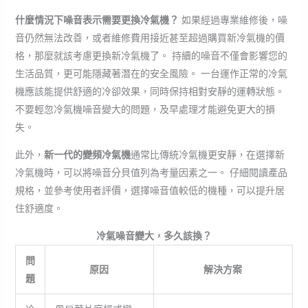
什麼情況下噪音表示需要更換冷氣機？
如果經過專業維修後，噪
音仍然無法改善，或者維修費用接近甚至超過購買新冷氣機的價
格，那麼就該考慮更換新冷氣機了。 持續的噪音不僅會影響您的
生活品質，更可能隱藏著潛在的安全風險。 一台運作正常的冷氣
機應該能提供舒適的冷卻效果，同時保持相對安靜的運轉狀態。
不要輕忽冷氣機噪音變大的問題，及早處理才能避免更大的損
失。
此外，
新一代的變頻冷氣機
通常比傳統冷氣機更安靜，在選擇新
冷氣機時，可以將噪音分貝值列為考量因素之一。 仔細閱讀產品
規格，並參考使用者評價，選擇噪音值較低的機種，可以提升居
住舒適度。
冷氣噪音變大，多久該換？
問
原因
解決方案
題