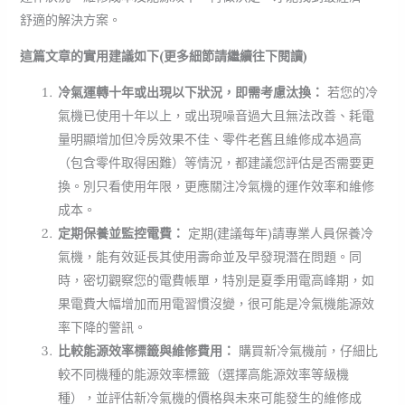
舒適的解決方案。
這篇文章的實用建議如下(更多細節請繼續往下閱讀)
冷氣運轉十年或出現以下狀況，即需考慮汰換：
若您的冷
氣機已使用十年以上，或出現噪音過大且無法改善、耗電
量明顯增加但冷房效果不佳、零件老舊且維修成本過高
（包含零件取得困難）等情況，都建議您評估是否需要更
換。別只看使用年限，更應關注冷氣機的運作效率和維修
成本。
定期保養並監控電費：
定期(建議每年)請專業人員保養冷
氣機，能有效延長其使用壽命並及早發現潛在問題。同
時，密切觀察您的電費帳單，特別是夏季用電高峰期，如
果電費大幅增加而用電習慣沒變，很可能是冷氣機能源效
率下降的警訊。
比較能源效率標籤與維修費用：
購買新冷氣機前，仔細比
較不同機種的能源效率標籤（選擇高能源效率等級機
種），並評估新冷氣機的價格與未來可能發生的維修成