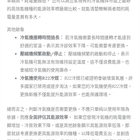
率越高，耗電量越低。 您可以將您家現有的冷氣機與市面上最新
的高效能機種的能源效率標籤做比較，就能清楚瞭解兩者間的耗
電量差異有多大。
其他跡象
冷氣機運轉時間過長：
若冷氣機需要長時間運轉才能達到
舒適的室溫，表示其冷卻效率下降，可能需要考慮更換。
壓縮機頻繁啟動/停止：
壓縮機頻繁的啟動和停止，表示
冷氣機可能無法有效維持設定溫度，這不僅浪費能源，也
會縮短冷氣機的使用壽命。
冷氣機使用R22冷媒：
R22冷媒已被證明會破壞臭氧層，許
多國家已禁用或逐步淘汰。如果您的冷氣機使用R22冷媒，
更換新機不僅能提升能源效率，也能保護環境。
總而言之，判斷冷氣機是否需要更換，不應只單純以使用年限為
依據，而應
全面評估其能源效率
。 如果您發現冷氣機的耗電量明
顯增加、冷房效果下降，或是其他跡象顯示其能源效率低落，那
麼就該考慮更換更高能源效率的機種，以降低電費支出，並創造