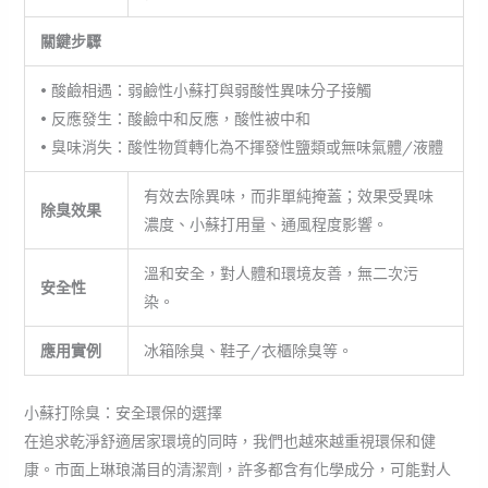
關鍵步驟
• 酸鹼相遇：弱鹼性小蘇打與弱酸性異味分子接觸
• 反應發生：酸鹼中和反應，酸性被中和
• 臭味消失：酸性物質轉化為不揮發性鹽類或無味氣體/液體
有效去除異味，而非單純掩蓋；效果受異味
除臭效果
濃度、小蘇打用量、通風程度影響。
溫和安全，對人體和環境友善，無二次污
安全性
染。
應用實例
冰箱除臭、鞋子/衣櫃除臭等。
小蘇打除臭：安全環保的選擇
在追求乾淨舒適居家環境的同時，我們也越來越重視環保和健
康。市面上琳琅滿目的清潔劑，許多都含有化學成分，可能對人