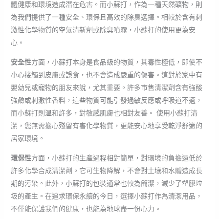
體健康和環境造成潛在危害。而小蘇打，作為一種天然礦物，則
為我們提供了一種安全、環保且高效的除臭選擇。相較於含有刺
激性化學物質的空氣清新劑或除臭噴霧，小蘇打的使用更為安
心。
安全性
方面，小蘇打本身是食品級的物質，其毒性極低，即使不
小心接觸到皮膚或誤食，也不會造成嚴重的傷害。這對於家中有
嬰幼兒或寵物的朋友來說，尤其重要。許多市售清潔劑含有強酸
強鹼或刺激性香料，這些物質可能引發過敏反應或呼吸道不適，
而小蘇打則溫和許多，對敏感肌膚也相對友善。 使用小蘇打清
潔，您無需擔心殘留有害化學物質，更能安心地享受乾淨舒適的
居家環境。
環保性
方面，小蘇打的生產過程相對簡單，對環境的負擔遠低於
許多化學合成清潔劑。它可生物降解，不會對土壤和水體造成長
期的污染。此外，小蘇打的包裝通常也較為簡潔，減少了塑膠垃
圾的產生。在追求環保永續的今日，選擇小蘇打作為清潔用品，
不僅能保護我們的健康，也能為地球盡一份心力。