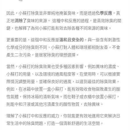
因此，小蘇打除臭並非單純地掩蓋臭味，而是透過
化學反應
，真
正地
消除了
臭味的來源。 這種中和反應的過程，是高效除臭的關
鍵，也解釋了為何小蘇打能有效去除各種不同來源的異味。
更重要的是，這個中和反應是
溫和且安全的
。與一些含有刺激性
化學成分的除臭劑不同，小蘇打對人體和環境都相對友善，不會
產生二次污染，是居家除臭的理想選擇。
當然，小蘇打的除臭效果也受多種因素影響，例如異味的濃度、
小蘇打的用量、以及環境的通風程度等。在使用時，可以根據實
際情況調整用量，並確保良好的通風，以達到最佳的除臭效果。
例如，在冰箱中放置一盒小蘇打，能有效吸收食物腐敗產生的酸
性氣體，保持冰箱的清新氣味。而在鞋子或衣櫃中放置小蘇打，
則能中和汗液或其他污漬產生的酸性物質，去除異味。
理解了小蘇打中和反應的威力，你就能更有效地運用它來解決日
常生活中的除臭問題，打造一個清新舒適的生活空間。