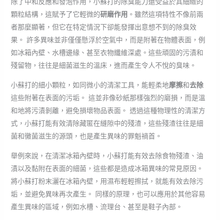
除了中和反應和發泡作用，小蘇打的除臭能力還受益於其細緻的
顆粒結構，這賦予了它輕微的
研磨作用
。雖然這項特性不像前兩
者那麼顯著，但它在特定情況下卻能發揮出意想不到的除臭效
果。 許多異味並非僅僅懸浮於空氣中，而是附著在物體表面，例
如冰箱內壁、水槽邊緣、甚至衣物纖維深處。這些頑固的污漬和
殘留物，往往是細菌滋生的溫床，進而產生令人不悅的臭味。
小蘇打的細小顆粒，如同微小的清潔工具，能輕柔地
摩擦
和
去除
這些附著在表面的污垢。 這並非像砂紙那樣強烈的磨損，而是溫
和地將污漬剝離，避免損壞物品表面。 透過這種物理性的清潔方
式，小蘇打能有效清除藏匿在縫隙中的殘渣，這些殘渣往往是細
菌和黴菌滋生的源頭，也是產生異味的罪魁禍首。
舉例來說，在清潔冰箱內壁時，小蘇打能有效去除食物殘渣、油
漬以及黏附在表面的細菌，這些都是造成冰箱異味的常見原因。
將小蘇打粉末灑在冰箱內壁，用濕布輕輕擦拭，就能有效去除污
垢，並避免異味再次產生。 同樣的原理，也可以應用於其他容易
產生異味的區域，例如水槽、流理台、甚至是鞋子內部。