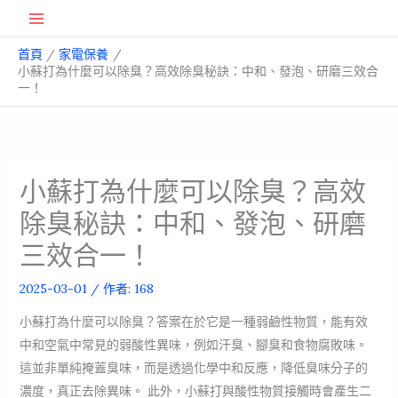
跳
Main
至
首頁
家電保養
主
Menu
小蘇打為什麼可以除臭？高效除臭秘訣：中和、發泡、研磨三效合
要
一！
內
容
小蘇打為什麼可以除臭？高效
除臭秘訣：中和、發泡、研磨
三效合一！
2025-03-01
/ 作者:
168
小蘇打為什麼可以除臭？答案在於它是一種弱鹼性物質，能有效
中和空氣中常見的弱酸性異味，例如汗臭、腳臭和食物腐敗味。
這並非單純掩蓋臭味，而是透過化學中和反應，降低臭味分子的
濃度，真正去除異味。 此外，小蘇打與酸性物質接觸時會產生二