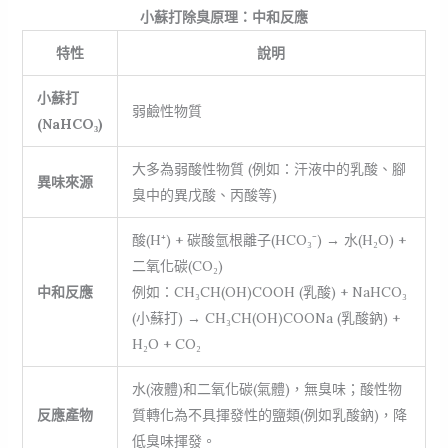
小蘇打除臭原理：中和反應
特性
說明
小蘇打
弱鹼性物質
(NaHCO₃)
大多為弱酸性物質 (例如：汗液中的乳酸、腳
異味來源
臭中的異戊酸、丙酸等)
酸(H⁺) + 碳酸氫根離子(HCO₃⁻) → 水(H₂O) +
二氧化碳(CO₂)
中和反應
例如：CH₃CH(OH)COOH (乳酸) + NaHCO₃
(小蘇打) → CH₃CH(OH)COONa (乳酸鈉) +
H₂O + CO₂
水(液體)和二氧化碳(氣體)，無臭味；酸性物
反應產物
質轉化為不具揮發性的鹽類(例如乳酸鈉)，降
低臭味揮發。