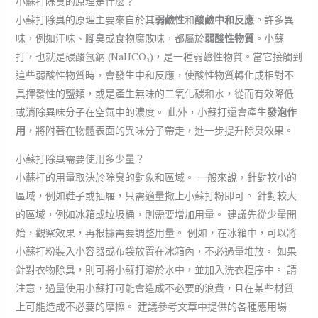
小蘇打除臭的原理是什麼？
小蘇打除臭的原理主要來自於其
弱鹼性
和
酸鹼中和反應
。許多異
味，例如汗味、腳臭或食物腐敗味，都屬於
弱酸性物質
。小蘇
打，也就是碳酸氫鈉 (NaHCO₃)，是一種弱鹼性物質。當它接觸到
這些弱酸性物質時，會發生中和反應，使酸性物質轉化成相對不
具揮發性的鹽類，或是產生無味的二氧化碳和水，從而有效降低
或消除異味分子在空氣中的濃度。 此外，小蘇打還會產生
發泡作
用
，將附著在物體表面的異味分子帶走，進一步提升除臭效果。
小蘇打除臭需要使用多少量？
小蘇打的用量取決於除臭的對象和區域。 一般來說，針對較小的
區域，例如鞋子或抽屜，只需適量撒上小蘇打粉即可。 針對較大
的區域，例如冰箱或垃圾桶，則需要增加用量。 建議先從少量開
始，觀察效果，再根據需要調整用量。 例如，在冰箱中，可以將
小蘇打粉裝入小容器或布袋放置在冰箱內，不必過量堆放。 如果
針對衣物除臭，則可將小蘇打溶於水中，並加入洗衣程序中。 請
注意，過量使用小蘇打可能會造成不必要的浪費，且在某些材質
上可能造成不必要的摩擦。 建議參考文章中提供的各種應用場