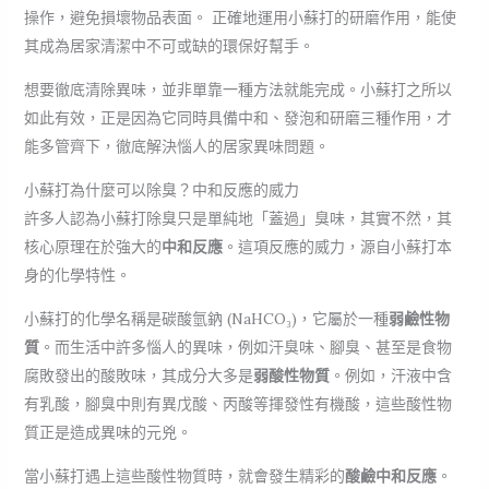
操作，避免損壞物品表面。 正確地運用小蘇打的研磨作用，能使
其成為居家清潔中不可或缺的環保好幫手。
想要徹底清除異味，並非單靠一種方法就能完成。小蘇打之所以
如此有效，正是因為它同時具備中和、發泡和研磨三種作用，才
能多管齊下，徹底解決惱人的居家異味問題。
小蘇打為什麼可以除臭？中和反應的威力
許多人認為小蘇打除臭只是單純地「蓋過」臭味，其實不然，其
核心原理在於強大的
中和反應
。這項反應的威力，源自小蘇打本
身的化學特性。
小蘇打的化學名稱是碳酸氫鈉 (NaHCO₃)，它屬於一種
弱鹼性物
質
。而生活中許多惱人的異味，例如汗臭味、腳臭、甚至是食物
腐敗發出的酸敗味，其成分大多是
弱酸性物質
。例如，汗液中含
有乳酸，腳臭中則有異戊酸、丙酸等揮發性有機酸，這些酸性物
質正是造成異味的元兇。
當小蘇打遇上這些酸性物質時，就會發生精彩的
酸鹼中和反應
。