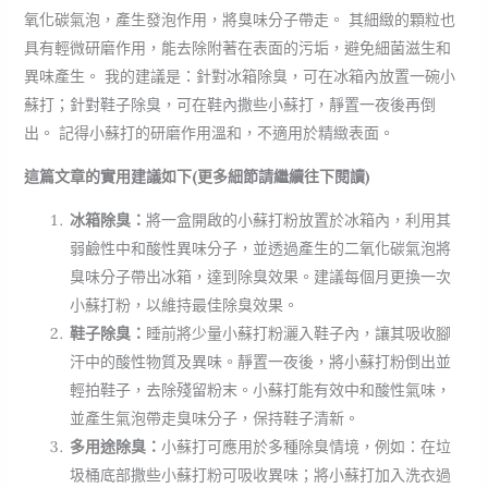
氧化碳氣泡，產生發泡作用，將臭味分子帶走。 其細緻的顆粒也
具有輕微研磨作用，能去除附著在表面的污垢，避免細菌滋生和
異味產生。 我的建議是：針對冰箱除臭，可在冰箱內放置一碗小
蘇打；針對鞋子除臭，可在鞋內撒些小蘇打，靜置一夜後再倒
出。 記得小蘇打的研磨作用溫和，不適用於精緻表面。
這篇文章的實用建議如下(更多細節請繼續往下閱讀)
冰箱除臭：
將一盒開啟的小蘇打粉放置於冰箱內，利用其
弱鹼性中和酸性異味分子，並透過產生的二氧化碳氣泡將
臭味分子帶出冰箱，達到除臭效果。建議每個月更換一次
小蘇打粉，以維持最佳除臭效果。
鞋子除臭：
睡前將少量小蘇打粉灑入鞋子內，讓其吸收腳
汗中的酸性物質及異味。靜置一夜後，將小蘇打粉倒出並
輕拍鞋子，去除殘留粉末。小蘇打能有效中和酸性氣味，
並產生氣泡帶走臭味分子，保持鞋子清新。
多用途除臭：
小蘇打可應用於多種除臭情境，例如：在垃
圾桶底部撒些小蘇打粉可吸收異味；將小蘇打加入洗衣過