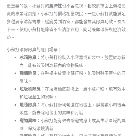
更重要的是，小蘇打的
經濟性
也不容忽視。相較於市面上價格昂
貴的專業除臭劑，小蘇打的價格相當親民，一包小蘇打就能滿足
多種居家清潔需求，從廚房到浴室，都能發揮其除臭功效。長久
下來，使用小蘇打能節省不少清潔費用，同時兼顧環保與經濟效
益。
小蘇打環保除臭的應用場景：
冰箱除臭：
將小蘇打粉裝入小容器或布袋中，放置於冰箱
內，能有效吸附冰箱內的食物異味。
鞋櫃除臭：
在鞋櫃中放置小蘇打粉，能吸附鞋子產生的汗
臭味。
垃圾桶除臭：
在垃圾桶底部撒上一層小蘇打粉，能有效中
和垃圾產生的異味。
地毯除臭：
將小蘇打粉均勻灑在地毯上，靜置數小時後再
吸塵，能去除地毯上的異味和污垢。
寵物異味：
小蘇打能有效去除寵物身上或其生活區域的異
味，保持環境清新。