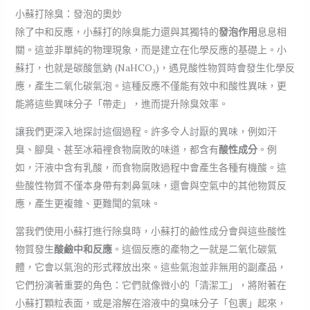
小蘇打除臭：發泡的奧妙
除了中和反應，小蘇打的除臭能力還與其獨特的
發泡作用
息息相
關。這並非單純的物理現象，而是建立在化學反應的基礎上。小
蘇打，也就是碳酸氫鈉 (NaHCO₃)，遇見酸性物質時會發生化學反
應，產生二氧化碳氣泡。這種反應不僅能有效中和酸性異味，更
能將這些異味分子「帶走」，進而提升除臭效率。
讓我們更深入地探討這個過程。許多令人討厭的異味，例如汗
臭、腳臭、甚至冰箱裡食物腐敗的味道，都含有
酸性成分
。例
如，汗液中含有乳酸，而食物腐敗過程中會產生各種有機酸。這
些酸性物質不僅本身帶有刺鼻氣味，還會與空氣中的其他物質反
應，產生更複雜、更難聞的氣味。
當我們使用小蘇打進行除臭時，小蘇打的鹼性成分會與這些酸性
物質發生
酸鹼中和反應
。這個反應的產物之一就是二氧化碳氣
體，它會以氣泡的形式釋放出來。這些氣泡並非無用的副產品，
它們扮演著重要的角色：它們就像微小的「清潔工」，將附著在
小蘇打顆粒表面，或是溶解在溶液中的臭味分子「包裹」起來，