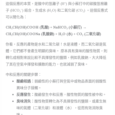
這個反應的本質，是酸中的氫離子 (H⁺) 與小蘇打中的碳酸氫根離
子 (HCO₃⁻) 結合，生成水 (H₂O) 和二氧化碳 (CO₂) 。這個反應式
可以簡化為：
CH₃CH(OH)COOH (乳酸) + NaHCO₃ (小蘇打) →
CH₃CH(OH)COONa (乳酸鈉) + H₂O (水) + CO₂ (二氧化碳)
你看，反應的產物是水和二氧化碳！水是液體，而二氧化碳是氣
體，它們都不會產生明顯的臭味。 原本具有臭味的酸性物質，則
轉化成相對來說比較不具揮發性的鹽類，例如乳酸鈉，大大降低
了其在空氣中揮發和擴散的能力，也就減弱了臭味。
中和反應的關鍵步驟：
酸鹼相遇：
弱鹼性的小蘇打與空氣中或物品表面的弱酸性
異味分子接觸。
反應發生：
酸鹼發生中和反應，酸性物質的酸性被中和。
臭味消失：
酸性物質轉化為不具揮發性的鹽類，或產生無
味的氣體（二氧化碳）和液體（水），從而有效消除臭
味。