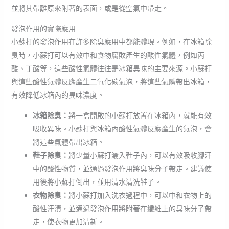
並將其帶離原來附著的表面，或是從空氣中帶走。
發泡作用的實際應用
小蘇打的發泡作用在許多除臭應用中都能體現。例如，在冰箱除
臭時，小蘇打可以有效中和食物腐敗產生的酸性氣體，例如丙
酸、丁酸等，這些酸性氣體往往是冰箱異味的主要來源。小蘇打
與這些酸性氣體反應產生二氧化碳氣泡，將這些氣體帶出冰箱，
有效降低冰箱內的異味濃度。
冰箱除臭：
將一盒開啟的小蘇打放置在冰箱內，就能有效
吸收異味。小蘇打與冰箱內酸性氣體反應產生的氣泡，會
將這些氣體帶出冰箱。
鞋子除臭：
將少量小蘇打灑入鞋子內，可以有效吸收腳汗
中的酸性物質，並通過發泡作用將臭味分子帶走。建議使
用後將小蘇打倒出，並用清水清洗鞋子。
衣物除臭：
將小蘇打加入洗衣過程中，可以中和衣物上的
酸性汗漬，並通過發泡作用將附著在纖維上的臭味分子帶
走，使衣物更加清新。