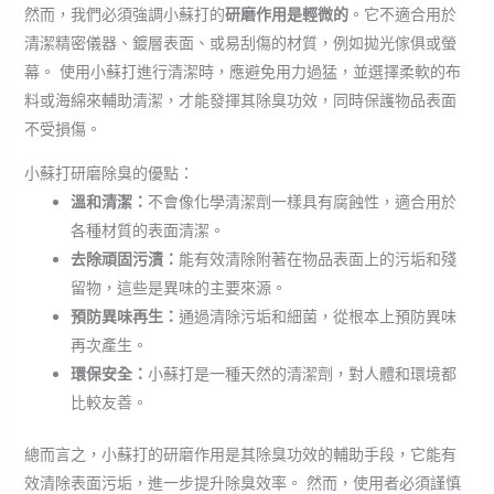
然而，我們必須強調小蘇打的
研磨作用是輕微的
。它不適合用於
清潔精密儀器、鍍層表面、或易刮傷的材質，例如拋光傢俱或螢
幕。 使用小蘇打進行清潔時，應避免用力過猛，並選擇柔軟的布
料或海綿來輔助清潔，才能發揮其除臭功效，同時保護物品表面
不受損傷。
小蘇打研磨除臭的優點：
溫和清潔：
不會像化學清潔劑一樣具有腐蝕性，適合用於
各種材質的表面清潔。
去除頑固污漬：
能有效清除附著在物品表面上的污垢和殘
留物，這些是異味的主要來源。
預防異味再生：
通過清除污垢和細菌，從根本上預防異味
再次產生。
環保安全：
小蘇打是一種天然的清潔劑，對人體和環境都
比較友善。
總而言之，小蘇打的研磨作用是其除臭功效的輔助手段，它能有
效清除表面污垢，進一步提升除臭效率。 然而，使用者必須謹慎