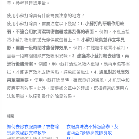
景，參考其建議用量。
使用小蘇打除臭有什麼需要注意的地方？
使用小蘇打除臭，需要注意以下幾點：
1. 小蘇打的研磨作用較
弱，不適合用於清潔精密儀器或易刮傷的表面。
例如，不應直接
將小蘇打粉用於拋光傢俱或螢幕上。
2. 小蘇打除臭並非立竿見
影，需要一段時間才能發揮效果。
例如，在鞋櫃中放置小蘇打，
需要一段時間纔能有效吸附異味。
3. 建議將小蘇打粉去除後，再
進行後續清潔。
例如，用小蘇打清理冰箱內壁後，應再用濕布擦
拭，才能更有效地去除污垢，避免細菌滋生。
4. 通風對於除臭效
果至關重要。
使用小蘇打除臭時，確保良好的通風，才能讓中和
反應更有效率。此外，請根據文章中的建議，選擇適當的應用方
法和用量，以達到最佳的除臭效果。
相關
如何去除衣服臭味？衣物除
衣服臭味洗不掉怎麼辦？艾
臭高效秘訣完整教學
蜜莉亞7步驟高效除臭攻