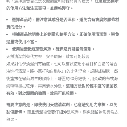
明，選擇適合自己洗衣機類型和膠條材質的產品。
注意產品標示
的使用方法和注意事項，並嚴格遵守。
選擇產品時，需注意其成分是否溫和，避免含有會腐蝕膠條材
質的成分。
根據產品說明書上的劑量和使用方法，正確使用清潔劑，避免
過量或使用不當。
使用後需徹底清洗乾淨，確保沒有殘留清潔劑。
天然清潔劑替代方案：安全環保，效果可能較弱
如果對化學清潔劑有顧慮，也可以嘗試使用小蘇打和白醋的混合
液進行清潔。將小蘇打和白醋以1:1的比例混合，調製成糊狀，然
後塗抹在黴菌滋生的膠條上，靜置約30分鐘後，用柔軟的布或海
綿輕輕擦拭乾淨，再用清水沖洗。
這種方法對於輕中度的黴菌較
有效，對於頑固的黴菌，效果可能較弱。
需要注意的是，即使使用天然清潔劑，也應避免用力摩擦，以免
刮傷膠條。
而且清潔後需要仔細沖洗乾淨，避免殘留物影響洗衣
效果。