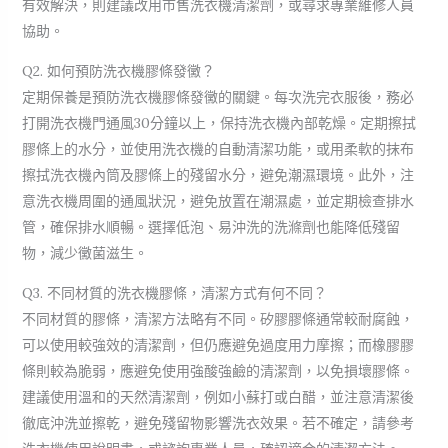
有效解決，則建議改用市售洗衣機清潔劑，或尋求專業維修人員
協助。
Q2. 如何預防洗衣機膠條發黴？
定期保養是預防洗衣機膠條發黴的關鍵。每次洗完衣服後，務必
打開洗衣機門通風30分鐘以上，保持洗衣機內部乾燥。定期擦拭
膠條上的水分，並使用洗衣機的自動清潔功能，或用柔軟的抹布
擦拭洗衣機內筒及膠條上的殘留水分，避免潮濕環境。此外，注
意洗衣機周圍的通風狀況，避免放置在潮濕處，並定期檢查排水
管，確保排水順暢。選擇低泡、易沖洗的洗滌劑也能降低殘留
物，減少黴菌滋生。
Q3. 不同材質的洗衣機膠條，清潔方式有何不同？
不同材質的膠條，清潔方法略有不同。矽膠膠條通常較耐腐蝕，
可以使用較強效的清潔劑，但仍應避免過度用力摩擦；而橡膠膠
條則較為脆弱，應避免使用強酸強鹼的清潔劑，以免損壞膠條。
建議使用溫和的天然清潔劑，例如小蘇打或白醋，並注意清潔後
徹底沖洗並擦乾，避免殘留物影響洗衣效果。若不確定，請參考