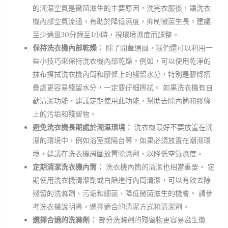
的潮濕空氣是黴菌滋生的主要原因。洗完衣服後，讓洗衣
機內部空氣流通，有助於降低濕度，抑制黴菌生長。建議
至少通風30分鐘至1小時，視環境濕度而調整。
保持洗衣機內部乾燥：
除了開蓋通風，我們還可以利用一
些小技巧來保持洗衣機內部乾燥。例如，可以使用乾淨的
抹布擦拭洗衣機內筒和膠條上的殘留水分，特別是膠條摺
疊處更容易殘留水分，一定要仔細擦拭。 如果洗衣機有自
動清潔功能，建議定期使用此功能，幫助去除內筒和膠條
上的污垢和殘留物。
避免洗衣機長期處於潮濕環境：
洗衣機最好不要放置在潮
濕的環境中，例如浴室或陽台等。如果必須放置在潮濕環
境，建議在洗衣機周圍放置除濕劑，以降低空氣濕度。
定期清潔洗衣機內筒：
洗衣機內筒的清潔也相當重要。 定
期使用洗衣機清潔劑或白醋進行內筒清潔，可以有效去除
殘留的洗滌劑、污垢和細菌，降低黴菌滋生的機會。 請參
考洗衣機說明書，選擇適合的清潔方式和清潔劑。
選擇合適的洗滌劑：
部分洗滌劑的殘留物更容易滋生黴