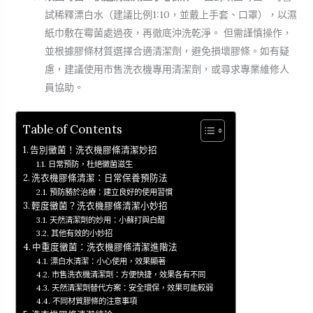
試稀釋漂白水（建議比例1:10，並戴上手套、口罩），以濕
紙巾敷在霉菌處過夜，再徹底沖洗乾淨。 但需謹慎操作，
並根據膠條材質選擇合適清潔劑，避免損壞膠條。如有疑
慮，建議使用市售洗衣機專用清潔劑，或尋求專業維修人
員協助。
Table of Contents
告別黴菌！洗衣機膠條清潔妙招
日常預防，杜絕黴菌滋生
洗衣機膠條清潔：日常保養預防法
預防勝於治療：建立良好的使用習慣
輕度黴菌？洗衣機膠條清潔小妙招
天然清潔劑的妙用：小蘇打與白醋
其他有效的小妙招
中重度黴菌：洗衣機膠條清潔進階法
漂白水清潔：小心使用，效果顯著
市售洗衣機清潔劑：方便快捷，效果各有不同
天然清潔劑替代方案：安全環保，效果可能較弱
不同材質膠條的注意事項