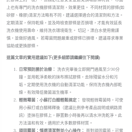
上也有專門的洗衣機膠條清潔劑，效果更佳。 不同材質的膠條(如
矽膠、橡膠)清潔方法略有不同，建議選擇適合的清潔劑和方法。
定期清潔，保持乾燥，並及時檢查膠條是否損壞，才能有效延長
洗衣機使用壽命，維持洗衣環境衛生。 切記，漂白水使用需謹
慎，並做好通風。 若霉菌問題嚴重或膠條已損壞，建議尋求專業
協助或更換膠條。
這篇文章的實用建議如下(更多細節請繼續往下閱讀)
日常預防勝於治療：
洗衣完畢後立即開門通風至少30分
鐘，並用乾淨柔軟的抹布擦拭膠條，去除殘留水分和污
垢。定期使用洗衣機的自動清潔功能，保持洗衣機內部乾
燥，有效降低黴菌滋生機率。
輕微霉菌：小蘇打白醋輕鬆搞定：
發現輕微霉菌時，可使
用小蘇打或白醋稀釋後（建議比例參考產品說明或網路資
訊）塗抹在膠條上，靜置數小時後再以清水沖洗乾淨。此
方法溫和有效，適用於大多數膠條材質。
頑固霉菌：慎選清潔劑並小心操作：
面對頑固霉菌，可嘗