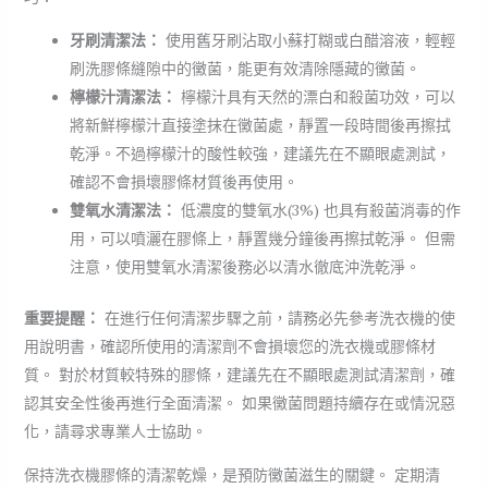
牙刷清潔法：
使用舊牙刷沾取小蘇打糊或白醋溶液，輕輕
刷洗膠條縫隙中的黴菌，能更有效清除隱藏的黴菌。
檸檬汁清潔法：
檸檬汁具有天然的漂白和殺菌功效，可以
將新鮮檸檬汁直接塗抹在黴菌處，靜置一段時間後再擦拭
乾淨。不過檸檬汁的酸性較強，建議先在不顯眼處測試，
確認不會損壞膠條材質後再使用。
雙氧水清潔法：
低濃度的雙氧水(3%) 也具有殺菌消毒的作
用，可以噴灑在膠條上，靜置幾分鐘後再擦拭乾淨。 但需
注意，使用雙氧水清潔後務必以清水徹底沖洗乾淨。
重要提醒：
在進行任何清潔步驟之前，請務必先參考洗衣機的使
用說明書，確認所使用的清潔劑不會損壞您的洗衣機或膠條材
質。 對於材質較特殊的膠條，建議先在不顯眼處測試清潔劑，確
認其安全性後再進行全面清潔。 如果黴菌問題持續存在或情況惡
化，請尋求專業人士協助。
保持洗衣機膠條的清潔乾燥，是預防黴菌滋生的關鍵。 定期清