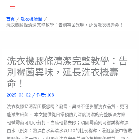
跳
Main
至
首頁
洗衣機清潔
主
Menu
洗衣機膠條清潔完整教學：告別霉菌異味，延長洗衣機壽命！
要
內
容
洗衣機膠條清潔完整教學：告
別霉菌異味，延長洗衣機壽
命！
2025-03-02
/ 作者:
168
洗衣機膠條清潔困擾您嗎？發霉、異味不僅影響洗衣品質，更可
能滋生細菌。 本文提供從日常預防到深度清潔的完整解決方案。
輕微霉菌可用小蘇打、白醋輕鬆去除；頑固霉菌則可嘗試稀釋漂
白水（例如：將漂白水與清水以1:10的比例稀釋，浸泡濕紙巾後敷
於膠條上約一夜），但務必注意安全並避免損壞膠條材質。 市面