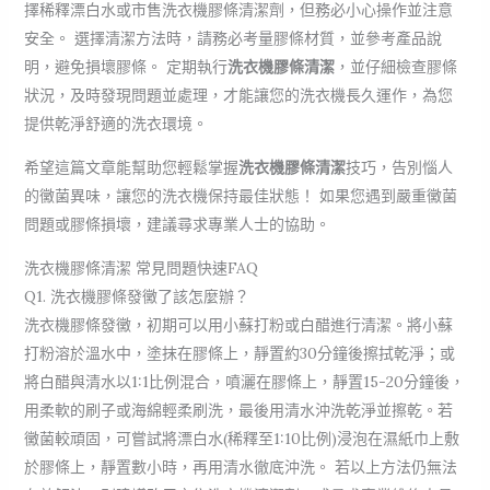
擇稀釋漂白水或市售洗衣機膠條清潔劑，但務必小心操作並注意
安全。 選擇清潔方法時，請務必考量膠條材質，並參考產品說
明，避免損壞膠條。 定期執行
洗衣機膠條清潔
，並仔細檢查膠條
狀況，及時發現問題並處理，才能讓您的洗衣機長久運作，為您
提供乾淨舒適的洗衣環境。
希望這篇文章能幫助您輕鬆掌握
洗衣機膠條清潔
技巧，告別惱人
的黴菌異味，讓您的洗衣機保持最佳狀態！ 如果您遇到嚴重黴菌
問題或膠條損壞，建議尋求專業人士的協助。
洗衣機膠條清潔 常見問題快速FAQ
Q1. 洗衣機膠條發黴了該怎麼辦？
洗衣機膠條發黴，初期可以用小蘇打粉或白醋進行清潔。將小蘇
打粉溶於溫水中，塗抹在膠條上，靜置約30分鐘後擦拭乾淨；或
將白醋與清水以1:1比例混合，噴灑在膠條上，靜置15-20分鐘後，
用柔軟的刷子或海綿輕柔刷洗，最後用清水沖洗乾淨並擦乾。若
黴菌較頑固，可嘗試將漂白水(稀釋至1:10比例)浸泡在濕紙巾上敷
於膠條上，靜置數小時，再用清水徹底沖洗。 若以上方法仍無法