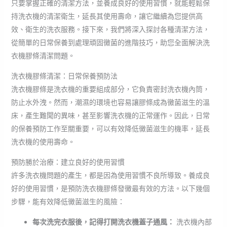
只要掌握正確的清潔方法，並養成良好的使用習慣，就能輕鬆保
持洗衣機的清潔衛生，延長其使用壽命，讓它繼續為您提供高
效、衛生的洗衣服務。接下來，我們將深入探討各種清潔方法，
從簡單的日常保養到處理頑固黴菌的進階技巧，助您全面解決洗
衣機膠條清潔問題。
洗衣機膠條清潔：日常保養預防法
洗衣機膠條是洗衣機的重要組成部分，它負責密封洗衣機內筒，
防止水外洩。然而，潮濕的環境也容易讓膠條成為黴菌滋生的溫
床，產生難聞的異味，甚至影響洗衣機的正常運作。因此，日常
的保養預防工作至關重要，可以有效降低黴菌滋生的機率，延長
洗衣機的使用壽命。
預防勝於治療：建立良好的使用習慣
許多洗衣機問題的產生，都是因為使用習慣不良所導致。養成良
好的使用習慣，是預防洗衣機膠條發黴最有效的方法。以下幾個
步驟，能有效降低黴菌滋生的風險：
每次洗完衣服後，記得打開洗衣機蓋子通風：
洗衣機內部