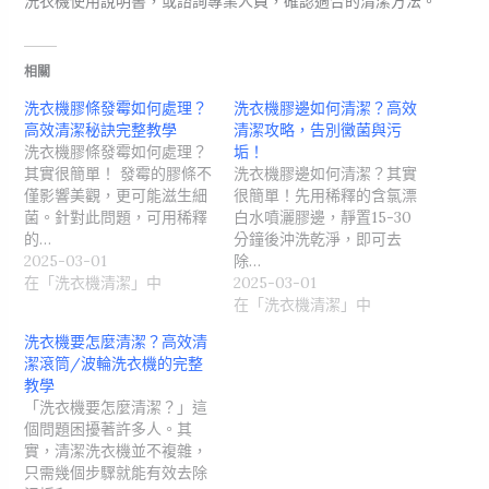
洗衣機使用說明書，或諮詢專業人員，確認適合的清潔方法。
相關
洗衣機膠條發霉如何處理？
洗衣機膠邊如何清潔？高效
高效清潔秘訣完整教學
清潔攻略，告別黴菌與污
洗衣機膠條發霉如何處理？
垢！
其實很簡單！ 發霉的膠條不
洗衣機膠邊如何清潔？其實
僅影響美觀，更可能滋生細
很簡單！先用稀釋的含氯漂
菌。針對此問題，可用稀釋
白水噴灑膠邊，靜置15-30
的…
分鐘後沖洗乾淨，即可去
2025-03-01
除…
在「洗衣機清潔」中
2025-03-01
在「洗衣機清潔」中
洗衣機要怎麼清潔？高效清
潔滾筒/波輪洗衣機的完整
教學
「洗衣機要怎麼清潔？」這
個問題困擾著許多人。其
實，清潔洗衣機並不複雜，
只需幾個步驟就能有效去除