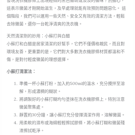
發現洗衣機膠條上出現輕微的黑色黴斑或淡淡的黴味？別擔心，
這表示黴菌才剛開始滋生，及早處理就能有效預防問題惡化。 這
個階段，我們可以運用一些天然、安全又有效的清潔方法，輕鬆
去除黴菌，還你一台乾淨清爽的洗衣機。
天然清潔劑的妙用：小蘇打與白醋
小蘇打和白醋是居家清潔的好幫手，它們不僅價格親民，而且對
環境友善，更重要的是，它們對大多數洗衣機膠條材質都溫和不
傷，是對付輕度黴菌的理想選擇。
小蘇打清潔法：
準備一杯小蘇打粉，加入約500ml的溫水，充分攪拌至溶
解，形成濃稠的糊狀。
將調製好的小蘇打糊均勻塗抹在洗衣機膠條上，特別注意
黴菌聚集處。
靜置約30分鐘，讓小蘇打充分發揮清潔作用，溶解黴菌。
用柔軟的濕布或海綿輕輕擦拭膠條，將小蘇打糊和黴菌殘
渣擦拭乾淨。