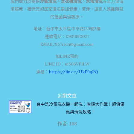
我們致力於提供
冷氣清洗、洗衣機清洗、水塔清洗
等全方位清
潔服務，確保您的居家環境更加健康、潔淨，讓家人遠離隱藏
的細菌與過敏原。
地址：台中市太平區中平路139號3樓
連絡電話：0931990027
EMAIL:
957rich@gmail.com
加LINE預約
LINE ID：@506VFILW
連結：
https://lin.ee/UkF9qPQ
近期文章
台中洗冷氣洗衣機一起洗：省錢大作戰！超值優
惠與清洗攻略！
作者: 168