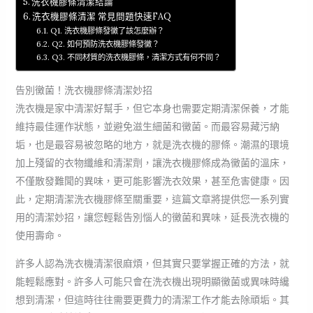
洗衣機膠條清潔結論
洗衣機膠條清潔 常見問題快速FAQ
Q1. 洗衣機膠條發黴了該怎麼辦？
Q2. 如何預防洗衣機膠條發黴？
Q3. 不同材質的洗衣機膠條，清潔方式有何不同？
告別黴菌！洗衣機膠條清潔妙招
洗衣機是家中清潔好幫手，但它本身也需要定期清潔保養，才能
維持最佳運作狀態，並避免滋生細菌和黴菌。而最容易藏污納
垢，也是最容易被忽略的地方，就是洗衣機的膠條。潮濕的環境
加上殘留的衣物纖維和清潔劑，讓洗衣機膠條成為黴菌的溫床，
不僅散發難聞的異味，更可能影響洗衣效果，甚至危害健康。因
此，定期清潔洗衣機膠條至關重要，這篇文章將提供您一系列實
用的清潔妙招，讓您輕鬆告別惱人的黴菌和異味，延長洗衣機的
使用壽命。
許多人認為洗衣機清潔很麻煩，但其實只要掌握正確的方法，就
能輕鬆應對。許多人可能只會在洗衣機出現明顯黴菌或異味時纔
想到清潔，但這時往往需要更費力的清潔工作才能去除頑垢。其