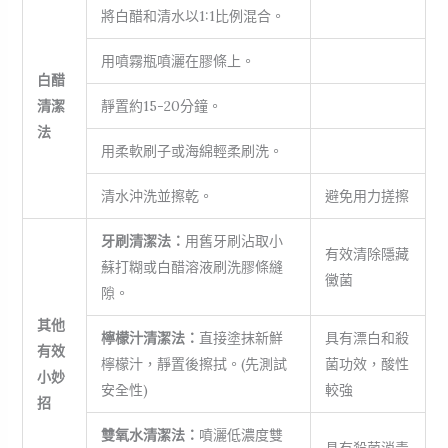
將白醋和清水以1:1比例混合。
用噴霧瓶噴灑在膠條上。
白醋
清潔
靜置約15-20分鐘。
法
用柔軟刷子或海綿輕柔刷洗。
清水沖洗並擦乾。
避免用力搓擦
牙刷清潔法：
用舊牙刷沾取小
有效清除隱藏
蘇打糊或白醋溶液刷洗膠條縫
黴菌
隙。
其他
檸檬汁清潔法：
直接塗抹新鮮
具有漂白和殺
有效
檸檬汁，靜置後擦拭。(先測試
菌功效，酸性
小妙
安全性)
較強
招
雙氧水清潔法：
噴灑低濃度雙