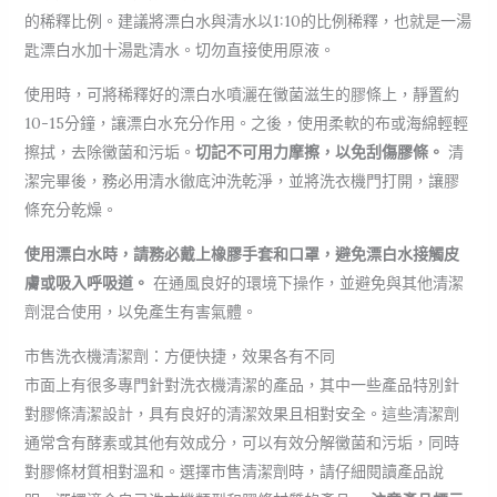
的稀釋比例。建議將漂白水與清水以1:10的比例稀釋，也就是一湯
匙漂白水加十湯匙清水。切勿直接使用原液。
使用時，可將稀釋好的漂白水噴灑在黴菌滋生的膠條上，靜置約
10-15分鐘，讓漂白水充分作用。之後，使用柔軟的布或海綿輕輕
擦拭，去除黴菌和污垢。
切記不可用力摩擦，以免刮傷膠條。
清
潔完畢後，務必用清水徹底沖洗乾淨，並將洗衣機門打開，讓膠
條充分乾燥。
使用漂白水時，請務必戴上橡膠手套和口罩，避免漂白水接觸皮
膚或吸入呼吸道。
在通風良好的環境下操作，並避免與其他清潔
劑混合使用，以免產生有害氣體。
市售洗衣機清潔劑：方便快捷，效果各有不同
市面上有很多專門針對洗衣機清潔的產品，其中一些產品特別針
對膠條清潔設計，具有良好的清潔效果且相對安全。這些清潔劑
通常含有酵素或其他有效成分，可以有效分解黴菌和污垢，同時
對膠條材質相對溫和。選擇市售清潔劑時，請仔細閱讀產品說