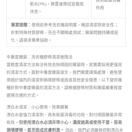
具有殺菌消毒
氧水(3%)，靜置後擦拭並徹底
作用
沖洗。
重要提醒：
使用前參考洗衣機說明書，確認清潔劑安全性；
針對特殊材質膠條，先在不顯眼處測試；黴菌問題持續或惡
化，請尋求專業協助。
中重度黴菌：洗衣機膠條清潔進階法
當輕度清潔方法無法有效去除頑固的黴菌時，就需要採用更強效
的清潔方式。面對中重度黴菌滋生，我們需要謹慎處理，避免使
用過於強烈的清潔劑損壞膠條或造成其他安全隱患。以下提供幾
種針對中重度黴菌的清潔方法，請根據膠條材質和黴菌嚴重程度
選擇合適的方式。
漂白水清潔：小心使用，效果顯著
漂白水是強力清潔劑，具有殺菌消毒的功效，對付頑固黴菌非常
有效。
但使用漂白水必須非常小心，濃度過高或使用不當，容易
損壞膠條，甚至造成皮膚刺激。
因此，我們必須嚴格控制漂白水