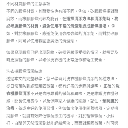
不同材質膠條的注意事項
不同的膠條材質，其耐受性也有所不同。例如，矽膠膠條相對耐
腐蝕，而橡膠膠條則較為脆弱。
在選擇清潔方法和清潔劑時，務
必考慮膠條的材質，避免使用不當的清潔劑造成膠條損壞。
例
如，對於橡膠膠條，應避免使用強酸強鹼的清潔劑，而對於矽膠
膠條，則可以使用範圍更廣泛的清潔劑。
如果發現膠條已經出現裂紋、破損等嚴重受損的情況，就需要及
時更換新的膠條，以確保洗衣機的正常運作和衛生安全。
洗衣機膠條清潔結論
透過本文的完整教學，您已學習到洗衣機膠條清潔的各種方法，
從日常預防到處理頑固黴菌，都有詳盡的步驟與說明。 正確的
洗
衣機膠條清潔
不只是去除難看的黴菌和異味，更是維護洗衣機效
能、延長使用壽命，以及保障家人健康的關鍵。記住，
預防勝於
治療
，養成良好的使用習慣，例如每次使用後開蓋通風、定期擦
拭膠條，就能有效降低黴菌滋生的機率。對於輕微黴菌，小蘇
打、白醋等天然清潔劑就能輕鬆解決；而面對頑固黴菌，則可選