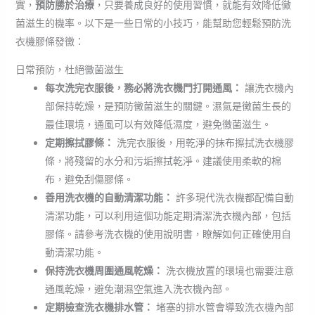
實，
預防勝於治療
，只要養成良好的使用習慣，就能有效降低黴
菌滋生的機率。以下是一些日常的小技巧，能幫助您輕鬆預防洗
衣機膠條發黴：
日常預防，杜絕黴菌滋生
每次洗完衣服後，務必將洗衣機門打開通風：
讓洗衣機內
部保持乾燥，是預防黴菌滋生的關鍵。濕氣是黴菌生長的
最佳環境，通風可以有效降低濕度，避免黴菌滋生。
定期擦拭膠條：
洗完衣服後，用乾淨的抹布擦拭洗衣機膠
條，將殘留的水分和污垢擦拭乾淨。建議使用柔軟的棉
布，避免刮傷膠條。
善用洗衣機的自動清潔功能：
許多現代洗衣機都配備自動
清潔功能，可以利用這個功能定期清潔洗衣機內部，包括
膠條。請參考洗衣機的使用說明書，瞭解如何正確使用自
動清潔功能。
保持洗衣機周圍通風乾燥：
洗衣機放置的環境也需要注意
通風乾燥，避免潮濕空氣進入洗衣機內部。
定期檢查洗衣機排水管：
堵塞的排水管會導致洗衣機內部