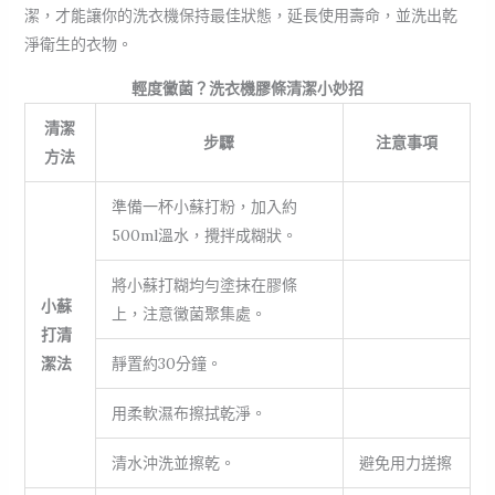
潔，才能讓你的洗衣機保持最佳狀態，延長使用壽命，並洗出乾
淨衛生的衣物。
輕度黴菌？洗衣機膠條清潔小妙招
清潔
步驟
注意事項
方法
準備一杯小蘇打粉，加入約
500ml溫水，攪拌成糊狀。
將小蘇打糊均勻塗抹在膠條
小蘇
上，注意黴菌聚集處。
打清
潔法
靜置約30分鐘。
用柔軟濕布擦拭乾淨。
清水沖洗並擦乾。
避免用力搓擦