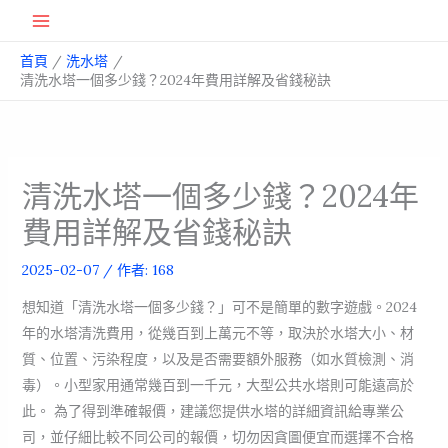
跳
Main
至
首頁
洗水塔
主
Menu
清洗水塔一個多少錢？2024年費用詳解及省錢秘訣
要
內
容
清洗水塔一個多少錢？2024年
費用詳解及省錢秘訣
2025-02-07
/ 作者:
168
想知道「清洗水塔一個多少錢？」可不是簡單的數字遊戲。2024
年的水塔清洗費用，從幾百到上萬元不等，取決於水塔大小、材
質、位置、污染程度，以及是否需要額外服務（如水質檢測、消
毒）。小型家用通常幾百到一千元，大型公共水塔則可能遠高於
此。 為了得到準確報價，建議您提供水塔的詳細資訊給專業公
司，並仔細比較不同公司的報價，切勿因貪圖便宜而選擇不合格