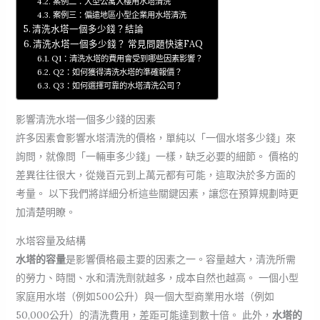
案例二：大型公寓大樓用水塔清洗
案例三：偏遠地區小型企業用水塔清洗
清洗水塔一個多少錢？結論
清洗水塔一個多少錢？ 常見問題快速FAQ
Q1：清洗水塔的費用會受到哪些因素影響？
Q2：如何獲得清洗水塔的準確報價？
Q3：如何選擇可靠的水塔清洗公司？
影響清洗水塔一個多少錢的因素
許多因素會影響水塔清洗的價格，單純以「一個水塔多少錢」來
詢問，就像問「一輛車多少錢」一樣，缺乏必要的細節。 價格的
差異往往很大，從幾百元到上萬元都有可能，這取決於多方面的
考量。 以下我們將詳細分析這些關鍵因素，讓您在預算規劃時更
加清楚明瞭。
水塔容量及結構
水塔的容量
是影響價格最主要的因素之一。容量越大，清洗所需
的勞力、時間、水和清洗劑就越多，成本自然也越高。 一個小型
家庭用水塔（例如500公升）與一個大型商業用水塔（例如
50,000公升）的清洗費用，差距可能達到數十倍。 此外，
水塔的