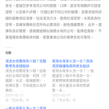
安全。建議您參考清洗公司的經驗、口碑、是否有相關許可證或
證照，以及客戶評價。 仔細比較不同公司的報價，並要求提供詳
細的服務項目清單，包括清洗方法、使用的清潔劑、水質檢測內
容等，並確保價格包含所有必要項目，避免隱藏費用。 此外，選
擇有良好聲譽、曾服務過類似規模水塔的公司，能降低風險。 不
要僅僅依靠價格來判斷，更要重視公司的專業性和可靠性。
相關
清洗水塔費用多少錢？完整
家用水塔多久洗一次？高效
教學及省錢秘訣
清潔維護指南與安全秘訣
清洗水塔費用多少錢？這取
家用水塔多久洗一次？ 一般
決於水塔的容量、材質（不
建議至少每半年清潔一次，
鏽鋼、水泥、玻璃鋼等）、
但實際頻率需根據當地水
地理位置、污染程度以及所
質、用水量及水塔材質調
需的…
整。水…
2025-02-27
2025-02-07
在「洗水塔」中
在「洗水塔」中
一般水塔多久洗一次？高效