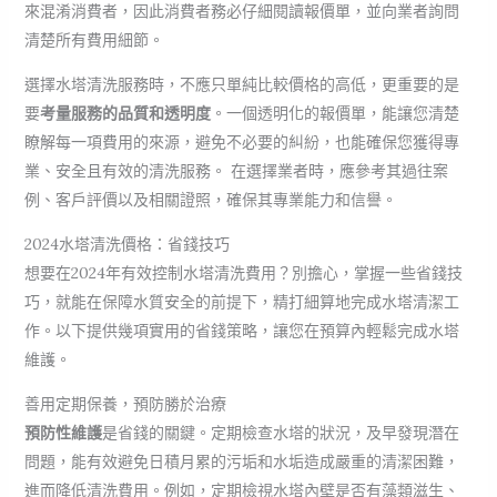
來混淆消費者，因此消費者務必仔細閱讀報價單，並向業者詢問
清楚所有費用細節。
選擇水塔清洗服務時，不應只單純比較價格的高低，更重要的是
要
考量服務的品質和透明度
。一個透明化的報價單，能讓您清楚
瞭解每一項費用的來源，避免不必要的糾紛，也能確保您獲得專
業、安全且有效的清洗服務。 在選擇業者時，應參考其過往案
例、客戶評價以及相關證照，確保其專業能力和信譽。
2024水塔清洗價格：省錢技巧
想要在2024年有效控制水塔清洗費用？別擔心，掌握一些省錢技
巧，就能在保障水質安全的前提下，精打細算地完成水塔清潔工
作。以下提供幾項實用的省錢策略，讓您在預算內輕鬆完成水塔
維護。
善用定期保養，預防勝於治療
預防性維護
是省錢的關鍵。定期檢查水塔的狀況，及早發現潛在
問題，能有效避免日積月累的污垢和水垢造成嚴重的清潔困難，
進而降低清洗費用。例如，定期檢視水塔內壁是否有藻類滋生、