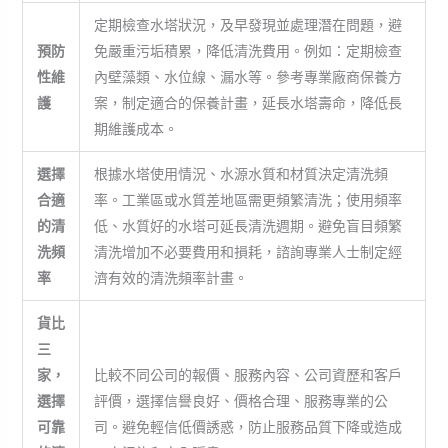
定期檢查水塔狀況，及早發現並處理潛在問題，避
預防
免嚴重污垢積累，降低清洗費用。例如：定期檢查
性維
內壁藻類、水位線、漏水等。參考專業廠商保養方
護
案，制定適合的保養計畫，延長水塔壽命，降低長
期維護成本。
選擇
根據水塔使用情況、水源水質和材質決定清洗頻
合適
率。工業區或水質差地區需更頻繁清洗；使用頻率
的清
低、水質好的水塔可延長清洗週期。避免盲目頻繁
洗頻
清洗增加不必要費用和損耗，諮詢專業人士制定經
率
濟有效的清洗頻率計畫。
貨比
三
家，
比較不同公司的報價、服務內容、公司資歷和客戶
選擇
評價，選擇信譽良好、價格合理、服務專業的公
可靠
司。避免輕信低價誘惑，防止服務品質下降或造成