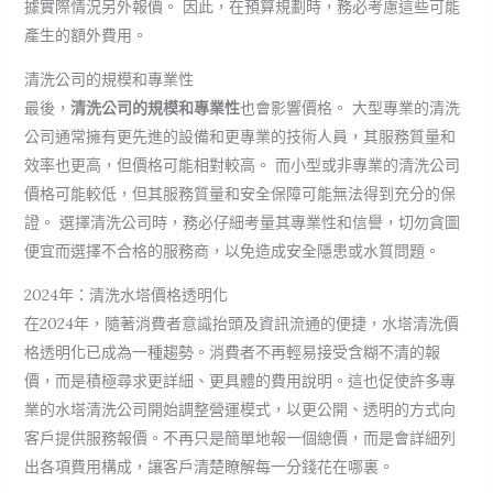
據實際情況另外報價。 因此，在預算規劃時，務必考慮這些可能
產生的額外費用。
清洗公司的規模和專業性
最後，
清洗公司的規模和專業性
也會影響價格。 大型專業的清洗
公司通常擁有更先進的設備和更專業的技術人員，其服務質量和
效率也更高，但價格可能相對較高。 而小型或非專業的清洗公司
價格可能較低，但其服務質量和安全保障可能無法得到充分的保
證。 選擇清洗公司時，務必仔細考量其專業性和信譽，切勿貪圖
便宜而選擇不合格的服務商，以免造成安全隱患或水質問題。
2024年：清洗水塔價格透明化
在2024年，隨著消費者意識抬頭及資訊流通的便捷，水塔清洗價
格透明化已成為一種趨勢。消費者不再輕易接受含糊不清的報
價，而是積極尋求更詳細、更具體的費用說明。這也促使許多專
業的水塔清洗公司開始調整營運模式，以更公開、透明的方式向
客戶提供服務報價。不再只是簡單地報一個總價，而是會詳細列
出各項費用構成，讓客戶清楚瞭解每一分錢花在哪裏。