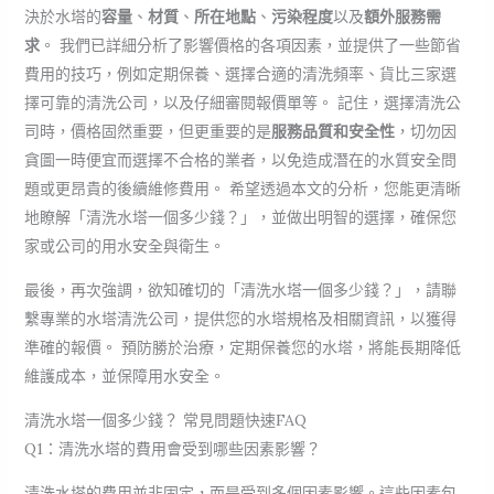
決於水塔的
容量
、
材質
、
所在地點
、
污染程度
以及
額外服務需
求
。 我們已詳細分析了影響價格的各項因素，並提供了一些節省
費用的技巧，例如定期保養、選擇合適的清洗頻率、貨比三家選
擇可靠的清洗公司，以及仔細審閱報價單等。 記住，選擇清洗公
司時，價格固然重要，但更重要的是
服務品質和安全性
，切勿因
貪圖一時便宜而選擇不合格的業者，以免造成潛在的水質安全問
題或更昂貴的後續維修費用。 希望透過本文的分析，您能更清晰
地瞭解「清洗水塔一個多少錢？」，並做出明智的選擇，確保您
家或公司的用水安全與衛生。
最後，再次強調，欲知確切的「清洗水塔一個多少錢？」，請聯
繫專業的水塔清洗公司，提供您的水塔規格及相關資訊，以獲得
準確的報價。 預防勝於治療，定期保養您的水塔，將能長期降低
維護成本，並保障用水安全。
清洗水塔一個多少錢？ 常見問題快速FAQ
Q1：清洗水塔的費用會受到哪些因素影響？
清洗水塔的費用並非固定，而是受到多個因素影響。這些因素包