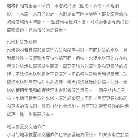
結構
也相當重要。例如，水塔的形狀（圓形、方形、不規則
形）、高度、入口的設計、內部是否有隔層等等，都會影響清洗
的難度和所需時間。 一些結構複雜的水塔，可能需要更專業的設
備和技術，進而增加清洗費用。
水塔材質及狀態
水塔的材質
直接影響清洗方法和所需材料。不同材質的水塔，其
耐腐蝕性、清潔難度等特性都不同。例如，水泥水塔可能存在較
嚴重的結垢和藻類滋生問題，需要更強效的清洗劑和更費時的處
理；不銹鋼水塔則相對容易清洗，但仍需注意避免刮傷表面；玻
璃鋼水塔則需要特別小心處理，避免損壞其纖維結構。此外，水
塔的
使用年限和維護狀況
也會影響清洗費用。 一個長期缺乏保
養、水垢沉積嚴重的水塔，清洗起來更加困難，需要更長的時間
和更多的清洗劑，費用自然也會增加。 甚至可能需要額外的除垢
處理，進一步提高成本。
地理位置及交通條件
水塔的
地理位置
和
交通條件
也會影響最終價格。 如果水塔位於偏