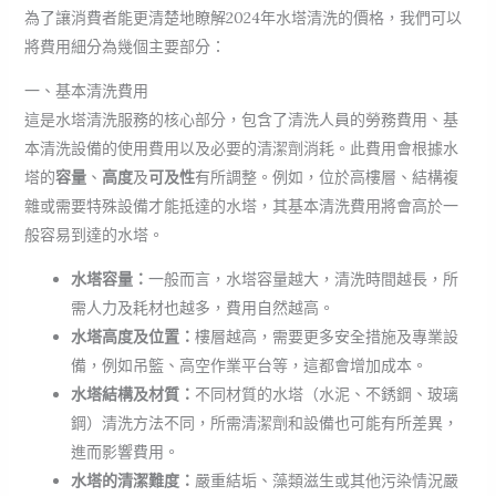
為了讓消費者能更清楚地瞭解2024年水塔清洗的價格，我們可以
將費用細分為幾個主要部分：
一、基本清洗費用
這是水塔清洗服務的核心部分，包含了清洗人員的勞務費用、基
本清洗設備的使用費用以及必要的清潔劑消耗。此費用會根據水
塔的
容量
、
高度
及
可及性
有所調整。例如，位於高樓層、結構複
雜或需要特殊設備才能抵達的水塔，其基本清洗費用將會高於一
般容易到達的水塔。
水塔容量：
一般而言，水塔容量越大，清洗時間越長，所
需人力及耗材也越多，費用自然越高。
水塔高度及位置：
樓層越高，需要更多安全措施及專業設
備，例如吊籃、高空作業平台等，這都會增加成本。
水塔結構及材質：
不同材質的水塔（水泥、不銹鋼、玻璃
鋼）清洗方法不同，所需清潔劑和設備也可能有所差異，
進而影響費用。
水塔的清潔難度：
嚴重結垢、藻類滋生或其他污染情況嚴