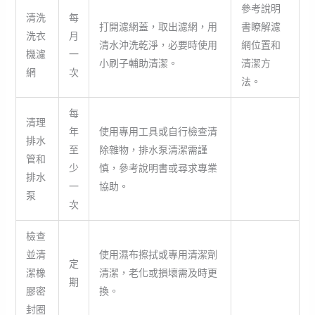
參考說明
清洗
每
打開濾網蓋，取出濾網，用
書瞭解濾
洗衣
月
清水沖洗乾淨，必要時使用
網位置和
機濾
一
小刷子輔助清潔。
清潔方
網
次
法。
每
清理
年
使用專用工具或自行檢查清
排水
至
除雜物，排水泵清潔需謹
管和
少
慎，參考說明書或尋求專業
排水
一
協助。
泵
次
檢查
並清
使用濕布擦拭或專用清潔劑
定
潔橡
清潔，老化或損壞需及時更
期
膠密
換。
封圈