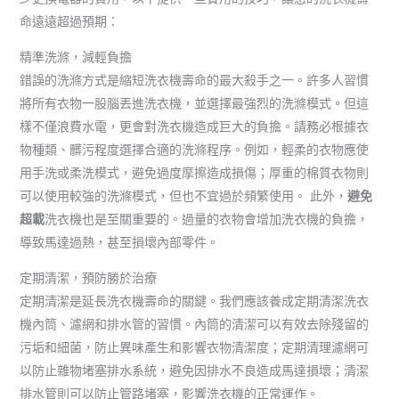
命遠遠超過預期：
精準洗滌，減輕負擔
錯誤的洗滌方式是縮短洗衣機壽命的最大殺手之一。許多人習慣
將所有衣物一股腦丟進洗衣機，並選擇最強烈的洗滌模式。但這
樣不僅浪費水電，更會對洗衣機造成巨大的負擔。請務必根據衣
物種類、髒污程度選擇合適的洗滌程序。例如，輕柔的衣物應使
用手洗或柔洗模式，避免過度摩擦造成損傷；厚重的棉質衣物則
可以使用較強的洗滌模式，但也不宜過於頻繁使用。 此外，
避免
超載
洗衣機也是至關重要的。過量的衣物會增加洗衣機的負擔，
導致馬達過熱，甚至損壞內部零件。
定期清潔，預防勝於治療
定期清潔是延長洗衣機壽命的關鍵。我們應該養成定期清潔洗衣
機內筒、濾網和排水管的習慣。內筒的清潔可以有效去除殘留的
污垢和細菌，防止異味產生和影響衣物清潔度；定期清理濾網可
以防止雜物堵塞排水系統，避免因排水不良造成馬達損壞；清潔
排水管則可以防止管路堵塞，影響洗衣機的正常運作。