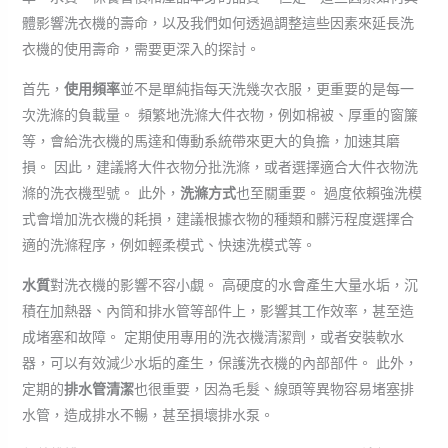
體影響洗衣機的壽命，以及我們如何透過調整這些因素來延長洗
衣機的使用壽命，需要更深入的探討。
首先，
使用頻率
並不是單純指每天洗幾次衣服，更重要的是每一
次洗滌的負載量。 頻繁地洗滌大件衣物，例如棉被、厚重的窗簾
等，會給洗衣機的馬達和傳動系統帶來更大的負擔，加速其磨
損。 因此，建議將大件衣物分批洗滌，或者選擇適合大件衣物洗
滌的洗衣機型號。 此外，
洗滌方式
也至關重要。 過度依賴強洗模
式會增加洗衣機的耗損，建議根據衣物的種類和髒污程度選擇合
適的洗滌程序，例如輕柔模式、快速洗模式等。
水質
對洗衣機的影響不容小覷。 高硬度的水會產生大量水垢，沉
積在加熱器、內筒和排水管等部件上，影響其工作效率，甚至造
成堵塞和故障。 定期使用專用的洗衣機清潔劑，或者安裝軟水
器，可以有效減少水垢的產生，保護洗衣機的內部部件。 此外，
定期的
排水管清潔
也很重要，因為毛髮、線頭等異物容易堵塞排
水管，造成排水不暢，甚至損壞排水泵。