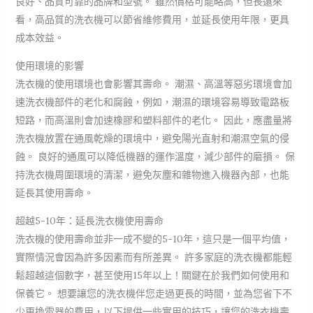
良好、品質可靠的品牌和型號。 雖然價格可能略高，但長遠來
看，高品質的洗衣機可以節省維修費用，並延長使用年限，更具
成本效益。
使用環境的影響
洗衣機的使用環境也會影響其壽命。 潮濕、高溫等惡劣環境會加
速洗衣機部件的老化和腐蝕，例如，潮濕的環境容易導致電路板
短路，而高溫則會加速橡膠和塑料部件的老化。 因此，應盡量將
洗衣機放置在通風乾燥的環境中，避免陽光直射和潮濕空氣的侵
蝕。 良好的通風可以降低機器的運作溫度，減少部件的磨損。 保
持洗衣機周圍環境的清潔，避免灰塵和雜物進入機器內部，也能
延長其使用壽命。
超越5-10年：延長洗衣機使用壽命
洗衣機的使用壽命並非一成不變的5-10年，這只是一個平均值，
實際情況會因為許多因素而有所差異。 許多家庭的洗衣機都能輕
鬆超越這個數字，甚至使用15年以上！關鍵在於我們如何使用和
保養它。 想要讓您的洗衣機伴您走過更長的時間，並為您省下不
少更換電器的費用，以下提供一些實用的技巧，讓您的洗衣機壽