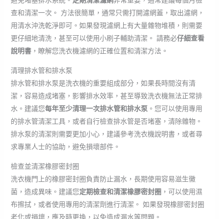
避免堵塞排水系統。
定期清潔濾網
非常重要，通常建議每個月檢
查和清潔一次。 方法很簡單，通常只需打開濾網蓋，取出濾網，
用清水沖洗乾淨即可。如果發現濾網上有大量雜物堆積，則需要
更仔細地清洗，甚至可以使用小刷子輔助清潔。 請務必
仔細查看
說明書
，瞭解您洗衣機濾網的正確位置和清潔方法。
清理排水管和排水泵
排水管和排水泵是洗衣機的重要組成部分，如果長時間沒有清
潔，容易造成堵塞，影響排水效率，甚至導致洗衣機無法正常排
水。建議您
每年至少清理一次排水管和排水泵
。您可以使用專用
的排水管清潔工具，或者自行檢查排水管是否堵塞，清除雜物。
排水泵的清潔則需要更加小心，建議參考洗衣機說明書，或者尋
求專業人士的協助，避免損壞部件。
檢查並清潔橡膠密封圈
洗衣機門上的橡膠密封圈負責防止漏水，長期使用容易滋生黴
菌，造成異味。建議您
定期檢查和清潔橡膠密封圈
，可以使用濕
布擦拭，或者使用專用的清潔劑進行清潔。 如果發現橡膠密封圈
老化或損壞，應及時更換，以免造成漏水等問題。