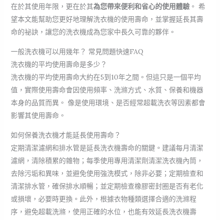
在於其使用年限，更在於其
為您帶來便利和省心的使用體驗
。 希
望本文能幫助您更好地理解洗衣機的使用壽命，並掌握延長其壽
命的祕訣，讓您的洗衣機成為您家中長久可靠的夥伴。
一般洗衣機可以用幾年？ 常見問題快速FAQ
洗衣機的平均使用壽命是多少？
洗衣機的平均使用壽命大約在5到10年之間。但這只是一個平均
值，實際使用壽命會因使用頻率、洗滌方式、水質、保養和機器
本身的品質而異。 像是使用環境、是否經常超載洗衣等因素都會
影響其使用壽命。
如何保養洗衣機才能延長使用壽命？
定期清潔濾網和排水管是延長洗衣機壽命的關鍵。建議每月清潔
濾網，清除積累的雜物；每季使用專用清潔劑清潔洗衣機內筒，
去除污垢和異味，並避免使用強洗模式，除非必要；定期檢查和
清潔排水管，確保排水順暢；並定期檢查橡膠密封圈是否有老化
或損壞，必要時更換。此外，根據衣物種類選擇合適的洗滌程
序，避免超載洗滌，使用正確的水位，也能有效延長洗衣機壽