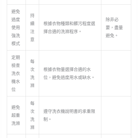
避免
持
過度
除非必
續
根據衣物種類和髒污程度選
使用
要，盡量
注
擇合適的洗滌程序。
強洗
避免。
意
模式
定期
每
檢查
次
根據衣物量選擇合適的水
洗衣
洗
位，避免過度用水或缺水。
機水
滌
位
每
避免
次
遵守洗衣機說明書的承重限
超重
洗
制。
洗滌
滌