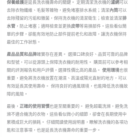
保養維護
是延長洗衣機壽命的關鍵。 定期清潔洗衣機的
濾網
可以
去除衣物纖維、毛髮等雜物，避免堵塞排水系統；清潔
內筒
可以
去除殘留的污垢和黴菌，保持洗衣機的清潔衛生；檢查並清潔
排
水管
，防止堵塞；適時檢查並更換
皮帶
等易損部件。這些看似簡
單的步驟，卻能有效地防止部件提前老化和故障，讓洗衣機保持
最佳的工作狀態。
產品品質和品牌
確實存在差異。 選擇口碑良好、品質可靠的品牌
和型號，可以從源頭上保障洗衣機的耐用性。 購買前可以參考相
關的評測報告和用戶評價，選擇性價比高的產品。
使用環境
也很
重要，避免將洗衣機放置在潮濕、高溫或陽光直射的地方，可以
有效延長其使用壽命。 保持良好的通風環境，也能降低洗衣機故
障的風險。
最後，
正確的使用習慣
也是至關重要的。 避免超載洗滌，避免洗
滌不適合機洗的衣物，這些看似微小的細節，卻會在長期使用中
累積成巨大的損耗。 仔細閱讀使用說明書，瞭解洗衣機的各項功
能和注意事項，也是延長洗衣機壽命的重要一步。