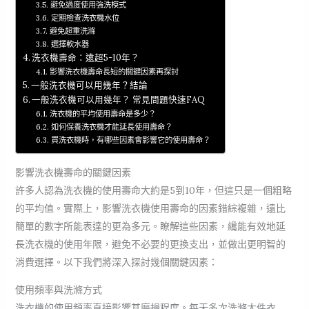
避免過度使用強洗模式
定期檢查洗衣機水位
避免超重洗滌
選擇軟水器
洗衣機壽命：遠超5-10年？
影響洗衣機壽命長短的關鍵因素再探討
一般洗衣機可以用幾年？結論
一般洗衣機可以用幾年？ 常見問題快速FAQ
洗衣機的平均使用壽命是多少？
如何保養洗衣機才能延長使用壽命？
買洗衣機時，有哪些因素會影響它的使用壽命？
影響洗衣機壽命的關鍵因素
許多人認為洗衣機的使用壽命大約是5到10年，但這只是一個粗略
的平均值。實際上，影響洗衣機使用壽命的因素錯綜複雜，遠比
簡單的數字所能表達的更為多元。瞭解這些因素，纔能有效地延
長洗衣機的使用年限，避免不必要的更換支出，並做出更明智的
消費選擇。以下我們將深入探討幾個關鍵因素：
使用頻率與洗滌方式
洗衣機的使用頻率直接影響其磨損程度。每天多次洗滌大件衣