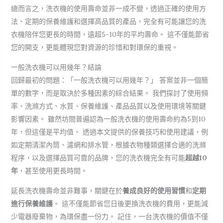
總而言之，洗衣機的使用壽命並非一成不變，透過正確的使用方
法、定期的保養維護和選擇高品質的產品，完全有可能讓您的洗
衣機陪伴您更長的時間，遠超5-10年的平均壽命。 這不僅能節省
您的開支，更能體現您對資源的珍惜和對環保的重視。
一般洗衣機可以用幾年？結論
回歸最初的問題：「一般洗衣機可以用幾年？」 答案並非一個簡
單的數字，而是取決於多種因素的綜合結果。 我們探討了使用頻
率、洗滌方式、水質、保養維護、產品品質以及使用環境等關鍵
影響因素。 雖然坊間普遍認為一般洗衣機的使用壽命約為5到10
年，但這僅是平均值。 透過本文提供的保養技巧和使用建議，例
如定期清潔內筒、濾網和排水管，根據衣物種類選擇合適的洗滌
程序，以及選擇品質可靠的品牌，您的洗衣機完全有可能
超越10
年
，甚至使用更長時間。
延長洗衣機壽命並非難事，關鍵在於
養成良好的使用習慣
和
定期
進行保養維護
。 這不僅能節省您日後更換洗衣機的費用，更能減
少電器廢棄物，為環保盡一份力。 記住，一台洗衣機的價值不僅