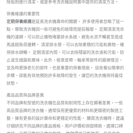
除垢劑進行清潔，或是參考洗衣機說明書中提供的清潔方法。
保養維護的重要性
定期保養維護
是延長洗衣機壽命的關鍵。 許多使用者忽略了這一
點，導致洗衣機因一些可避免的故障而提前報廢。 定期清潔洗衣
機的濾網，可以防止雜物堵塞排水系統，避免水流不暢甚至造成
馬達超負荷運轉。 清潔排水管，可以去除累積的污垢和異物，確
保排水順暢。 定期清潔內筒，可以去除殘留的洗衣液和污垢，防
止滋生細菌和異味。此外，檢查皮帶、軸承等部件的磨損情況，
並及時更換老化的部件，也是重要的保養措施。 這些看似簡單的
步驟，卻能有效地預防許多故障的發生，讓您的洗衣機保持最佳
狀態。
產品品質與品牌差異
不同品牌和型號的洗衣機在品質和耐用性上存在顯著差異。一些
高品質品牌的洗衣機，通常採用更優質的材料和更精密的製造工
藝，擁有更長的設計壽命和更穩定的性能。 購買洗衣機時，建議
仔細研究不同品牌的產品規格、用戶評價和保固條款，選擇口碑