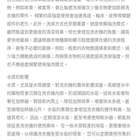
物，例如床單、被套等，會比每週洗滌幾次少量衣物更加耗損洗
衣機的零件。 頻繁的高強度使用會加速馬達、軸承、皮帶等關鍵
部件的老化。此外，洗滌方式也至關重要。過度依賴強洗模式，
雖然能達到更徹底的清潔效果，但也會增加洗衣機的負擔，讓其
更快地磨損。建議根據衣物種類和髒污程度選擇合適的洗滌程
序，避免不必要的磨損。例如，輕柔的衣物應選擇柔和模式，減
少強力攪動造成的損傷；而棉質衣物則可適度提高洗滌強度，但
也不應過度頻繁使用強洗模式。
水質的影響
水質，尤其是水質硬度，對洗衣機的壽命影響深遠。高硬度水中
的礦物質會沉積在洗衣機內部，形成頑固的水垢。這些水垢會附
著在加熱器、管路和內筒上，降低加熱效率，堵塞排水系統，甚
至損壞加熱器元件。 水垢的累積也會增加洗衣機的運作負擔，加
速其老化。 因此，定期清潔水垢，甚至考慮使用軟水器，都能有
效延長洗衣機的使用壽命。 在一些水質較差的地區，更應重視水
質處理，以保護洗衣機免受水垢的侵害。 您可以定期使用市售的