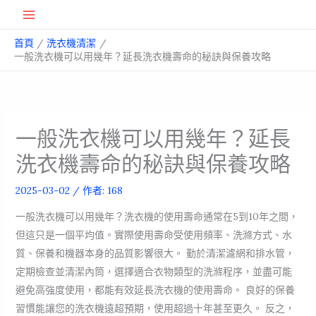
跳
Main
至
首頁
洗衣機清潔
主
Menu
一般洗衣機可以用幾年？延長洗衣機壽命的秘訣與保養攻略
要
內
容
一般洗衣機可以用幾年？延長
洗衣機壽命的秘訣與保養攻略
2025-03-02
/ 作者:
168
一般洗衣機可以用幾年？洗衣機的使用壽命通常在5到10年之間，
但這只是一個平均值。實際使用壽命受使用頻率、洗滌方式、水
質、保養和機器本身的品質影響很大。 勤於清潔濾網和排水管，
定期檢查並清潔內筒，選擇適合衣物類型的洗滌程序，並盡可能
避免高強度使用，都能有效延長洗衣機的使用壽命。 良好的保養
習慣能讓您的洗衣機遠超預期，使用超過十年甚至更久。 反之，