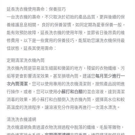
延長洗衣機使用壽命：保養技巧
一台洗衣機的壽命，不只取決於初始的產品品質，更與後續的保
養維護息息相關。 良好的保養習慣，如同定期為愛車保養一般，
能有效預防故障，延長洗衣機的使用年限，並節省日後昂貴的維
修費用。以下是一些實用的保養技巧，能幫助您讓洗衣機保持最
佳狀態，延長其使用壽命：
定期清潔洗衣機內筒
洗衣機內筒是容易滋生細菌和黴菌的地方，殘留的衣物纖維、污
垢等更會影響清潔效果，甚至損壞內筒。建議您
每月至少進行一
次內筒清潔
。您可以使用專用的洗衣機清潔劑，按照產品說明進
行操作。或者，您可以使用
小蘇打和白醋
的混合溶液，達到清潔
消毒的效果。將小蘇打和白醋倒入洗衣機內筒，選擇高水位和較
高溫度的洗滌程序，讓溶液充分作用後再進行一次清水漂洗。
清洗洗衣機濾網
洗衣機濾網負責過濾衣物洗滌過程中脫落的纖維、毛髮等雜物，