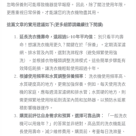
忽略保養則可能導致機器提早報廢。 因此，除了關注使用年限，
更應重視日常保養，才能讓您的洗衣機物盡其用。
這篇文章的實用建議如下(更多細節請繼續往下閱讀)
延長洗衣機壽命，遠超過5-10年平均值：
別只看平均壽
命！想讓洗衣機用更久？關鍵在於「保養」。定期清潔濾
網、排水管及內筒，選對洗滌程序（避免頻繁使用強
洗），並根據衣物種類調整洗滌模式。這些簡單步驟能有
效降低耗損，讓洗衣機輕鬆使用超過十年。
根據使用頻率和水質調整保養頻率：
洗衣機使用頻率高、
水質硬度高的地方，更需加強保養。例如，每天使用洗衣
機的家庭，應每週清潔濾網和排水管；水質硬的地方，則
需更頻繁地使用除垢劑清潔內筒和加熱器，以預防水垢累
積影響機器運作。
購買前評估自身需求和預算，選擇可靠品牌：
「一般洗衣
機可以用幾年？」的答案並非絕對，高品質的洗衣機能延
長使用壽命，減少維修費用。購買前，考量每日洗滌量、