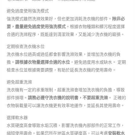
避免過度使用強洗模式
強洗模式雖然洗滌效果好，但也更加消耗洗衣機的部件。
除非必
要，盡量避免過度使用強洗模式
。根據衣物種類和髒污程度選擇
合適的洗滌程序，既能達到清潔效果，又能減少洗衣機的磨損。
定期檢查洗衣機水位
洗衣機水位過高或過低都會影響洗滌效果，並增加洗衣機的負
擔。
請根據衣物量選擇合適的水位
，避免過度用水或缺水。 定期
檢查水位並根據需要調整，有助於延長洗衣機的使用壽命。
避免超重洗滌
洗衣機有一定的承重限制，超重洗滌會增加洗衣機的負擔，導致
部件損壞。
請務必遵守洗衣機的說明書，不要超重洗滌
。 正確的
衣物裝載量可以讓洗衣機更有效率地運作，並延長其使用壽命。
選擇軟水器
水質硬度高會導致水垢沉積，影響洗衣機內部部件的正常工作，
縮短使用壽命。如果您所在地區水質硬度高，可以考慮
安裝軟水