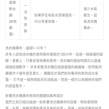
選擇
一
軟水
減少水垢
次
器
如果所在地區水質硬度高，
產生，延
性
(如有
可以考慮安裝。
長洗衣機
安
需
壽命。
裝
要)
洗衣機壽命：遠超5-10年？
許多人認為洗衣機的使用壽命僅限於5到10年，這是一個普遍的誤
解。事實上，只要妥善保養和使用，洗衣機的服役時間可以遠遠
超過這個數字。 許多老舊洗衣機在經過適當的維護後，依然能持
續運作十幾年甚至更久。 關鍵在於我們如何看待和對待這台家
電。 它不是一個用壞就丟的消耗品，而是一個可以長期陪伴我們
的家庭幫手。
影響洗衣機壽命長短的關鍵因素再探討
我們之前已經討論過一些影響洗衣機壽命的因素，例如使用頻
率、水質、保養習慣和產品本身的品質。 但是，這些因素如何具