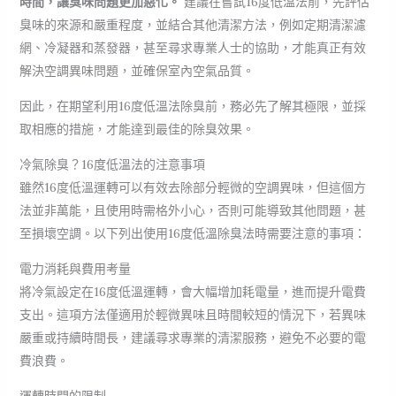
時間，讓臭味問題更加惡化。
建議在嘗試16度低溫法前，先評估
臭味的來源和嚴重程度，並結合其他清潔方法，例如定期清潔濾
網、冷凝器和蒸發器，甚至尋求專業人士的協助，才能真正有效
解決空調異味問題，並確保室內空氣品質。
因此，在期望利用16度低溫法除臭前，務必先了解其極限，並採
取相應的措施，才能達到最佳的除臭效果。
冷氣除臭？16度低溫法的注意事項
雖然16度低溫運轉可以有效去除部分輕微的空調異味，但這個方
法並非萬能，且使用時需格外小心，否則可能導致其他問題，甚
至損壞空調。以下列出使用16度低溫除臭法時需要注意的事項：
電力消耗與費用考量
將冷氣設定在16度低溫運轉，會大幅增加耗電量，進而提升電費
支出。這項方法僅適用於輕微異味且時間較短的情況下，若異味
嚴重或持續時間長，建議尋求專業的清潔服務，避免不必要的電
費浪費。