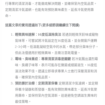
行專業的清潔消毒，才能徹底解決問題，並確保室內空氣品質。
定期清潔冷氣濾網，也能有效預防異味產生，延長冷氣使用壽
命。
這篇文章的實用建議如下(更多細節請繼續往下閱讀)
輕微異味速解：16度低溫除臭法
若遇到輕微烹飪味或寵物
氣味等，可嘗試將冷氣設定在16度低溫，並全開窗戶運轉
2-3小時。低溫能凝結空氣中的水氣，帶走部分臭味分子。
但此法僅適用於輕微異味，且需注意耗電量。
霉味、臭味重症：專業清潔消毒是關鍵
若冷氣飄出濃烈霉
味、臭襪子味等，表示可能存在黴菌或細菌滋生，16度低
溫法效果不佳。建議立即尋求專業人士進行深層清潔和消
毒，確保室內空氣品質。
預防勝於治療：定期清潔保養
定期清潔冷氣濾網，並定期
保養冷凝器和蒸發器，能有效預防異味產生，延長冷氣使
用壽命，並保持室內空氣清新。這是避免空調滋生異味的
最佳策略。