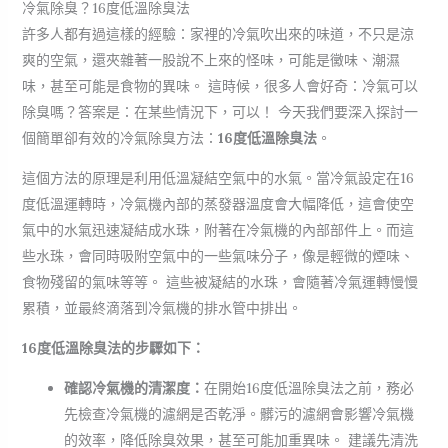
冷氣除臭？16度低溫除臭法
許多人都有過這樣的經驗：家裡的冷氣吹出來的味道，不只是涼
爽的空氣，還夾雜著一股說不上來的怪味，可能是黴味、潮濕
味，甚至可能是食物的異味。 這時候，很多人會好奇：冷氣可以
除臭嗎？答案是：在某些情況下，可以！ 今天我們要深入探討一
個簡單卻有效的冷氣除臭方法：
16度低溫除臭法
。
這個方法的原理是利用低溫凝結空氣中的水氣。當冷氣設定在16
度低溫運轉時，冷氣機內部的蒸發器溫度會大幅降低，這會使空
氣中的水氣迅速凝結成水珠，附著在冷氣機的內部部件上。而這
些水珠，會同時吸附空氣中的一些氣味分子，像是輕微的煙味、
食物殘留的氣味等等。 這些被凝結的水珠，會隨著冷氣運轉慢慢
累積，並最終滴落到冷氣機的排水管中排出。
16度低溫除臭法的步驟如下：
確認冷氣機的清潔度：
在開始16度低溫除臭法之前，務必
先檢查冷氣機的濾網是否乾淨。髒污的濾網會影響冷氣機
的效率，降低除臭效果，甚至可能加重異味。 建議先清洗