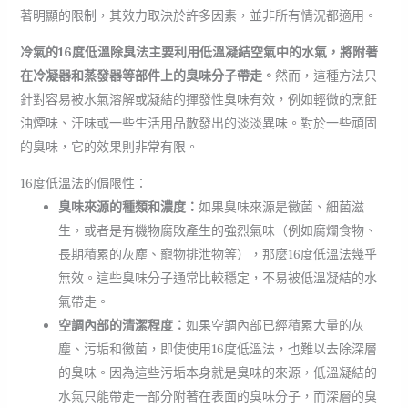
著明顯的限制，其效力取決於許多因素，並非所有情況都適用。
冷氣的16度低溫除臭法主要利用低溫凝結空氣中的水氣，將附著
在冷凝器和蒸發器等部件上的臭味分子帶走。
然而，這種方法只
針對容易被水氣溶解或凝結的揮發性臭味有效，例如輕微的烹飪
油煙味、汗味或一些生活用品散發出的淡淡異味。對於一些頑固
的臭味，它的效果則非常有限。
16度低溫法的侷限性：
臭味來源的種類和濃度：
如果臭味來源是黴菌、細菌滋
生，或者是有機物腐敗產生的強烈氣味（例如腐爛食物、
長期積累的灰塵、寵物排泄物等），那麼16度低溫法幾乎
無效。這些臭味分子通常比較穩定，不易被低溫凝結的水
氣帶走。
空調內部的清潔程度：
如果空調內部已經積累大量的灰
塵、污垢和黴菌，即使使用16度低溫法，也難以去除深層
的臭味。因為這些污垢本身就是臭味的來源，低溫凝結的
水氣只能帶走一部分附著在表面的臭味分子，而深層的臭