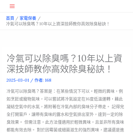
跳
Main
至
首頁
家電保養
主
Menu
冷氣可以除臭嗎？10年以上資深技師教你高效除臭秘訣！
要
內
容
冷氣可以除臭嗎？10年以上資
深技師教你高效除臭秘訣！
2025-03-01
/ 作者:
168
冷氣可以除臭嗎？答案是：在某些情況下可以。輕微的異味，例
如烹飪或寵物氣味，可以嘗試將冷氣設定在16度低溫運轉，藉此
凝結空氣中的水氣，將附著在冷氣內部的臭味分子帶走。 記得完
全打開窗戶，讓帶有臭味的露水和空氣排出室外，達到一定的除
臭效果。 但需注意，此方法僅適用於輕微異味，且並非所有臭味
都能有效去除。 對於因霉菌或細菌滋生的強烈異味，建議還是進