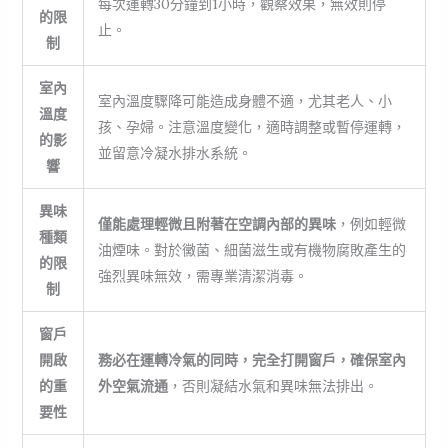
每次運轉30分鐘到1小時，觀察效果，無效則停
的限
止。
制
室內
室內溫度驟降可能造成身體不適，尤其老人、小
溫度
孩、孕婦。注意溫度變化，適時調整或暫停運轉，
的影
並留意冷凝水排水系統。
響
異味
僅能處理輕微且附著在空調內部的異味
，例如輕微
種類
油煙味。對於黴菌、細菌滋生或有機物腐敗產生的
的限
強烈異味無效，需專業清潔消毒。
制
窗戶
開啟
務必在運轉冷氣的同時，完全打開窗戶，確保室內
的重
外空氣流通
，否則凝結水氣和異味無法排出。
要性