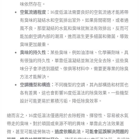
味依然存在。
空氣流通程度：
16度低溫法需要良好的空氣流通才能將帶
有臭味的凝結水和空氣排出室外。如果房間密閉，或者通
風不良，那麼凝結的水氣和臭味就無法有效排出，反而可
能加劇空調內部的潮濕，進而滋生更多細菌和黴菌，導致
臭味更加嚴重。
臭味的持久性：
某些臭味，例如油漆味、化學藥劑味，具
有很強的持久性，單靠低溫凝結並無法完全去除。這些臭
味分子會滲透到牆壁、傢俱等材料中，需要更專業的除臭
方法才能解決。
空調機型和構造：
不同機型的空調，其內部構造和材質也
各有差異，這也會影響16度低溫法的除臭效果。一些機型
設計可能更易於累積污垢，降低除臭效率。
總而言之，16度低溫法僅適用於去除輕微、揮發性、容易被水氣
帶走的臭味。對於頑固或來源不明的異味，單靠此方法效果甚
微，甚至可能徒勞無功。
過度依賴此法，可能會延誤解決問題的