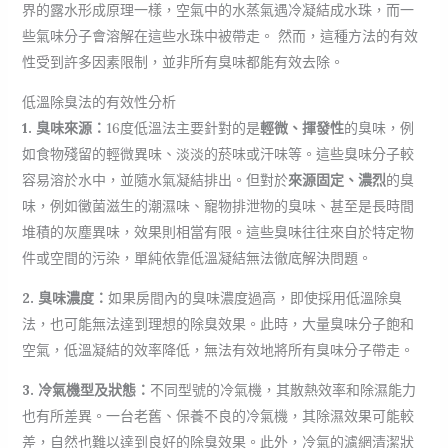
界的露水形成原理一樣，空氣中的水蒸氣遇冷凝結成水珠，而一
些氣味分子會溶解在這些水珠中被帶走。 然而，這種方法的有效
性受到許多因素限制，並非所有臭味都能有效去除。
低溫除臭法的有效性分析
1. 臭味來源：
16度低溫法主要針對的是
輕微、揮發性
的臭味，例
如食物殘留的輕微異味、淡淡的菸味或汗味等。這些臭味分子較
容易溶於水中，並隨水氣凝結排出。但對於
來源固定、濃烈
的臭
味，例如黴菌滋生的潮濕味、寵物排泄物的臭味、甚至是長時間
堆積的灰塵異味，效果則相當有限。這些臭味往往來自於特定物
件或空間的污染，單純依靠低溫凝結無法徹底解決問題。
2. 臭味濃度：
如果房間內的臭味濃度過高，即使採用低溫除臭
法，也可能無法達到理想的除臭效果。此時，大量臭味分子飽和
空氣，低溫凝結的效率降低，無法有效地將所有臭味分子帶走。
3. 冷氣機型及狀態：
不同型號的冷氣機，其散熱效率和除濕能力
也有所差異。一台老舊、保養不良的冷氣機，其除濕效果可能較
差，自然也難以達到良好的除臭效果。此外，冷氣的濾網清潔狀