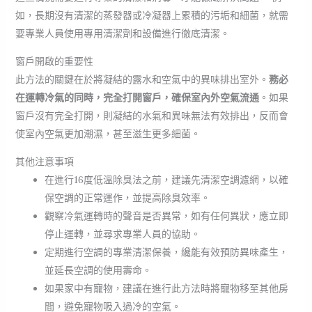
如，長期沒有清潔的蒸發器或冷凝器上累積的污垢和細菌，就需
要專業人員使用專用清潔劑和設備進行徹底清潔。
窗戶開啟的重要性
此方法的關鍵在於將凝結的露水和空氣中的異味排出室外。
務必
在運轉冷氣的同時，完全打開窗戶，確保室內外空氣流通
。如果
窗戶沒有完全打開，則凝結的水氣和異味無法有效排出，反而會
使室內空氣更加潮濕，甚至滋生更多細菌。
其他注意事項
在進行16度低溫除臭法之前，建議先清潔空調濾網，以確
保空調的正常運作，並提高除臭效率。
觀察冷氣運轉時的聲音是否異常，如有任何異狀，應立即
停止運轉，並尋求專業人員的協助。
定期進行空調的專業清潔保養，纔能有效預防異味產生，
並延長空調的使用壽命。
如果家中有寵物，建議在進行此方法時將寵物移至其他房
間，避免寵物吸入過冷的空氣。