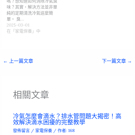
嗎？想知道如何消除冷氣臭
味？其實，解決方法並非單
純的定期清洗冷氣這麼簡
單。 臭…
2025-03-01
在「家電保養」中
←
上一篇文章
下一篇文章
→
相關文章
冷氣怎麼會滴水？排水管問題大揭密！高
效解決滴水困擾的完整教學
發佈留言
/
家電保養
/ 作者:
168