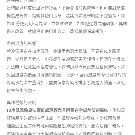
運轉時間的限制
長時間以16度低溫運轉冷氣，不僅會增加耗電量，也可能對壓縮
機造成負擔，縮短其使用壽命。建議每次運轉時間不宜過長，例
如30分鐘到1小時為宜，並觀察效果。如果經過幾次運轉後，異味
仍未改善，就應停止使用此方法，改採其他除臭措施。
室內溫度的影響
將冷氣設定在16度低溫，會讓室內溫度驟降，容易造成身體不
適，尤其是有老人、小孩或孕婦的家庭更需謹慎。建議在進行此
方法時，注意室內溫度變化，適時調整冷氣設定或暫停運轉，避
免因溫度過低而引發健康問題。 另外，室內溫度驟降也可能導致
冷凝水的產生量增加，需要留意冷凝水排水系統是否暢通，以免
發生積水問題。
異味種類的限制
16度低溫除臭法僅能處理輕微且附著在空調內部的異味
，例如烹
飪時產生的輕微油煙味或一些揮發性較強的異味。對於因黴菌、
細菌滋生或其他有機物腐敗產生的強烈異味，此方法幾乎無效。
這些情況需要進行專業的清潔和消毒，才能徹底解決問題。 例