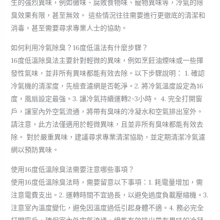
生的強烈異味，例如黴味、腐敗食物味、寵物異味等，冷氣的除
臭效果有限，甚至無效。 這些情況往往需要進行更徹底的清潔和
消毒，甚至需要尋求專業人士的協助。
如何利用冷氣除臭？16度低溫法有什麼步驟？
16度低溫除臭法主要針對輕微的異味，例如烹飪油煙味或一些揮
發性氣味，並非所有異味都能有效去除。以下步驟說明： 1. 確認
冷氣機的清潔度，先檢查濾網是否乾淨。2. 將冷氣溫度設定為16
度，風扇設定最強。3. 讓冷氣持續運轉2-3小時。 4. 完全打開窗
戶，讓室內外空氣流通，將帶有臭味的冷凝水和空氣排出室外。
請注意，此方法僅適用於輕微異味，且並非所有臭味都能有效去
除。 對於嚴重異味，建議尋求專業清潔協助，並定期清潔冷氣濾
網以預防異味。
使用16度低溫除臭法需要注意哪些事項？
使用16度低溫除臭法時，需要留意以下事項：1. 耗電量增加，需
注意電費支出。2. 運轉時間不宜過長，以避免過度負載壓縮機。3.
注意室內溫度變化，避免因溫度過低引起身體不適。4. 務必完全