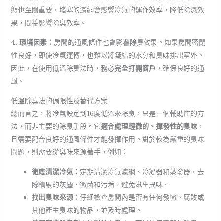
態也至關重要，堵塞的濾網會影響冷氣的運作效率，降低除濕效
果，間接影響除臭效率。
4. 環境因素：
房間的通風條件也會影響除臭效果。如果房間密閉
性良好，即使冷氣運轉，也難以將凝結的水分和臭味排出室外。
因此，在使用低溫除臭法時，務必
完全打開窗戶
，確保良好的通
風。
低溫除臭法的侷限性及替代方案
總而言之，將冷氣設定到16度低溫來除臭，只是一個輔助性的方
法，而非主要的除臭手段。它
適合處理輕微的、揮發性的臭味
，
且需要配合良好的通風條件才能發揮作用。對於較為嚴重的臭味
問題，則需要從臭味來源著手，例如：
徹底清潔冷氣：
定期清潔冷氣濾網、冷凝器和蒸發器，去
除積累的灰塵、黴菌和污垢，避免滋生異味。
找出臭味來源：
仔細檢查房間內是否有任何發黴、腐敗或
其他產生臭味的物品，並及時處理。