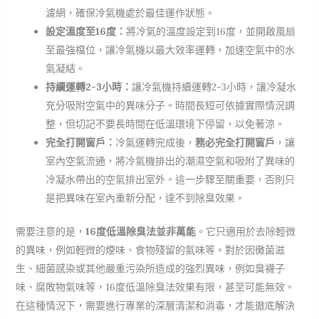
濾網，確保冷氣機處於最佳運作狀態。
設定溫度至16度：
將冷氣的溫度設定到16度，並開啟風扇
至最強檔位，讓冷氣機以最大效率運轉，加速空氣中的水
氣凝結。
持續運轉2-3小時：
讓冷氣機持續運轉2-3小時，讓冷凝水
充分吸附空氣中的異味分子。時間長短可依據實際情況調
整，但切記不要長時間在低溫環境下停留，以免著涼。
完全打開窗戶：
冷氣運轉完成後，
務必完全打開窗戶
，讓
室內空氣流通，將冷氣機排出的潮濕空氣和吸附了異味的
冷凝水帶出的空氣排出室外。這一步驟至關重要，否則只
是把異味在室內重新分配，達不到除臭效果。
需要注意的是，
16度低溫除臭法並非萬能
。它只適用於去除輕微
的異味，例如輕微的煙味、食物殘留的氣味等。對於因黴菌滋
生、細菌感染或其他嚴重污染所造成的強烈異味，例如臭襪子
味、腐敗物氣味等，16度低溫除臭法效果有限，甚至可能無效。
在這種情況下，需要進行專業的深層清潔和消毒，才能徹底解決