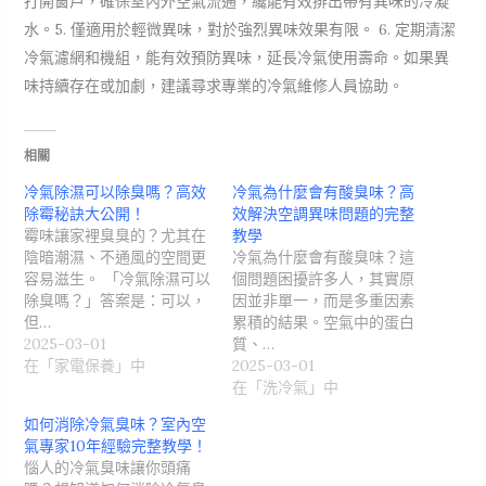
打開窗戶，確保室內外空氣流通，纔能有效排出帶有異味的冷凝
水。5. 僅適用於輕微異味，對於強烈異味效果有限。 6. 定期清潔
冷氣濾網和機組，能有效預防異味，延長冷氣使用壽命。如果異
味持續存在或加劇，建議尋求專業的冷氣維修人員協助。
相關
冷氣除濕可以除臭嗎？高效
冷氣為什麼會有酸臭味？高
除霉秘訣大公開！
效解決空調異味問題的完整
霉味讓家裡臭臭的？尤其在
教學
陰暗潮濕、不通風的空間更
冷氣為什麼會有酸臭味？這
容易滋生。 「冷氣除濕可以
個問題困擾許多人，其實原
除臭嗎？」答案是：可以，
因並非單一，而是多重因素
但…
累積的結果。空氣中的蛋白
2025-03-01
質、…
在「家電保養」中
2025-03-01
在「洗冷氣」中
如何消除冷氣臭味？室內空
氣專家10年經驗完整教學！
惱人的冷氣臭味讓你頭痛