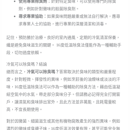
使用專業除臭劑：
針對特定臭味，可以使用專門的除臭
劑，例如針對黴味的殺菌除臭劑。
尋求專業協助：
如果臭味問題嚴重或無法自行解決，應尋
求專業人士的協助，進行專業的深層清潔和消毒。
記住，預防勝於治療。良好的室內通風、定期的冷氣清潔保養，
纔是避免臭味滋生的關鍵。 16度低溫除臭法僅能作為一種輔助手
段，切勿過度依賴。
冷氣可以除臭嗎？結論
總而言之，
冷氣可以除臭嗎？
答案取決於臭味的類型和嚴重程
度。針對輕微、揮發性的異味，例如烹飪後的油煙味或淡淡的汗
味，16度低溫除臭法可以作為一種輔助的除臭方法，藉由低溫凝
結空氣中的水氣，帶走部分臭味分子。但請務必記得完全打開窗
戶，讓濕氣和臭味排出室外，且此方法並非萬能，且耗電量較
高，不宜長期使用。
對於因黴菌、細菌滋生或其他有機物腐敗產生的強烈異味，例如
濃烈的黴味或臭襪子味，16度低溫法效果有限，甚至可能完全無