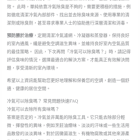
效。 此時，單純依靠冷氣除臭是不夠的，需要更積極的措施，例
如徹底清潔冷氣內部部件、找出並去除臭味來源、使用專業的清
潔劑或除臭劑，甚至尋求專業人士的協助進行深層清潔和消毒。
預防勝於治療
，定期清潔冷氣濾網、冷凝器和蒸發器，保持良好
的室內通風，纔是避免空調滋生異味，並維持良好室內空氣品質
的最佳策略。 因此，下次再問「冷氣可以除臭嗎？」時，請記得
評估臭味的情況，選擇最適合的解決方案，才能真正有效解決問
題，享受清新的室內環境。
希望以上資訊能幫助您更好地理解和保養您的空調，創造一個舒
適、健康的居住空間。
冷氣可以除臭嗎？ 常見問題快速FAQ
冷氣可以去除所有臭味嗎？
答案是否定的。冷氣並非萬能的除臭工具。它只能去除部分輕
微、揮發性的異味，例如烹飪油煙味、淡淡的汗味或一些生活用
品散發的淡淡異味。對於因黴菌滋生、有機物腐敗或其他來源產