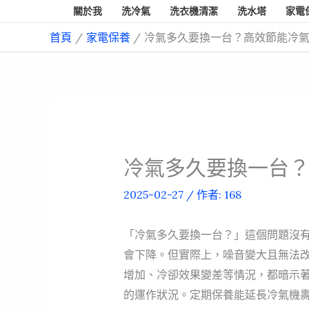
跳
關於我
洗冷氣
洗衣機清潔
洗水塔
家電
至
首頁
家電保養
冷氣多久要換一台？高效節能冷
主
要
內
容
冷氣多久要換一台
2025-02-27
/ 作者:
168
「冷氣多久要換一台？」這個問題沒
會下降。但實際上，噪音變大且無法
增加、冷卻效果變差等情況，都暗示著
的運作狀況。定期保養能延長冷氣機