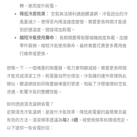
轉，進而提升耗電。
降低冷房效果：
空氣無法順利通過髒濾網，冷氣送出的冷
風量減少，使得室內降溫速度變慢，需要更長時間才能達
到舒適溫度，間接增加耗電。
縮短冷氣使用壽命：
長期積塵導致壓縮機過度負載，加速
零件磨損，縮短冷氣使用壽命，最終需要花費更多費用進
行維修或更換。
想像一下，一個堵塞的吸塵器，吸力會明顯減弱，需要更長時間
才能完成清潔工作，耗電量自然也增加。冷氣機的運作原理與此
類似，髒濾網就如同吸塵器堵塞的管道，阻礙了冷媒循環和空氣
流通，影響冷氣的整體效能。
如何透過清洗濾網省電？
定期清洗冷氣濾網，是提升冷氣效率、降低耗電量的最簡單且最
有效的方法。清潔頻率建議為
每2-3週
，視使用頻率和環境而定。
以下提供一些省電妙招：