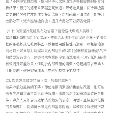
蓋了不同冷氣機型號、使用頻率和居家環境等多種變數的綜合分
析結果。髒污的濾網會阻礙空氣流通，降低進風量，使冷氣機需
要更長時間運作才能達到設定溫度，增加耗電。清洗後，能提升
散熱效率，減少壓縮機負擔，提升冷房效率並節省電費。
Q2. 如何清潔冷氣纔能有效省電？我需要找專業人員嗎？
建議
每2-3週
清潔冷氣濾網，使用清水或中性清潔劑沖洗，並用柔
軟的布擦乾或陰乾再裝回。避免使用酸鹼性清潔劑，以免損壞濾
網材質。如果您對清潔冷氣內部組件(例如冷凝器和蒸發器)感到不
熟悉或沒有信心，建議尋求專業的冷氣清洗服務。DIY清潔濾網能
有效提升節能效果，但對於內部深層的清潔，仍建議尋求專業人
士的協助，確保徹底清潔，並避免損壞冷氣機件。
Q3. 如果冷氣效能持續下降，該如何處理？
如果冷氣效能持續下降，即使定期清潔濾網也無法改善，則可能
需要考慮尋求專業冷氣清洗服務，徹底清潔冷凝器和蒸發器等部
件。專業人員能更有效地清除積累的灰塵、污垢，並檢查冷氣機
的各項部件，例如排水管是否阻塞等問題，以確保冷氣機能正常