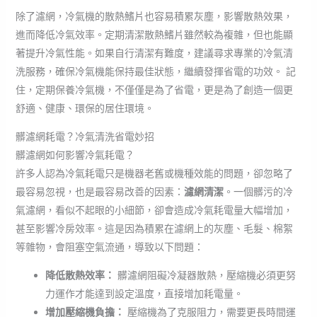
除了濾網，冷氣機的散熱鰭片也容易積累灰塵，影響散熱效果，
進而降低冷氣效率。定期清潔散熱鰭片雖然較為複雜，但也能顯
著提升冷氣性能。如果自行清潔有難度，建議尋求專業的冷氣清
洗服務，確保冷氣機能保持最佳狀態，繼續發揮省電的功效。 記
住，定期保養冷氣機，不僅僅是為了省電，更是為了創造一個更
舒適、健康、環保的居住環境。
髒濾網耗電？冷氣清洗省電妙招
髒濾網如何影響冷氣耗電？
許多人認為冷氣耗電只是機器老舊或機種效能的問題，卻忽略了
最容易忽視，也是最容易改善的因素：
濾網清潔
。一個髒污的冷
氣濾網，看似不起眼的小細節，卻會造成冷氣耗電量大幅增加，
甚至影響冷房效率。這是因為積累在濾網上的灰塵、毛髮、棉絮
等雜物，會阻塞空氣流通，導致以下問題：
降低散熱效率：
髒濾網阻礙冷凝器散熱，壓縮機必須更努
力運作才能達到設定溫度，直接增加耗電量。
增加壓縮機負擔：
壓縮機為了克服阻力，需要更長時間運