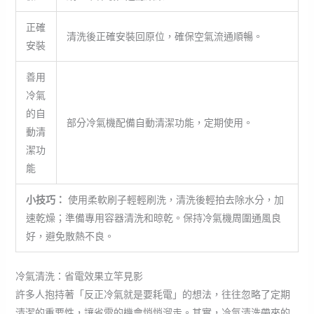
正確
清洗後正確安裝回原位，確保空氣流通順暢。
安裝
善用
冷氣
的自
部分冷氣機配備自動清潔功能，定期使用。
動清
潔功
能
小技巧：
使用柔軟刷子輕輕刷洗，清洗後輕拍去除水分，加
速乾燥；準備專用容器清洗和晾乾。保持冷氣機周圍通風良
好，避免散熱不良。
冷氣清洗：省電效果立竿見影
許多人抱持著「反正冷氣就是要耗電」的想法，往往忽略了定期
清潔的重要性，讓省電的機會悄悄溜走。其實，冷氣清洗帶來的