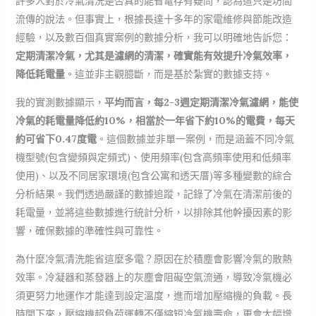
許多人對於冷氣清洗是否真的能省電存有疑問，認為這只是坊間
流傳的說法。但事實上，根據長達十多年的家電維修與節能改造
經驗，以及數百個真實案例的數據分析，我可以明確地告訴您：
定期清潔冷氣，尤其是濾網的清潔，確實能有效提升冷氣效率，
降低耗電量
。這並非主觀臆斷，而是基於紮實的數據支持。
我的實測數據顯示，
平均而言，每2-3週定期清潔冷氣濾網，能使
冷氣的耗電量降低約10%，相當於一年省下約10%的電費，每天
約可省下0.47度電
。這個數據並非單一案例，而是涵蓋不同冷氣
機型號(包含變頻與定頻式)、使用頻率(包含高頻率使用和低頻率
使用)、以及不同居家環境(包含公寓和透天厝)等多種變數的綜合
分析結果。我們透過嚴謹的數據追蹤，記錄了冷氣在清潔前後的
耗電量，並將這些數據進行統計分析，以排除其他幹擾因素的影
響，確保數據的準確性與可靠性。
為什麼冷氣清洗能省這麼多電？原因在於積塵會影響冷氣的散熱
效率。冷凝器和蒸發器上的灰塵會阻礙空氣流通，導致冷氣機必
須更努力地運作才能達到設定溫度，進而增加壓縮機的負載。長
時間下來，壓縮機超負荷運轉不僅縮短冷氣機壽命，更會大幅增