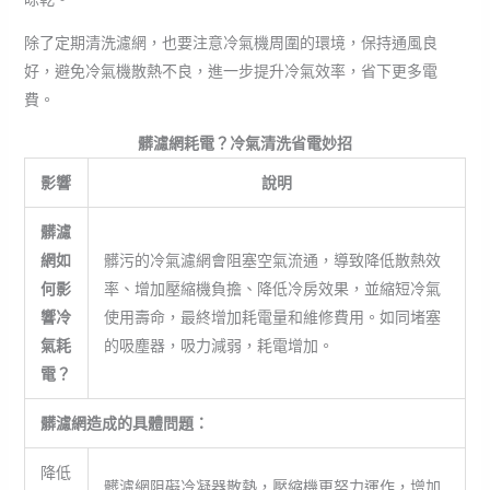
除了定期清洗濾網，也要注意冷氣機周圍的環境，保持通風良
好，避免冷氣機散熱不良，進一步提升冷氣效率，省下更多電
費。
髒濾網耗電？冷氣清洗省電妙招
影響
說明
髒濾
網如
髒污的冷氣濾網會阻塞空氣流通，導致降低散熱效
何影
率、增加壓縮機負擔、降低冷房效果，並縮短冷氣
響冷
使用壽命，最終增加耗電量和維修費用。如同堵塞
氣耗
的吸塵器，吸力減弱，耗電增加。
電？
髒濾網造成的具體問題：
降低
髒濾網阻礙冷凝器散熱，壓縮機更努力運作，增加