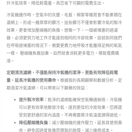
升冷氣效率，降低耗電量，為您省下可觀的電費支出。
冷氣機運作時，空氣中的灰塵、毛髮、棉絮等雜質會不斷累積在
濾網上，形成一層厚厚的髒污。這些髒污不僅會影響冷氣的製冷
效果，更會增加壓縮機的負擔。想像一下，一個被堵塞的過濾
器，必須更努力地工作才能達到相同的冷卻效果，這就如同我們
在呼吸道堵塞的情況下，需要更費力地呼吸才能獲得足夠的氧氣
一樣。 壓縮機負擔加重，自然就會消耗更多電力，導致電費飆
漲。
定期清洗濾網，不僅能保持冷氣機的潔淨，更能有效降低耗電
量，延長冷氣機的使用壽命。
根據我的長期觀察和數據分析，定
期清潔冷氣濾網，可以帶來以下顯著的效益：
提升製冷效率：
乾淨的濾網能確保空氣暢通無阻，冷氣機
可以更有效率地散發冷氣，達到更佳的冷房效果。您將感
受到更舒適的室內溫度，不再需要將冷氣溫度調得過低。
降低壓縮機負擔：
減少壓縮機的運作壓力，延長其使用壽
命，避免因過度負擔而導致的故障，減少維修成本。