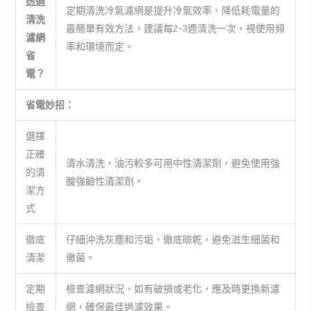
透過
定期清洗冷氣濾網是提升冷氣效率、降低耗電量的
清洗
最簡單有效方法，建議每2-3週清洗一次，視使用頻
濾網
率和環境而定。
省
電？
省電妙招：
選擇
正確
清水清洗，油污較多可用中性清潔劑，避免使用強
的清
酸強鹼性清潔劑。
潔方
式
徹底
仔細沖洗灰塵和污垢，徹底晾乾，避免滋生細菌和
清潔
黴菌。
定期
檢查濾網狀況，如有破損或老化，應及時更換新濾
檢查
網，確保最佳過濾效果。