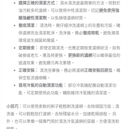
選擇正確的清潔方式：
清水清洗是最簡單的方法，但對於
油污較多的濾網，可以使用中性清潔劑。切記
避免使用強
酸強鹼性清潔劑
，以免損壞濾網材質。
徹底清潔：
清洗時，需仔細沖洗濾網上的灰塵和污垢，確
保濾網完全清潔乾淨。洗淨後，務必
徹底晾乾
，避免潮濕
環境滋生細菌和黴菌。
定期檢查：
即使定期清洗，也應定期檢查濾網狀況，如有
破損或老化，應及時更換。
更換新的濾網
可以確保最佳的
過濾效果，避免髒污再次累積。
正確安裝：
清洗完畢後，務必將濾網
正確安裝回原位
，確
保空氣流通順暢。
善用冷氣的自動清潔功能：
部分冷氣機配備自動清潔功
能，可定期使用此功能，輔助維持冷氣機的清潔度。
小技巧：
可以使用柔軟的刷子輕輕刷洗濾網，去除頑固污垢；清
洗後，可以輕輕拍打濾網，去除殘留水分，加速乾燥過程。 另
外，也可以準備一個專門用於清洗冷氣濾網的容器，方便清洗和
晾乾。