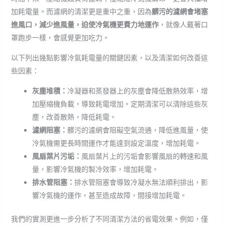
加耗電量。而濾網的清潔更是重中之重，因為
髒污的濾網會堵塞
進風口，減少進風量，迫使冷氣機更費力地運作
，就像人戴著口
罩跑步一樣，會感覺更加吃力。
以下列出幾點影響冷氣耗電量的關鍵因素，以及清潔如何改善這
些因素：
灰塵堆積：
冷凝器和蒸發器上的灰塵會降低散熱效率，增
加壓縮機負載，導致耗電增加。定期清潔可以清除這些灰
塵，改善散熱，降低耗電。
濾網阻塞：
髒污的濾網會阻礙空氣流通，降低進風量，使
冷氣機需更長時間運作才能達到設定溫度，增加耗電。
風扇葉片污垢：
風扇葉片上的污垢會影響風扇的轉速和風
量，影響冷氣機的製冷效率，增加耗電。
排水管阻塞：
排水管阻塞會導致冷凝水無法順利排出，影
響冷氣機的運作，甚至造成故障，間接增加耗電。
我們的實測更進一步分析了不同清潔方法的省電效果。例如，僅