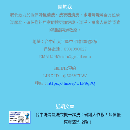
關於我
我們致力於提供
冷氣清洗、洗衣機清洗、水塔清洗
等全方位清
潔服務，確保您的居家環境更加健康、潔淨，讓家人遠離隱藏
的細菌與過敏原。
地址：台中市太平區中平路139號3樓
連絡電話：0931990027
EMAIL:
957rich@gmail.com
加LINE預約
LINE ID：@506VFILW
連結：
https://lin.ee/UkF9qPQ
近期文章
台中洗冷氣洗衣機一起洗：省錢大作戰！超值優
惠與清洗攻略！