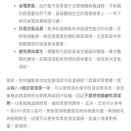
省電節能：
由於製冷效率提升且壓縮機負擔減輕，冷氣機
的耗電量自然下降，直接體現在您的電費帳單上。一年下
來的省電效果相當可觀。
改善空氣品質：
乾淨的濾網能有效過濾空氣中的灰塵、花
粉等過敏原，創造更健康舒適的居家環境，尤其對家中有
過敏體質的成員更為重要。
避免異味產生：
積塵和污垢容易滋生細菌和黴菌，產生難
聞的異味。定期清潔能有效預防異味產生，保持室內空氣
清新。
那麼，如何纔能有效地定期清潔冷氣濾網呢？其實非常簡單！建
議
每2~3週定期清潔一次
，可以使用清水或中性清潔劑清洗，清洗
後務必將濾網完全晾乾再裝回冷氣機。切記
不要使用酸鹼性清潔
劑
，以免腐蝕濾網材質，縮短其使用壽命。 此外，您也可以參考
一些DIY清潔小技巧，例如使用吸塵器先吸除表面灰塵，再用軟毛
刷輕輕刷洗，這樣可以更有效率地清潔濾網，並減少清潔劑用
量，更環保。