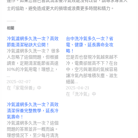
運作。如果您自己嘗試清潔後冷氣效能沒有改善，請尋求專業人
士的協助，避免造成更大的損壞或浪費更多時間和精力。
相關
冷氣濾網多久洗一次？高效
台中洗冷氣多久一次？省
節能清潔秘訣大公開！
電、健康、延長壽命全攻
冷氣濾網多久洗一次？ 很多
略！
人忽略了這個問題，但根據
您是否也發現冷氣越來越不
調查，定期清潔能節省高達
冷，電費卻居高不下？在台
10%的冷氣用電！理想上，
中，空污與潮濕的氣候容易
…
讓冷氣內部堆積灰塵、滋生
2025-02-07
細菌…
在「家電保養」中
2025-04-21
在「洗冷氣」中
冷氣濾網多久洗一次？高效
清潔保養完整教學，延長冷
氣壽命！
冷氣濾網多久洗一次？這個
問題的答案並非一概而論。
理想情況下，至少每月清洗