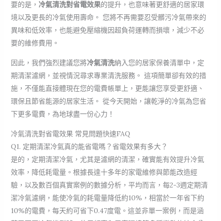
要的是，
冷氣清洗對省電效果
的提升，也意味著更舒適的居家環
境以及更長的冷氣使用壽命。 您將不再需要忍受髒污冷氣帶來的
異味和低效率，也能避免壓縮機因超負荷運轉而損壞，減少不必
要的維修費用。
因此，我們強烈建議您將
冷氣清洗
納入您的居家保養清單中，定
期清潔濾網，並視情況尋求專業清洗服務。 這項簡單卻有效的措
施，不僅能直接體現在您的電費帳單上，更能讓您享受更舒適、
環保且節省能源的居家生活。 從今天開始，讓乾淨的冷氣為您省
下更多電費，為地球盡一份心力！
冷氣清洗對省電效果 常見問題快速FAQ
Q1. 定期清潔冷氣真的能省電嗎？省電效果有多大？
是的，定期清潔冷氣，尤其是濾網的清潔，確實能有效提升冷氣
效率，降低耗電量。根據長達十多年的家電維修與節能改造經
驗，以及數百個真實案例的數據分析，平均而言，每2-3週定期清
潔冷氣濾網，能使冷氣的耗電量降低約10%，相當於一年省下約
10%的電費，每天約可省下0.47度電。這並非單一案例，而是涵