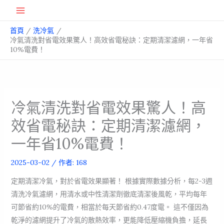
跳
Main
至
首頁
洗冷氣
主
Menu
冷氣清洗對省電效果驚人！高效省電秘訣：定期清潔濾網，一年省
要
10%電費！
內
容
冷氣清洗對省電效果驚人！高
效省電秘訣：定期清潔濾網，
一年省10%電費！
2025-03-02
/ 作者:
168
定期清潔冷氣，對於省電效果顯著！ 根據實際數據分析，每2-3週
清洗冷氣濾網，用清水或中性清潔劑徹底清潔後風乾，平均每年
可節省約10%的電費，相當於每天節省約0.47度電。 這不僅因為
乾淨的濾網提升了冷氣的散熱效率，更能降低壓縮機負擔，延長