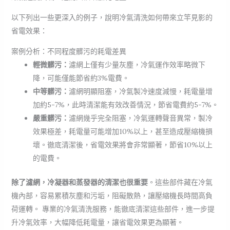
以下列出一些更深入的例子，說明冷氣清洗如何帶來立竿見影的
省電效果：
案例分析：不同程度髒污的耗電差異
輕微髒污：
濾網上僅有少量灰塵，冷氣運作效率略微下
降，可能僅能節省約3%電費。
中等髒污：
濾網明顯阻塞，冷氣製冷速度減慢，耗電量增
加約5-7%，此時清潔能有效改善情況，節省電費約5-7%。
嚴重髒污：
濾網幾乎完全阻塞，冷氣運轉聲音異常，製冷
效果極差，耗電量可能增加10%以上，甚至造成壓縮機損
壞。徹底清潔後，省電效果將會非常顯著，節省10%以上
的電費。
除了濾網，冷凝器和蒸發器的清潔也很重要
。這些部件藏在冷氣
機內部，容易累積灰塵和污垢，阻礙散熱，讓壓縮機長時間高負
荷運轉。 專業的冷氣清洗服務，能徹底清潔這些部件，進一步提
升冷氣效率，大幅降低耗電量，讓省電效果更為顯著。