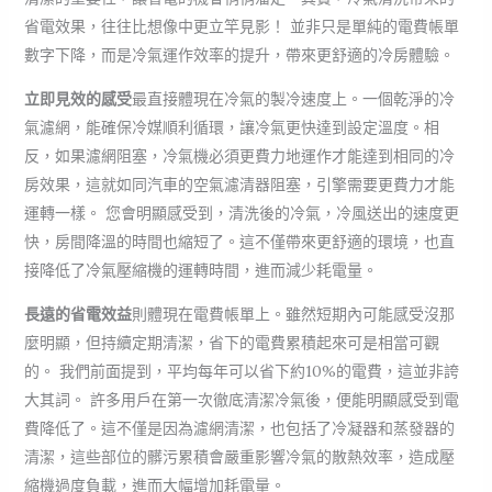
省電效果，往往比想像中更立竿見影！ 並非只是單純的電費帳單
數字下降，而是冷氣運作效率的提升，帶來更舒適的冷房體驗。
立即見效的感受
最直接體現在冷氣的製冷速度上。一個乾淨的冷
氣濾網，能確保冷媒順利循環，讓冷氣更快達到設定溫度。相
反，如果濾網阻塞，冷氣機必須更費力地運作才能達到相同的冷
房效果，這就如同汽車的空氣濾清器阻塞，引擎需要更費力才能
運轉一樣。 您會明顯感受到，清洗後的冷氣，冷風送出的速度更
快，房間降溫的時間也縮短了。這不僅帶來更舒適的環境，也直
接降低了冷氣壓縮機的運轉時間，進而減少耗電量。
長遠的省電效益
則體現在電費帳單上。雖然短期內可能感受沒那
麼明顯，但持續定期清潔，省下的電費累積起來可是相當可觀
的。 我們前面提到，平均每年可以省下約10%的電費，這並非誇
大其詞。 許多用戶在第一次徹底清潔冷氣後，便能明顯感受到電
費降低了。這不僅是因為濾網清潔，也包括了冷凝器和蒸發器的
清潔，這些部位的髒污累積會嚴重影響冷氣的散熱效率，造成壓
縮機過度負載，進而大幅增加耗電量。