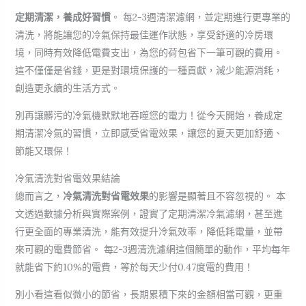
定期清潔，養成好習慣
。 每2-3週清潔濾網，並定期進行更專業的
清洗，將能讓您的冷氣保持最佳運作狀態，享受舒適的冷房環
境，同時有效降低電費支出，為您的荷包省下一筆可觀的費用。
這不僅僅是省錢，更是對環境保護的一種貢獻，減少能源消耗，
創造更永續的生活方式。
別再讓髒污的冷氣機默默地吞噬您的電力！從今天開始，養成定
期清潔冷氣的習慣，立即感受省電效果，讓您的夏天更加舒適、
節能又環保！
冷氣清洗對省電效果結論
總而言之，
冷氣清洗對省電效果
的影響是顯著且不容忽視的。 本
文透過數據分析與實際案例，證實了定期清潔冷氣濾網，甚至進
行更全面的專業清洗，能有效提升冷氣效率，降低耗電量，並帶
來可觀的電費節省。 每2-3週清洗濾網這個簡單的動作，平均每年
就能省下約10%的電費，等於每天少付0.47度電的費用！
別小看這看似微小的節省，長期累積下來的金額相當可觀，更重