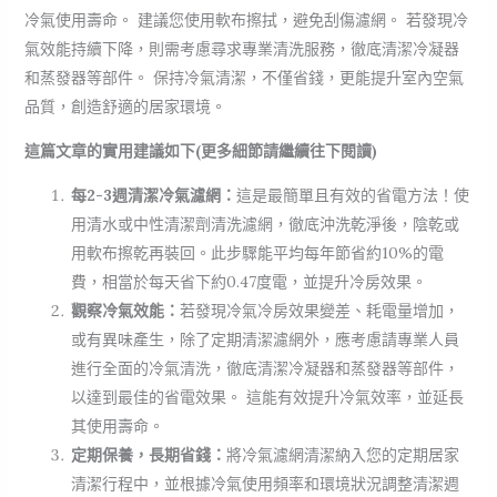
冷氣使用壽命。 建議您使用軟布擦拭，避免刮傷濾網。 若發現冷
氣效能持續下降，則需考慮尋求專業清洗服務，徹底清潔冷凝器
和蒸發器等部件。 保持冷氣清潔，不僅省錢，更能提升室內空氣
品質，創造舒適的居家環境。
這篇文章的實用建議如下(更多細節請繼續往下閱讀)
每2-3週清潔冷氣濾網：
這是最簡單且有效的省電方法！使
用清水或中性清潔劑清洗濾網，徹底沖洗乾淨後，陰乾或
用軟布擦乾再裝回。此步驟能平均每年節省約10%的電
費，相當於每天省下約0.47度電，並提升冷房效果。
觀察冷氣效能：
若發現冷氣冷房效果變差、耗電量增加，
或有異味產生，除了定期清潔濾網外，應考慮請專業人員
進行全面的冷氣清洗，徹底清潔冷凝器和蒸發器等部件，
以達到最佳的省電效果。 這能有效提升冷氣效率，並延長
其使用壽命。
定期保養，長期省錢：
將冷氣濾網清潔納入您的定期居家
清潔行程中，並根據冷氣使用頻率和環境狀況調整清潔週