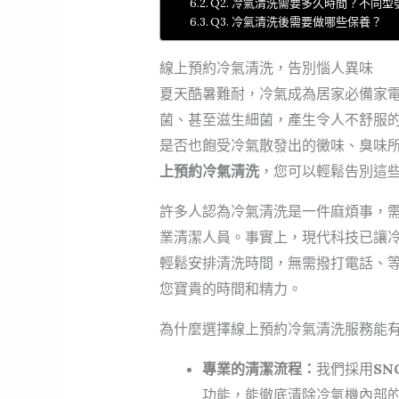
Q2. 冷氣清洗需要多久時間？不同
Q3. 冷氣清洗後需要做哪些保養？
線上預約冷氣清洗，告別惱人異味
夏天酷暑難耐，冷氣成為居家必備家
菌、甚至滋生細菌，產生令人不舒服
是否也飽受冷氣散發出的黴味、臭味所
上預約冷氣清洗
，您可以輕鬆告別這
許多人認為冷氣清洗是一件麻煩事，
業清潔人員。事實上，現代科技已讓
輕鬆安排清洗時間，無需撥打電話、
您寶貴的時間和精力。
為什麼選擇線上預約冷氣清洗服務能
專業的清潔流程：
我們採用
S
功能，能徹底清除冷氣機內部