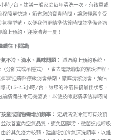
-2.5小時/台。建議一般家庭每年清洗一次，有孩童或
流程簡單快速，節省您的寶貴時間，讓您輕鬆享受
冷氣機型號，以便我們更精準估算時間並準備合適
即線上預約，迎接清爽一夏！
繼續往下閱讀)
冷氣不冷、滴水、異味問題：
透過線上預約系統，
號（分離式或吊隱式），省去電話聯繫的繁瑣流程。
Q認證迪森醫療級消毒藥劑，徹底清潔消毒，預估
吊隱式1.5-2.5小時/台，讓您的冷氣恢復最佳狀態，
約前請備註冷氣機型號，以便技師更精準估算時間
有孩童或寵物需增加頻率：
定期清洗冷氣可有效預
，並改善室內空氣品質，避免因髒污、黴菌造成呼吸
，由於其免疫力較弱，建議增加冷氣清洗頻率，以維