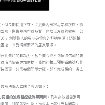
型號的冷氣清洗時間會有所不同嗎？
電，但長期使用下來，冷氣機內部容易累積灰塵、黴
的異味，影響室內空氣品質，也降低冷氣的效率。您
苦？ 別讓惱人的異味破壞您的舒適生活！透過
線
些困擾，享受清新潔淨的居家環境。
需要耗費時間和精力，甚至擔心找不到值得信賴的專
冷氣清洗變得更加便捷。我們的
線上預約系統
讓您能
等待回覆，只需幾個簡單步驟，即可完成預約，省去
有效解決惱人異味？原因如下：
NQ認證的迪森醫療級消毒藥劑
，具有高效殺菌消毒
的黴菌、細菌等微生物，從根本上解決異味問題。