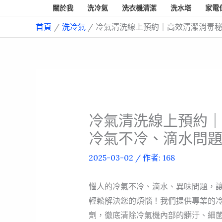
跳
關於我
洗冷氣
洗衣機清潔
洗水塔
家電
至
首頁
洗冷氣
冷氣清洗線上預約｜高效清潔消毒
主
要
內
容
冷氣清洗線上預約
冷氣不冷、滴水問
2025-03-02
/ 作者:
168
惱人的冷氣不冷、滴水、異味問題，讓
輕鬆解決您的煩惱！我們提供專業的冷
劑，徹底清除冷氣機內部的髒汙、細菌