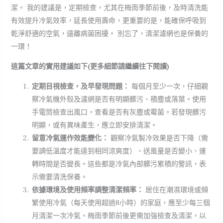
潔。 我的建議是，定期檢查，尤其在梅雨季節前後，及時清洗能
有效提升冷氣效率，延長使用壽命，更重要的是，能確保呼吸到
乾淨舒適的空氣，遠離病菌困擾。 別忘了，清潔濾網也是保養的
一環！
這篇文章的實用建議如下(更多細節請繼續往下閱讀)
定期目視檢查，及早發現問題：
每個月至少一次，仔細觀
察冷氣機外殼及濾網是否有明顯髒污、積塵或落葉。使用
手電筒檢查出風口，查看是否有灰塵或霉菌。若發現髒污
明顯，或有異味產生，應立即安排清潔。
留意冷氣運作效能變化：
觀察冷氣製冷效果是否下降（需
要調低溫度才能達到相同涼爽度）、送風量是否變小、運
轉時間是否變長。這些都是冷氣內部髒污累積的警訊，表
示需要清洗保養。
依據環境及使用頻率調整清潔頻率：
居住在潮濕環境或頻
繁使用冷氣（每天使用超過8小時）的家庭，應至少每三個
月清潔一次冷氣。梅雨季節前後更需加強檢查及清潔，以