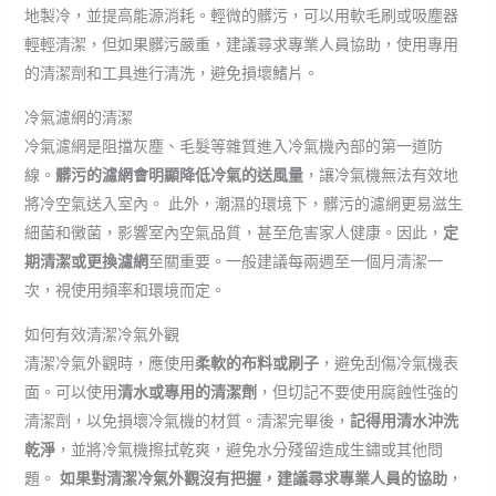
地製冷，並提高能源消耗。輕微的髒污，可以用軟毛刷或吸塵器
輕輕清潔，但如果髒污嚴重，建議尋求專業人員協助，使用專用
的清潔劑和工具進行清洗，避免損壞鰭片。
冷氣濾網的清潔
冷氣濾網是阻擋灰塵、毛髮等雜質進入冷氣機內部的第一道防
線。
髒污的濾網會明顯降低冷氣的送風量
，讓冷氣機無法有效地
將冷空氣送入室內。 此外，潮濕的環境下，髒污的濾網更易滋生
細菌和黴菌，影響室內空氣品質，甚至危害家人健康。因此，
定
期清潔或更換濾網
至關重要。一般建議每兩週至一個月清潔一
次，視使用頻率和環境而定。
如何有效清潔冷氣外觀
清潔冷氣外觀時，應使用
柔軟的布料或刷子
，避免刮傷冷氣機表
面。可以使用
清水或專用的清潔劑
，但切記不要使用腐蝕性強的
清潔劑，以免損壞冷氣機的材質。清潔完畢後，
記得用清水沖洗
乾淨
，並將冷氣機擦拭乾爽，避免水分殘留造成生鏽或其他問
題。
如果對清潔冷氣外觀沒有把握，建議尋求專業人員的協助
，