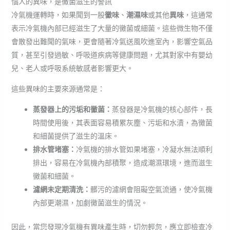
惱人的異味，是黴菌滋生的警訊
冷氣機運轉時，如果聞到一股
黴味
、
潮濕味
或其他
異味
，這通常
表示冷氣機內部已經滋生了大量的黴菌或細菌。這些微生物不僅
會散發出難聞的氣味，更會隨著冷氣送風吹進室內，影響空氣品
質，甚至引發過敏、呼吸道疾病等健康問題，尤其對家中有嬰幼
兒、老人或呼吸系統敏感者影響更大。
這些異味的主要來源通常是：
蒸發器上的污垢和黴菌：
蒸發器是冷氣機的核心部件，長
時間使用後，其表面容易積累灰塵、污垢和水漬，為黴菌
和細菌提供了滋生的溫床。
排水管堵塞：
冷氣機的排水管如果堵塞，冷凝水無法順利
排出，容易在冷氣機內部積聚，造成潮濕環境，進而滋生
黴菌和細菌。
濾網未定期清洗：
髒污的濾網會阻礙空氣流通，使冷氣機
內部更潮濕，加劇黴菌滋生的情況。
因此，當您發現冷氣機有異味產生時，切勿輕忽，應立即檢查冷