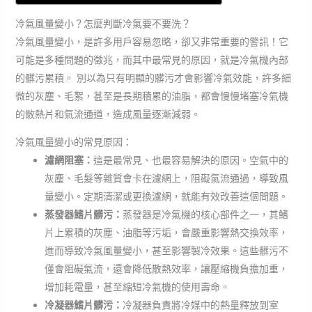
冷氣風量變小？怎麼判斷冷氣要不要洗？
冷氣風量變小，是許多用戶容易忽略，卻又非常重要的警訊！它
可能是多種問題的徵兆，而其中最常見的原因，就是冷氣機內部
的髒污累積。 別以為只有明顯的髒污才會影響冷氣效能，許多細
微的灰塵、毛絮，甚至是長期積累的油脂，都會慢慢堵塞冷氣機
的散熱片和氣流通道，造成風量逐漸減弱。
冷氣風量變小的常見原因：
濾網阻塞：
這是最常見、也最容易解決的原因。空氣中的
灰塵、毛髮等雜質會卡在濾網上，阻礙氣流通過，導致風
量變小。定期清潔或更換濾網，就能有效改善這個問題。
蒸發器鰭片髒污：
蒸發器是冷氣機的核心部件之一，其鰭
片上累積的灰塵、油脂等污垢，會嚴重影響熱交換效率，
進而導致冷氣風量變小，甚至影響製冷效果。這些髒污不
僅會阻礙氣流，還會降低散熱效率，讓壓縮機負擔加重，
增加耗電量，甚至縮短冷氣機的使用壽命。
冷凝器鰭片髒污：
冷凝器負責將冷媒中的熱量釋放到室