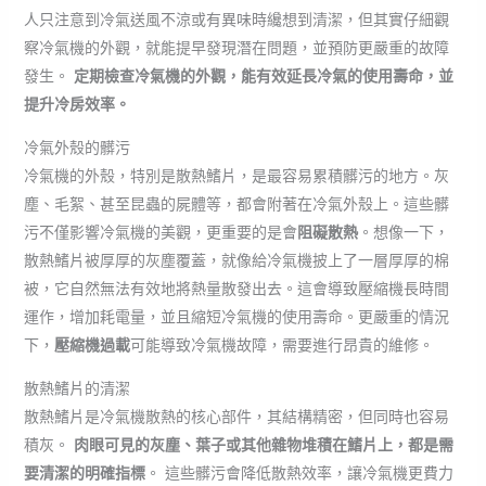
人只注意到冷氣送風不涼或有異味時纔想到清潔，但其實仔細觀
察冷氣機的外觀，就能提早發現潛在問題，並預防更嚴重的故障
發生。
定期檢查冷氣機的外觀，能有效延長冷氣的使用壽命，並
提升冷房效率。
冷氣外殼的髒污
冷氣機的外殼，特別是散熱鰭片，是最容易累積髒污的地方。灰
塵、毛絮、甚至昆蟲的屍體等，都會附著在冷氣外殼上。這些髒
污不僅影響冷氣機的美觀，更重要的是會
阻礙散熱
。想像一下，
散熱鰭片被厚厚的灰塵覆蓋，就像給冷氣機披上了一層厚厚的棉
被，它自然無法有效地將熱量散發出去。這會導致壓縮機長時間
運作，增加耗電量，並且縮短冷氣機的使用壽命。更嚴重的情況
下，
壓縮機過載
可能導致冷氣機故障，需要進行昂貴的維修。
散熱鰭片的清潔
散熱鰭片是冷氣機散熱的核心部件，其結構精密，但同時也容易
積灰。
肉眼可見的灰塵、葉子或其他雜物堆積在鰭片上，都是需
要清潔的明確指標
。 這些髒污會降低散熱效率，讓冷氣機更費力