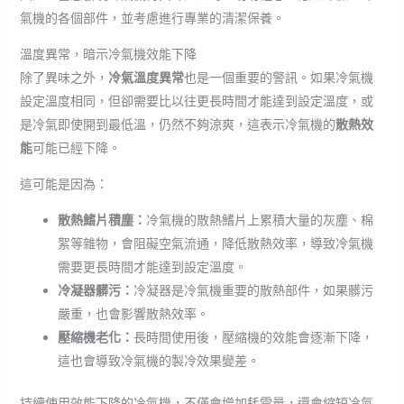
氣機的各個部件，並考慮進行專業的清潔保養。
溫度異常，暗示冷氣機效能下降
除了異味之外，
冷氣溫度異常
也是一個重要的警訊。如果冷氣機
設定溫度相同，但卻需要比以往更長時間才能達到設定溫度，或
是冷氣即使開到最低溫，仍然不夠涼爽，這表示冷氣機的
散熱效
能
可能已經下降。
這可能是因為：
散熱鰭片積塵：
冷氣機的散熱鰭片上累積大量的灰塵、棉
絮等雜物，會阻礙空氣流通，降低散熱效率，導致冷氣機
需要更長時間才能達到設定溫度。
冷凝器髒污：
冷凝器是冷氣機重要的散熱部件，如果髒污
嚴重，也會影響散熱效率。
壓縮機老化：
長時間使用後，壓縮機的效能會逐漸下降，
這也會導致冷氣機的製冷效果變差。
持續使用效能下降的冷氣機，不僅會增加耗電量，還會縮短冷氣