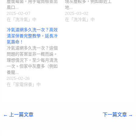
塵或霉菌，用手電筒檢查出
境灰塵較多，例如鄰近工
風口…
地…
2025-02-07
2025-03-02
在「洗冷氣」中
在「洗冷氣」中
冷氣濾網多久洗一次？高效
清潔保養完整教學，延長冷
氣壽命！
冷氣濾網多久洗一次？這個
問題的答案並非一概而論。
理想情況下，至少每月清洗
一次。但家中灰塵多（例如
養寵…
2025-02-26
在「家電保養」中
←
上一篇文章
下一篇文章
→