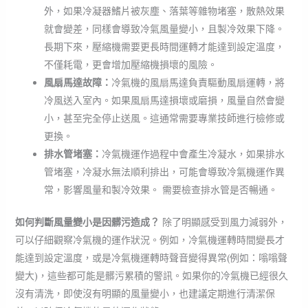
外，如果冷凝器鰭片被灰塵、落葉等雜物堵塞，散熱效果
就會變差，同樣會導致冷氣風量變小，且製冷效果下降。
長期下來，壓縮機需要更長時間運轉才能達到設定溫度，
不僅耗電，更會增加壓縮機損壞的風險。
風扇馬達故障：
冷氣機的風扇馬達負責驅動風扇運轉，將
冷風送入室內。如果風扇馬達損壞或磨損，風量自然會變
小，甚至完全停止送風。這通常需要專業技師進行檢修或
更換。
排水管堵塞：
冷氣機運作過程中會產生冷凝水，如果排水
管堵塞，冷凝水無法順利排出，可能會導致冷氣機運作異
常，影響風量和製冷效果。 需要檢查排水管是否暢通。
如何判斷風量變小是因髒污造成？
除了明顯感受到風力減弱外，
可以仔細觀察冷氣機的運作狀況。例如，冷氣機運轉時間變長才
能達到設定溫度，或是冷氣機運轉時聲音變得異常(例如：嗡嗡聲
變大)，這些都可能是髒污累積的警訊。如果你的冷氣機已經很久
沒有清洗，即使沒有明顯的風量變小，也建議定期進行清潔保