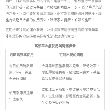
因此，對於高頻率使用的冷氣，建議至少每三個月進行一次徹底
的清潔保養，必要時甚至可以縮短到兩個月一次。 除了專業的清
洗之外，平時也要勤於清潔濾網，保持冷氣周圍環境的乾淨，纔
能有效延長冷氣的使用壽命，確保家人健康，並節省能源。
定期檢查冷氣的運作狀況，並根據實際情況調整清潔保養頻率，
才能讓你的冷氣持續為你帶來清涼舒適的空間。
高頻率冷氣使用與清潔保養
判斷高頻率使用
可能出現的問題
每日使用時數超
冷凝器和蒸發器積灰嚴重，降低效率，
過8小時，甚至
增加壓縮機負擔，縮短使用壽命，甚至
全天候開機
導致壓縮機過熱損壞
濾網堵塞更頻繁，影響送風量和空氣品
使用季節長達半
質，滋生細菌，影響室內空氣品質，甚
年或更久
至引發呼吸道疾病