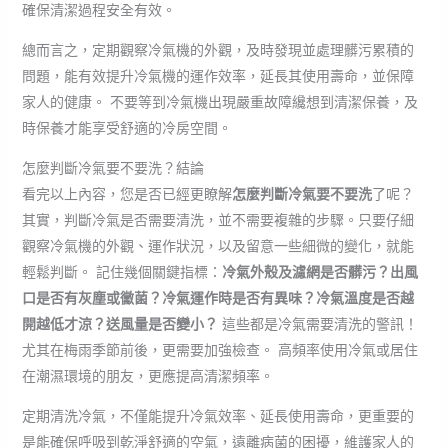
確保清潔過程安全有效。
總而言之，定期觀察冷氣機的外觀，及時發現並處理髒污累積的
問題，能有效提升冷氣機的運作效率，延長其使用壽命，並保障
家人的健康。 不要等到冷氣機出現嚴重故障纔想到清潔保養，及
時保養才能享受舒適的冷房空間。
怎麼判斷冷氣要不要洗？結論
看完以上內容，您是否已經更瞭解
怎麼判斷冷氣要不要洗
了呢？
其實，判斷冷氣是否需要清洗，並不需要複雜的步驟。只要仔細
觀察冷氣機的外觀、運作狀況，以及留意一些細微的變化，就能
輕鬆判斷。 記住幾個關鍵指標：
冷氣外殼及濾網是否髒污？出風
口是否有灰塵或黴菌？冷氣運作時是否有異味？冷氣溫度是否越
開越低才涼？送風量是否變小？
這些都是冷氣需要清洗的警訊！
尤其在梅雨季節前後，更需要加強檢查。 高頻率使用冷氣或居住
在潮濕環境的朋友，更應提高清潔頻率。
定期清洗冷氣，不僅能提升冷氣效率、延長使用壽命，更重要的
是能確保呼吸到乾淨舒適的空氣，遠離病菌的困擾，維護家人的