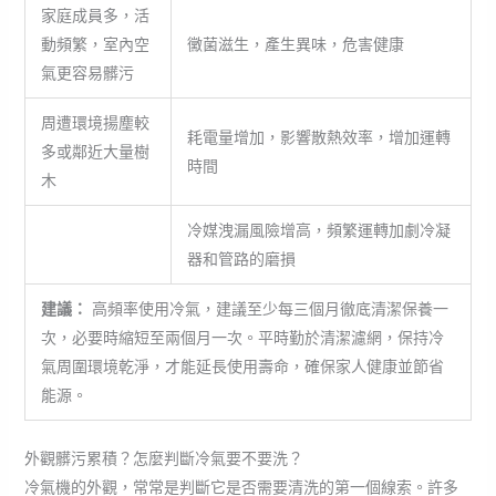
家庭成員多，活
動頻繁，室內空
黴菌滋生，產生異味，危害健康
氣更容易髒污
周遭環境揚塵較
耗電量增加，影響散熱效率，增加運轉
多或鄰近大量樹
時間
木
冷媒洩漏風險增高，頻繁運轉加劇冷凝
器和管路的磨損
建議：
高頻率使用冷氣，建議至少每三個月徹底清潔保養一
次，必要時縮短至兩個月一次。平時勤於清潔濾網，保持冷
氣周圍環境乾淨，才能延長使用壽命，確保家人健康並節省
能源。
外觀髒污累積？怎麼判斷冷氣要不要洗？
冷氣機的外觀，常常是判斷它是否需要清洗的第一個線索。許多