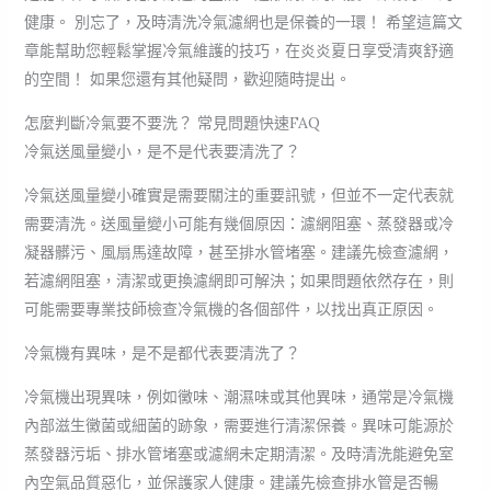
健康。 別忘了，及時清洗冷氣濾網也是保養的一環！ 希望這篇文
章能幫助您輕鬆掌握冷氣維護的技巧，在炎炎夏日享受清爽舒適
的空間！ 如果您還有其他疑問，歡迎隨時提出。
怎麼判斷冷氣要不要洗？ 常見問題快速FAQ
冷氣送風量變小，是不是代表要清洗了？
冷氣送風量變小確實是需要關注的重要訊號，但並不一定代表就
需要清洗。送風量變小可能有幾個原因：濾網阻塞、蒸發器或冷
凝器髒污、風扇馬達故障，甚至排水管堵塞。建議先檢查濾網，
若濾網阻塞，清潔或更換濾網即可解決；如果問題依然存在，則
可能需要專業技師檢查冷氣機的各個部件，以找出真正原因。
冷氣機有異味，是不是都代表要清洗了？
冷氣機出現異味，例如黴味、潮濕味或其他異味，通常是冷氣機
內部滋生黴菌或細菌的跡象，需要進行清潔保養。異味可能源於
蒸發器污垢、排水管堵塞或濾網未定期清潔。及時清洗能避免室
內空氣品質惡化，並保護家人健康。建議先檢查排水管是否暢