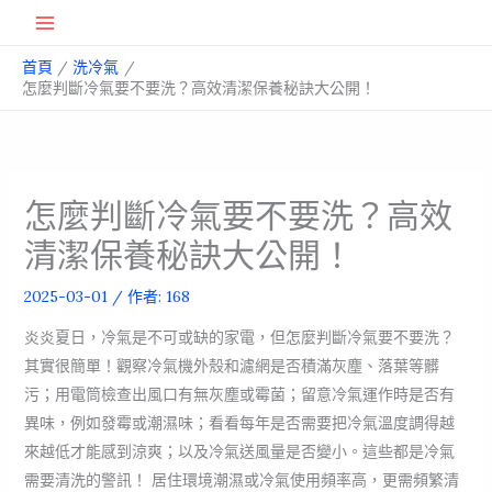
跳
Main
至
首頁
洗冷氣
主
Menu
怎麼判斷冷氣要不要洗？高效清潔保養秘訣大公開！
要
內
容
怎麼判斷冷氣要不要洗？高效
清潔保養秘訣大公開！
2025-03-01
/ 作者:
168
炎炎夏日，冷氣是不可或缺的家電，但怎麼判斷冷氣要不要洗？
其實很簡單！觀察冷氣機外殼和濾網是否積滿灰塵、落葉等髒
污；用電筒檢查出風口有無灰塵或霉菌；留意冷氣運作時是否有
異味，例如發霉或潮濕味；看看每年是否需要把冷氣溫度調得越
來越低才能感到涼爽；以及冷氣送風量是否變小。這些都是冷氣
需要清洗的警訊！ 居住環境潮濕或冷氣使用頻率高，更需頻繁清