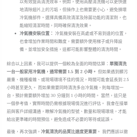
以有效提高清洗效率。例如，使用高壓清洗機可以更快速
地清除翅片上的污垢，但操作上也需要更小心，避免損壞
冷氣機部件。選擇具備高效清潔及除菌功能的清潔劑，也
能縮短清潔時間，同時確保清洗效果。
冷氣機安裝位置：
冷氣機安裝在高處或不易到達的位置，
也會增加作業時間和難度，需要額外使用梯子或升降設
備，並增加安全措施，這都可能影響整體的清洗時間。
綜合以上因素，我可以提供一個較為全面的時間估算：
單獨清洗
一台一般家用冷氣機，通常需要 1.5 到 2 小時。
但如果遇到髒污
嚴重、機種複雜、或現場環境不佳的情況，時間可能會延長到 2.5
小時甚至更久。 而如果需要同時清洗多台冷氣機，則每增加一
台，預計需要額外增加 30 分鐘到 1 小時的時間。 當然，這只是
一個參考值，實際時間仍需根據現場情況進行評估。 我會在接單
前與客戶詳細溝通，瞭解冷氣機的型號、數量和現場環境，才能
給出更準確的時間預估，避免造成不必要的等待或延誤。
最後，再次強調，
冷氣清洗的品質比速度更重要
。 我們應該以徹