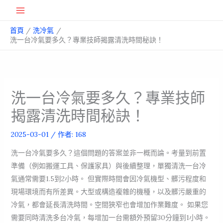
跳
Main
至
首頁
洗冷氣
主
Menu
洗一台冷氣要多久？專業技師揭露清洗時間秘訣！
要
內
容
洗一台冷氣要多久？專業技師
揭露清洗時間秘訣！
2025-03-01
/ 作者:
168
洗一台冷氣要多久？這個問題的答案並非一概而論。考量到前置
準備（例如搬運工具、保護家具）與後續整理，單獨清洗一台冷
氣通常需要1.5到2小時。 但實際時間會因冷氣機型、髒污程度和
現場環境而有所差異。大型或構造複雜的機種，以及髒污嚴重的
冷氣，都會延長清洗時間。空間狹窄也會增加作業難度。 如果您
需要同時清洗多台冷氣，每增加一台需額外預留30分鐘到1小時。