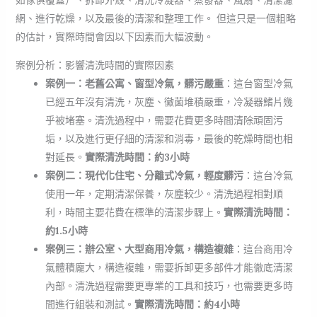
如傢俱覆蓋）、拆卸外殼、清洗冷凝器、蒸發器、風扇、清潔濾
網、進行乾燥，以及最後的清潔和整理工作。 但這只是一個粗略
的估計，實際時間會因以下因素而大幅波動。
案例分析：影響清洗時間的實際因素
案例一：老舊公寓、窗型冷氣，髒污嚴重
：這台窗型冷氣
已經五年沒有清洗，灰塵、黴菌堆積嚴重，冷凝器鰭片幾
乎被堵塞。清洗過程中，需要花費更多時間清除頑固污
垢，以及進行更仔細的清潔和消毒，最後的乾燥時間也相
對延長。
實際清洗時間：約3小時
案例二：現代化住宅、分離式冷氣，輕度髒污
：這台冷氣
使用一年，定期清潔保養，灰塵較少。清洗過程相對順
利，時間主要花費在標準的清潔步驟上。
實際清洗時間：
約1.5小時
案例三：辦公室、大型商用冷氣，構造複雜
：這台商用冷
氣體積龐大，構造複雜，需要拆卸更多部件才能徹底清潔
內部。清洗過程需要更專業的工具和技巧，也需要更多時
間進行組裝和測試。
實際清洗時間：約4小時