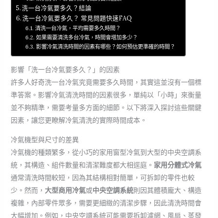
洗一台冷氣要多久？結論
洗一台冷氣要多久？ 常見問題快速FAQ
清洗一台冷氣，平均需要多久時間？
如果需要清洗多台冷氣，時間會增加多少？
影響冷氣清洗時間的因素有哪些？如何預估更準確的時間？
影響「洗一台冷氣要多久？」的因素
許多人好奇洗一台冷氣究竟需要多久時間，其實這並沒有一個標
準答案。影響冷氣清洗時間的因素很多，單純以「小時」來衡量
並不夠精準，需要考量多方面的細節。以下將深入探討這些關鍵
因素，讓您更瞭解冷氣清洗的實際時間成本。
冷氣機型與尺寸的差異
冷氣機的種類繁多，從小巧的家用窗型冷氣到大型的中央空調系
統，其構造、組件數量和清潔難度都大相逕庭。
家用分體式冷氣
通常清洗時間較短，因為其結構相對簡單，可拆卸的零件也較
少。然而，
大型商用冷氣
或
中央空調系統
則因其體積龐大、構造
複雜，內部零件眾多，需要更細緻的清潔步驟，因此清洗時間會
大幅增加。例如，中央空調系統可能需要拆卸濾網、風扇、蒸發