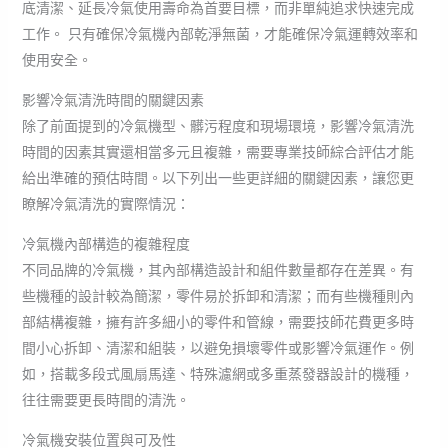
底清潔、延長冷氣使用壽命為首要目標，而非單純追求快速完成
工作。 只有確保冷氣機內部乾淨無菌，才能確保冷氣運轉效率和
使用安全。
影響冷氣清洗時間的關鍵因素
除了前面提到的冷氣機型、髒污程度和現場環境，影響冷氣清洗
時間的因素其實還相當多元且複雜，需要專業技師綜合評估才能
給出準確的預估時間。以下列出一些更詳細的關鍵因素，讓您更
瞭解冷氣清洗的實際情況：
冷氣機內部構造的複雜程度
不同品牌的冷氣機，其內部構造設計和組件數量都存在差異。有
些機種的設計較為簡潔，零件易於拆卸和清潔；而有些機種則內
部結構複雜，擁有許多細小的零件和管線，需要技師花費更多時
間小心拆卸、清潔和組裝，以避免損壞零件或影響冷氣運作。例
如，搭載多段式風扇馬達、特殊濾網或多重蒸發器設計的機種，
往往需要更長時間的清洗。
冷氣機安裝位置與可及性