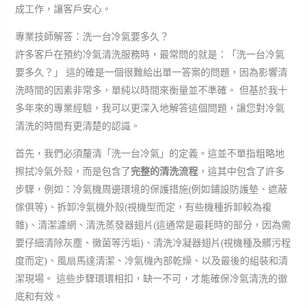
成工作，讓客戶安心。
專業技師解答：洗一台冷氣要多久？
許多客戶在預約冷氣清洗服務時，最常問的就是：「洗一台冷氣
要多久？」 這的確是一個很難給出單一答案的問題，因為影響清
洗時間的因素非常多，單純以時間來衡量並不準確。 但基於我十
多年來的專業經驗，我可以更深入地解答這個問題，讓您對冷氣
清洗的時間有更清楚的認識。
首先，我們必須釐清「洗一台冷氣」的定義。這並不單指粗略地
擦拭冷氣外殼，而是包含了
完整的清洗流程
，這其中包含了許多
步驟，例如：冷氣機周邊環境的保護措施(例如鋪設防護墊、遮蔽
傢俱等)、拆卸冷氣機外殼(視機型而定，有些機種拆卸較為複
雜)、清潔濾網、清洗蒸發器翅片(這通常是最耗時的部分，因為需
要仔細清除灰塵、黴菌等污垢)、清洗冷凝器翅片(視機種及髒污程
度而定)、風扇馬達清潔、冷氣機內部乾燥、以及最後的組裝和清
潔現場。 這些步驟環環相扣，缺一不可，才能確保冷氣清洗的徹
底和有效。