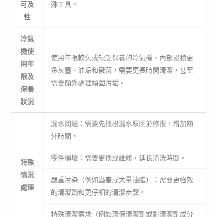
可及
殊工具。
性
冷氣
機使
使用年限較久或缺乏保養的冷氣機，內部累積更
用年
多灰塵、油垢和黴菌，需要更長時間清潔，甚至
限及
需要額外處理頑固污垢。
保養
狀況
漏水問題：需要先找出漏水原因並修復，增加額
外時間。
零件損壞：需要更換或維修，延長清洗時間。
特殊
情況
嚴重污染（例如蟲害或大量油脂）：需要更強效
處理
的清潔劑和更仔細的清潔步驟。
特殊清潔需求（例如環保清潔劑或對清潔劑成分