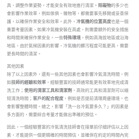
具、調整作業姿勢，才能安全有效地進行清潔。
阻礙物
的多少也
會影響作業效率，例如傢俱、雜物等，都需要事先移開或妥善保
護，以確保作業安全和效率。此外，
冷氣機的位置高度
也是一個
重要考量因素，如果冷氣機安裝在高處，則需要額外的安全措施
和時間來確保作業安全。一些
特殊環境
，例如高海拔地區或沿海
地區，由於氣候因素的影響，冷氣機的髒污程度可能更高，需要
更長時間的清潔。
其他因素
除了以上因素外，還有一些其他因素也會影響冷氣清洗時間，例
如
技師的經驗和效率
，經驗豐富的技師通常能更有效率地完成清
洗工作；
使用的清潔工具和清潔劑
，高效的工具和清潔劑可以縮
短清洗時間；
客戶的配合程度
，例如是否提前清理周邊環境，也
會影響整體時間。總之，影響「洗一台冷氣要多久？」的因素是
多方面的，需要綜合考量才能做出準確的預估。
因此，一個經驗豐富的冷氣清洗技師會在接單前仔細評估以上因
素，才能提供一個更精確的時間預估，並確保在約定的時間內完