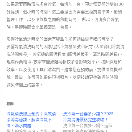
如果需要同時清洗多台冷氣，每增加一台，預計需要額外增加 30
分鐘到 1 個小時的時間。這主要是因為需要重複前置準備、後續
整理工作，以及冷氣機之間的移動時間。 所以，清洗多台冷氣
時，整體時間會比單獨清洗一台長。
影響冷氣清洗時間的因素有哪些？如何預估更準確的時間？
影響冷氣清洗時間的因素包括冷氣機型號和尺寸 (大型商用冷氣清
洗時間較長)、冷氣機的髒污程度 (髒污越嚴重，清洗時間越長)、
現場作業環境 (狹窄空間或阻礙物較多會影響效率)、技師經驗和
效率、以及使用工具和清潔劑。建議您在預約前，提供冷氣機型
號、數量，並盡可能提供現場照片，以便技師更準確評估時間，
避免時間上的誤差。
相關
冷氣清洗線上預約｜高效清
洗冷氣一台要多少錢？2025
潔消毒秘訣，解決冷氣不
冷氣清洗價格完整攻略！
冷、滴水問題
洗冷氣一台要多少錢？這個
惱人的冷氣不冷、滴水、異
問題的答案取決於許多因