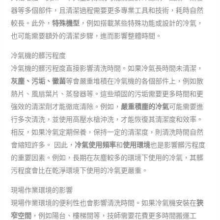
器等多個部件，且清潔過程需要更多專業工具和技術，耗時自然
較長。此外，
特殊機型
，例如搭載某些特殊功能或設計的冷氣，
也可能需要額外的清潔步驟，進而影響整體時間。
冷氣機的髒污程度
冷氣機的髒污程度直接影響清洗時間。如果冷氣長時間未清潔，
灰塵、污垢、黴菌
等會嚴重堆積在冷氣機的各個部件上，例如散
熱片、風扇葉片、蒸發器等。這些頑固的污垢需要更多時間和更
強效的清潔劑才能徹底清除。例如，
嚴重積塵的冷氣
可能需要進
行多次清洗，並使用高壓水槍沖洗，才能恢復其清潔度和效率。
相反，如果冷氣定期保養，保持一定的清潔度，則清洗時間自然
會縮短許多。 因此，
冷氣使用頻率
和
使用環境
也是影響髒污程度
的重要因素。例如，長期在灰塵較多的環境下使用的冷氣，其髒
污程度會比在乾淨環境下使用的冷氣更嚴重。
現場作業環境的影響
現場作業環境的便利性也會影響清洗時間。如果冷氣機安裝在
狹
窄空間
，例如陽台、樓梯間等，技師需要花費更多時間搬運工