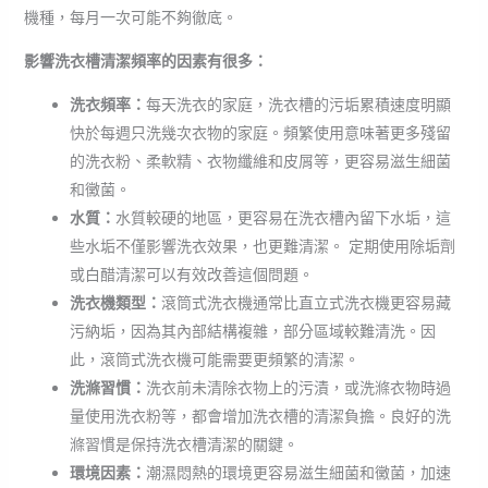
機種，每月一次可能不夠徹底。
影響洗衣槽清潔頻率的因素有很多：
洗衣頻率：
每天洗衣的家庭，洗衣槽的污垢累積速度明顯
快於每週只洗幾次衣物的家庭。頻繁使用意味著更多殘留
的洗衣粉、柔軟精、衣物纖維和皮屑等，更容易滋生細菌
和黴菌。
水質：
水質較硬的地區，更容易在洗衣槽內留下水垢，這
些水垢不僅影響洗衣效果，也更難清潔。 定期使用除垢劑
或白醋清潔可以有效改善這個問題。
洗衣機類型：
滾筒式洗衣機通常比直立式洗衣機更容易藏
污納垢，因為其內部結構複雜，部分區域較難清洗。因
此，滾筒式洗衣機可能需要更頻繁的清潔。
洗滌習慣：
洗衣前未清除衣物上的污漬，或洗滌衣物時過
量使用洗衣粉等，都會增加洗衣槽的清潔負擔。良好的洗
滌習慣是保持洗衣槽清潔的關鍵。
環境因素：
潮濕悶熱的環境更容易滋生細菌和黴菌，加速