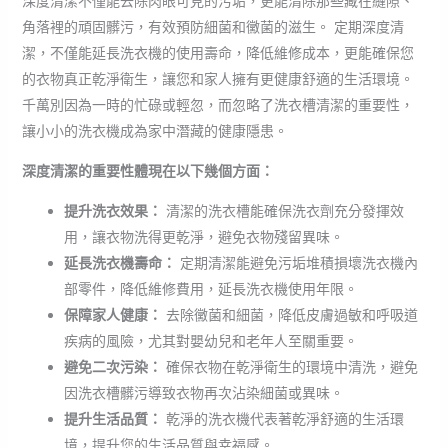
深度清潔不僅能去除肉眼可見的污垢，更能清除那些藏在縫隙、
角落裡的頑固髒污，有效預防細菌和黴菌的滋生。 定期深度清
潔，不僅能延長洗衣機的使用壽命，降低維修成本，更能確保您
的衣物真正乾淨衛生，讓您和家人擁有更健康舒適的生活環境。
千萬別因為一時的忙碌或輕忽，而忽略了洗衣槽清潔的重要性，
讓小小的洗衣機成為家中潛藏的健康隱患。
深度清潔的重要性體現在以下幾個方面：
提升洗衣效果：
清潔的洗衣槽能確保洗衣劑充分發揮效
用，讓衣物洗得更乾淨，避免衣物殘留異味。
延長洗衣機壽命：
定期清潔能避免污垢堆積損壞洗衣機內
部零件，降低維修費用，延長洗衣機使用年限。
保障家人健康：
去除黴菌和細菌，降低皮膚過敏和呼吸道
疾病的風險，尤其對嬰幼兒和老年人至關重要。
避免二次污染：
確保衣物在乾淨衛生的環境中清洗，避免
因洗衣槽髒污導致衣物再次沾染細菌或異味。
提升生活品質：
乾淨的洗衣機代表著乾淨舒適的生活環
境，提升您的生活品質與幸福感。