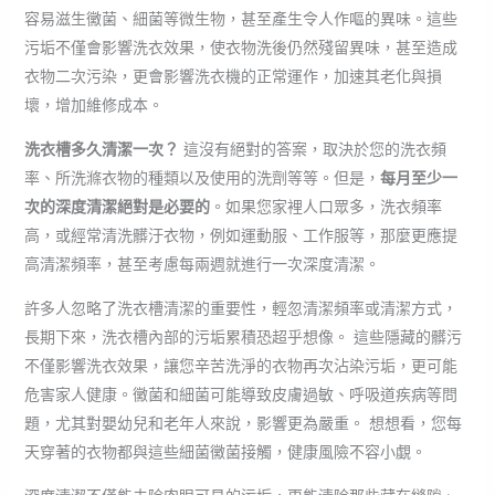
容易滋生黴菌、細菌等微生物，甚至產生令人作嘔的異味。這些
污垢不僅會影響洗衣效果，使衣物洗後仍然殘留異味，甚至造成
衣物二次污染，更會影響洗衣機的正常運作，加速其老化與損
壞，增加維修成本。
洗衣槽多久清潔一次？
這沒有絕對的答案，取決於您的洗衣頻
率、所洗滌衣物的種類以及使用的洗劑等等。但是，
每月至少一
次的深度清潔絕對是必要的
。如果您家裡人口眾多，洗衣頻率
高，或經常清洗髒汙衣物，例如運動服、工作服等，那麼更應提
高清潔頻率，甚至考慮每兩週就進行一次深度清潔。
許多人忽略了洗衣槽清潔的重要性，輕忽清潔頻率或清潔方式，
長期下來，洗衣槽內部的污垢累積恐超乎想像。 這些隱藏的髒污
不僅影響洗衣效果，讓您辛苦洗淨的衣物再次沾染污垢，更可能
危害家人健康。黴菌和細菌可能導致皮膚過敏、呼吸道疾病等問
題，尤其對嬰幼兒和老年人來說，影響更為嚴重。 想想看，您每
天穿著的衣物都與這些細菌黴菌接觸，健康風險不容小覷。