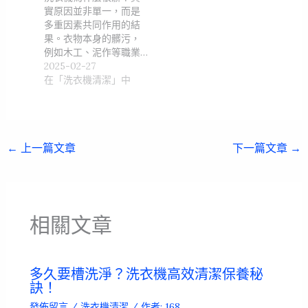
實原因並非單一，而是
多重因素共同作用的結
果。衣物本身的髒污，
例如木工、泥作等職業…
2025-02-27
在「洗衣機清潔」中
←
上一篇文章
下一篇文章
→
相關文章
多久要槽洗淨？洗衣機高效清潔保養秘
訣！
發佈留言
/
洗衣機清潔
/ 作者:
168