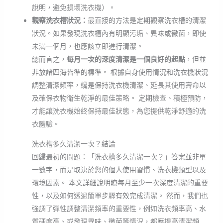
說明，避免損壞洗衣機）。
觀察洗衣槽狀況：
最直接的方法是定期觀察洗衣槽的清潔
狀況。如果發現洗衣槽內有明顯污垢、異味或黴菌，即使
未滿一個月，也應該立即進行清潔。
總而言之，
每月一次的深度清潔是一個良好的起點
，但並
非放諸四海皆準的標準。 根據自身使用情況和洗衣機狀況
調整清潔頻率，纔是保持洗衣機清潔、延長其使用壽命以
及確保衣物衛生乾淨的最佳策略。 定期檢查、積極預防，
才能讓洗衣機始終保持最佳狀態，為您提供乾淨舒適的洗
衣體驗。
洗衣槽多久清潔一次？結論
回歸最初的問題：「洗衣槽多久清潔一次？」答案並非單
一數字，而是取決於您的個人使用習慣、洗衣機類型以及
環境因素。 本文詳細說明瞭每月至少一次深度清潔的重要
性，以及如何透過簡單步驟有效完成清潔。 然而，我們也
強調了彈性調整清潔頻率的重要性，例如洗衣頻率高、水
質硬度高、或發現異味、黴菌等情況，都應提高清潔頻