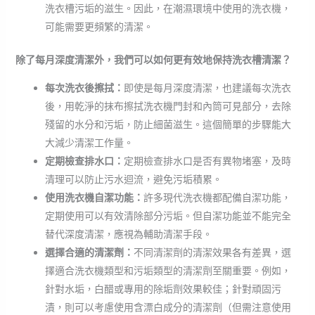
洗衣槽污垢的滋生。因此，在潮濕環境中使用的洗衣機，
可能需要更頻繁的清潔。
除了每月深度清潔外，我們可以如何更有效地保持洗衣槽清潔？
每次洗衣後擦拭：
即使是每月深度清潔，也建議每次洗衣
後，用乾淨的抹布擦拭洗衣機門封和內筒可見部分，去除
殘留的水分和污垢，防止細菌滋生。這個簡單的步驟能大
大減少清潔工作量。
定期檢查排水口：
定期檢查排水口是否有異物堵塞，及時
清理可以防止污水迴流，避免污垢積累。
使用洗衣機自潔功能：
許多現代洗衣機都配備自潔功能，
定期使用可以有效清除部分污垢。但自潔功能並不能完全
替代深度清潔，應視為輔助清潔手段。
選擇合適的清潔劑：
不同清潔劑的清潔效果各有差異，選
擇適合洗衣機類型和污垢類型的清潔劑至關重要。例如，
針對水垢，白醋或專用的除垢劑效果較佳；針對頑固污
漬，則可以考慮使用含漂白成分的清潔劑（但需注意使用