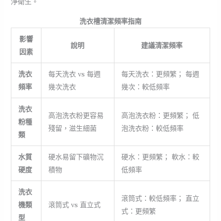
淨衛生。
洗衣槽清潔頻率指南
影響
說明
建議清潔頻率
因素
洗衣
每天洗衣 vs 每週
每天洗衣：更頻繁； 每週
頻率
幾次洗衣
幾次：較低頻率
洗衣
高泡洗衣粉更容易
高泡洗衣粉：更頻繁； 低
粉種
殘留，滋生細菌
泡洗衣粉：較低頻率
類
水質
硬水易留下礦物沉
硬水：更頻繁； 軟水：較
硬度
積物
低頻率
洗衣
滾筒式：較低頻率； 直立
機類
滾筒式 vs 直立式
式：更頻繁
型