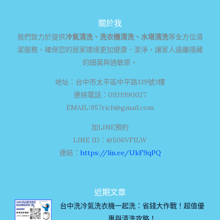
關於我
我們致力於提供
冷氣清洗、洗衣機清洗、水塔清洗
等全方位清
潔服務，確保您的居家環境更加健康、潔淨，讓家人遠離隱藏
的細菌與過敏原。
地址：台中市太平區中平路139號3樓
連絡電話：0931990027
EMAIL:
957rich@gmail.com
加LINE預約
LINE ID：@506VFILW
連結：
https://lin.ee/UkF9qPQ
近期文章
台中洗冷氣洗衣機一起洗：省錢大作戰！超值優
惠與清洗攻略！