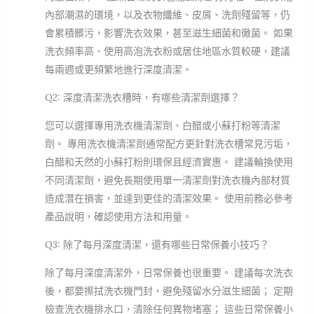
內部潮濕的環境，以及衣物纖維、皮屑、洗劑殘留等，仍
會累積髒污，影響洗衣效果，甚至滋生細菌和黴菌。 如果
洗衣頻率高、使用高泡洗衣粉或居住地區水質較硬，建議
每兩週或更頻繁地進行深度清潔。
Q2: 深度清潔洗衣槽時，有哪些清潔劑選擇？
您可以選擇專用洗衣機清潔劑、白醋或小蘇打粉等清潔
劑。 專用洗衣機清潔劑通常配方更針對洗衣槽常見污垢，
白醋和天然的小蘇打粉則環保且經濟實惠。 建議輪換使用
不同清潔劑，避免長期使用單一清潔劑對洗衣機內部材質
造成潛在損害，並達到更佳的清潔效果。 使用前務必參考
產品說明，確認使用方法和用量。
Q3: 除了每月深度清潔，還有哪些日常保養小技巧？
除了每月深度清潔外，日常保養也很重要。 建議每次洗衣
後，都要擦拭洗衣機門封，避免殘留水分滋生細菌； 定期
檢查洗衣機排水口，清除任何異物堵塞； 這些日常保養小