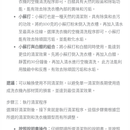
衣機的空機清洗程序即可。白醋具有天然的殺菌和除垢功
能，能有效去除洗衣槽內部的異味和污垢。
小蘇打：
小蘇打也是一種天然的清潔劑，具有除臭和去污
的功效。將約100克的小蘇打粉末倒入洗衣槽，再加入清水
至最高水位線，選擇洗衣機的空機清洗程序即可。小蘇打
能有效去除頑固污垢，並能軟化水垢。
小蘇打與白醋的組合：
將小蘇打和白醋同時使用，能達到
更佳的清潔效果。先將小蘇打倒入洗衣槽，再加入白醋，
靜置約30分鐘後，再加入清水進行空機清洗。 此方法能利
用酸鹼中和反應，有效去除頑固污垢和水垢。
建議：
可以輪換使用不同清潔劑，以避免單一清潔劑長期使用造
成洗衣機內部材質的損害，並達到最佳清潔效果。
步驟三：執行清潔程序
選擇好清潔劑後，接下來就是執行清潔程序。這個步驟需根據您
所選的清潔劑和洗衣機類型而有所調整。
按照說明書操作：
仔細閱讀所選清潔劑的說明書，並按照