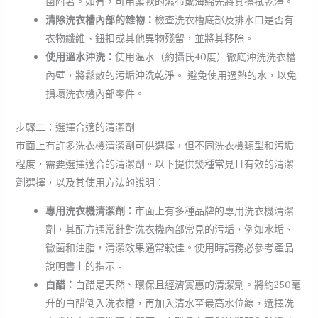
菌附著。如有，可用柔軟的濕布或海綿先將其擦拭乾淨。
清除洗衣槽內部的雜物：
檢查洗衣槽底部及排水口是否有
衣物纖維、鈕扣或其他異物殘留，並將其移除。
使用溫水沖洗：
使用溫水（約攝氏40度）徹底沖洗洗衣槽
內壁，將鬆散的污垢沖洗乾淨。 避免使用過熱的水，以免
損壞洗衣機內部零件。
步驟二：選擇合適的清潔劑
市面上有許多洗衣機清潔劑可供選擇，但不同洗衣機類型和污垢
程度，需要選擇適合的清潔劑。以下提供幾種常見且有效的清潔
劑選擇，以及其使用方法的說明：
專用洗衣機清潔劑：
市面上有多種品牌的專用洗衣機清潔
劑，其配方通常針對洗衣機內部常見的污垢，例如水垢、
黴菌和油脂，清潔效果通常較佳。使用時請務必參考產品
說明書上的指示。
白醋：
白醋是天然、環保且經濟實惠的清潔劑。將約250毫
升的白醋倒入洗衣槽，再加入清水至最高水位線，選擇洗