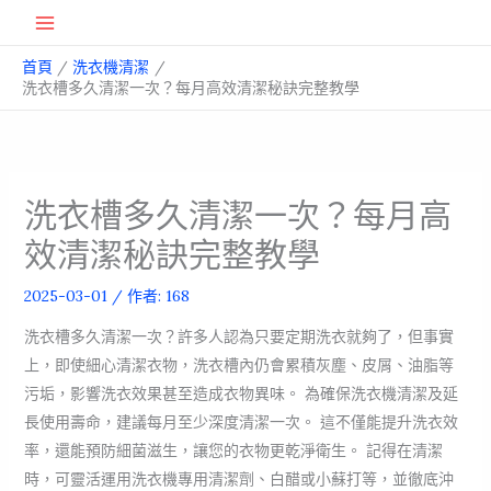
跳
Main
至
首頁
洗衣機清潔
主
Menu
洗衣槽多久清潔一次？每月高效清潔秘訣完整教學
要
內
容
洗衣槽多久清潔一次？每月高
效清潔秘訣完整教學
2025-03-01
/ 作者:
168
洗衣槽多久清潔一次？許多人認為只要定期洗衣就夠了，但事實
上，即使細心清潔衣物，洗衣槽內仍會累積灰塵、皮屑、油脂等
污垢，影響洗衣效果甚至造成衣物異味。 為確保洗衣機清潔及延
長使用壽命，建議每月至少深度清潔一次。 這不僅能提升洗衣效
率，還能預防細菌滋生，讓您的衣物更乾淨衛生。 記得在清潔
時，可靈活運用洗衣機專用清潔劑、白醋或小蘇打等，並徹底沖