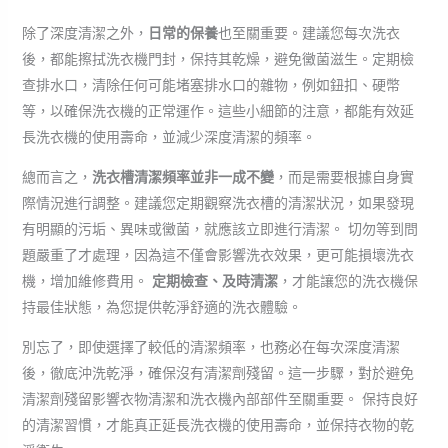
除了深度清潔之外，
日常的保養
也至關重要。建議您每次洗衣
後，都能擦拭洗衣機門封，保持其乾燥，避免黴菌滋生。定期檢
查排水口，清除任何可能堵塞排水口的雜物，例如鈕扣、硬幣
等，以確保洗衣機的正常運作。這些小細節的注意，都能有效延
長洗衣機的使用壽命，並減少深度清潔的頻率。
總而言之，
洗衣槽清潔頻率並非一成不變
，而是需要根據自身實
際情況進行調整。建議您定期觀察洗衣槽的清潔狀況，如果發現
有明顯的污垢、異味或黴菌，就應該立即進行清潔。 切勿等到問
題嚴重了才處理，因為這不僅會影響洗衣效果，更可能損壞洗衣
機，增加維修費用。
定期檢查、及時清潔
，才能讓您的洗衣機保
持最佳狀態，為您提供乾淨舒適的洗衣體驗。
別忘了，即使選擇了較低的清潔頻率，也務必在每次深度清潔
後，徹底沖洗乾淨，確保沒有清潔劑殘留。這一步驟，對於避免
清潔劑殘留影響衣物清潔和洗衣機內部部件至關重要。 保持良好
的清潔習慣，才能真正延長洗衣機的使用壽命，並保持衣物的乾