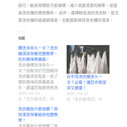
技巧，能有效預防污垢堆積，減少深度清潔的頻率，並延
長洗衣機的使用壽命。 此外，選擇較低泡的洗衣粉，並注
意洗衣機的過濾網清潔，也能幫助保持洗衣槽的清潔。
相關
槽洗淨多久一次？洗衣
機清潔保養完整教學，
告別異味黑黴菌！
洗衣機槽洗淨多久一
次？這取決於您想維持
洗衣機清潔程度。為了
台中洗洗衣機多久一
預防異味和黑黴菌滋
次？必看！讓您衣物潔
生，建議您每週使用洗
淨又健康！
衣機…
2025-03-01
2025-04-21
在「洗衣機清潔」中
在「洗衣機清潔」中
洗衣機為什麼很髒？高
效清潔保養秘訣完整教
學！
洗衣機為什麼很髒？其