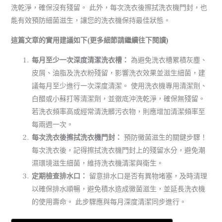
洗乾淨，確保沒有殘留。 此外，每次洗衣後擦拭洗衣機門封，也
能有效預防細菌滋生，讓您的洗衣機保持最佳狀態。
這篇文章的實用建議如下(更多細節請繼續往下閱讀)
每月至少一次深度清潔洗衣槽：
為避免洗衣槽累積灰塵、
皮屑、油脂及洗衣粉殘留，影響洗衣效果並滋生細菌，建
議每月至少進行一次深度清潔。 使用洗衣機專用清潔劑、
白醋或小蘇打等清潔劑，並徹底沖洗乾淨，確保無殘留。
若洗衣頻率高或經常清洗髒污衣物，則應增加清潔頻率至
每兩週一次。
每次洗衣後擦拭洗衣機門封：
預防黴菌滋生的關鍵步驟！
每次洗衣後，記得擦拭洗衣機門封上的殘留水分，避免潮
濕環境滋生細菌，維持洗衣機清潔與衛生。
定期檢查排水口：
留意排水口是否有異物堵塞，及時清理
以確保排水順暢，避免積水造成黴菌滋生，並延長洗衣機
的使用壽命。 此步驟應與每月深度清潔同步進行。