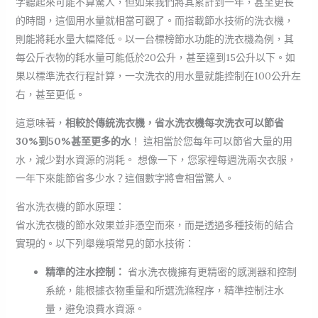
字聽起來可能不算驚人，但如果我們將其累計到一年，甚至更長
的時間，這個用水量就相當可觀了。而搭載節水技術的洗衣機，
則能將耗水量大幅降低。以一台標榜節水功能的洗衣機為例，其
每公斤衣物的耗水量可能低於20公升，甚至達到15公升以下。如
果以標準洗衣行程計算，一次洗衣的用水量就能控制在100公升左
右，甚至更低。
這意味著，
相較於傳統洗衣機，省水洗衣機每次洗衣可以節省
30%到50%甚至更多的水
！ 這相當於您每年可以節省大量的用
水，減少對水資源的消耗。 想像一下，您家裡每週洗兩次衣服，
一年下來能節省多少水？這個數字將會相當驚人。
省水洗衣機的節水原理：
省水洗衣機的節水效果並非憑空而來，而是透過多種技術的結合
實現的。以下列舉幾項常見的節水技術：
精準的注水控制：
省水洗衣機擁有更精密的感測器和控制
系統，能根據衣物重量和所選洗滌程序，精準控制注水
量，避免浪費水資源。