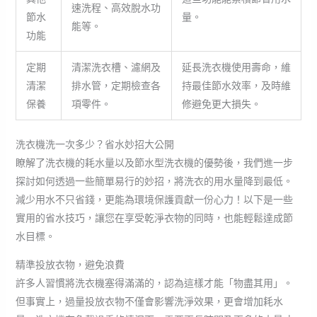
速洗程、高效脫水功
節水
量。
能等。
功能
定期
清潔洗衣槽、濾網及
延長洗衣機使用壽命，維
清潔
排水管，定期檢查各
持最佳節水效率，及時維
保養
項零件。
修避免更大損失。
洗衣機洗一次多少？省水妙招大公開
瞭解了洗衣機的耗水量以及節水型洗衣機的優勢後，我們進一步
探討如何透過一些簡單易行的妙招，將洗衣的用水量降到最低。
減少用水不只省錢，更能為環境保護貢獻一份心力！以下是一些
實用的省水技巧，讓您在享受乾淨衣物的同時，也能輕鬆達成節
水目標。
精準投放衣物，避免浪費
許多人習慣將洗衣機塞得滿滿的，認為這樣才能「物盡其用」。
但事實上，過量投放衣物不僅會影響洗淨效果，更會增加耗水