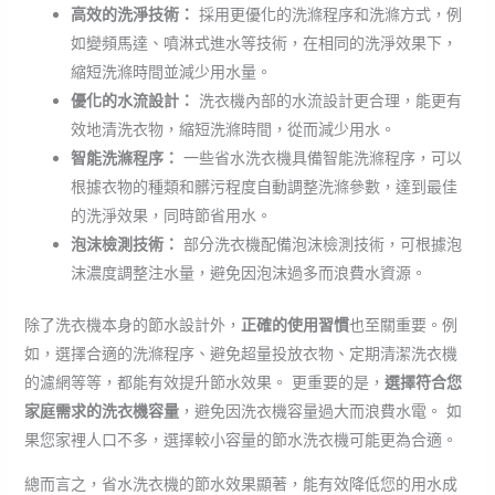
高效的洗淨技術：
採用更優化的洗滌程序和洗滌方式，例
如變頻馬達、噴淋式進水等技術，在相同的洗淨效果下，
縮短洗滌時間並減少用水量。
優化的水流設計：
洗衣機內部的水流設計更合理，能更有
效地清洗衣物，縮短洗滌時間，從而減少用水。
智能洗滌程序：
一些省水洗衣機具備智能洗滌程序，可以
根據衣物的種類和髒污程度自動調整洗滌參數，達到最佳
的洗淨效果，同時節省用水。
泡沫檢測技術：
部分洗衣機配備泡沫檢測技術，可根據泡
沫濃度調整注水量，避免因泡沫過多而浪費水資源。
除了洗衣機本身的節水設計外，
正確的使用習慣
也至關重要。例
如，選擇合適的洗滌程序、避免超量投放衣物、定期清潔洗衣機
的濾網等等，都能有效提升節水效果。 更重要的是，
選擇符合您
家庭需求的洗衣機容量
，避免因洗衣機容量過大而浪費水電。 如
果您家裡人口不多，選擇較小容量的節水洗衣機可能更為合適。
總而言之，省水洗衣機的節水效果顯著，能有效降低您的用水成