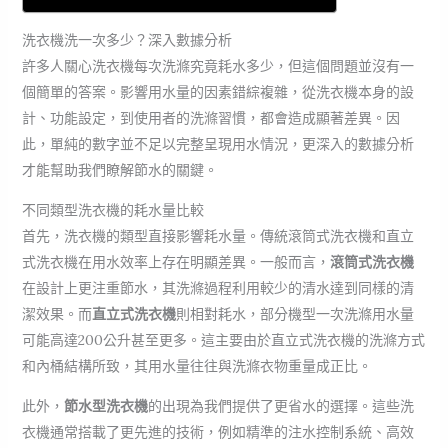
洗衣機洗一次多少？深入數據分析
許多人關心洗衣機每次洗滌究竟耗水多少，但這個問題並沒有一
個簡單的答案。影響用水量的因素錯綜複雜，從洗衣機本身的設
計、功能設定，到使用者的洗滌習慣，都會造成顯著差異。因
此，單純的數字並不足以完整呈現用水情況，更深入的數據分析
才能幫助我們瞭解節水的關鍵。
不同類型洗衣機的耗水量比較
首先，洗衣機的類型直接影響耗水量。傳統滾筒式洗衣機和直立
式洗衣機在用水效率上存在明顯差異。一般而言，
滾筒式洗衣機
在設計上更注重節水，其洗滌過程利用較少的清水達到同樣的清
潔效果。而
直立式洗衣機
則相對耗水，部分機型一次洗滌用水量
可能高達200公升甚至更多。這主要由於直立式洗衣機的洗滌方式
和內桶結構所致，其用水量往往與洗滌衣物重量成正比。
此外，
節水型洗衣機
的出現為我們提供了更省水的選擇。這些洗
衣機通常搭載了更先進的技術，例如精準的注水控制系統、高效