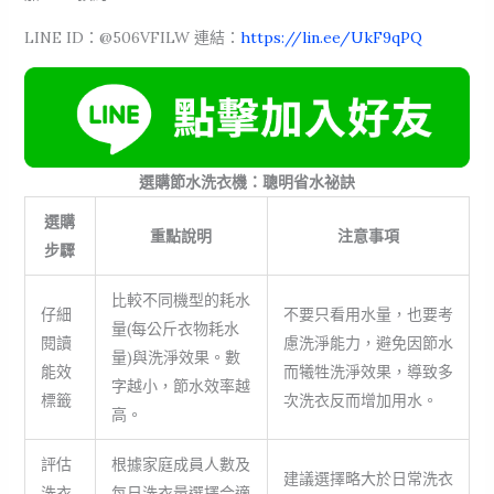
LINE ID：@506VFILW 連結：
https://lin.ee/UkF9qPQ
選購節水洗衣機：聰明省水祕訣
選購
重點說明
注意事項
步驟
比較不同機型的耗水
仔細
不要只看用水量，也要考
量(每公斤衣物耗水
閱讀
慮洗淨能力，避免因節水
量)與洗淨效果。數
能效
而犧牲洗淨效果，導致多
字越小，節水效率越
標籤
次洗衣反而增加用水。
高。
評估
根據家庭成員人數及
建議選擇略大於日常洗衣
洗衣
每日洗衣量選擇合適