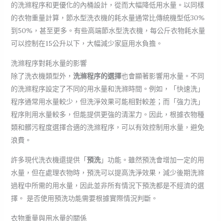
的洗滌程序和更優化的內桶設計，從而大幅降低用水量。以同樣
的衣物重量計算，節水型洗衣機的耗水量通常比傳統機型低30%
到50%，甚至更多。有些高端節水型洗衣機，每公斤衣物耗水量
可以控制在15公升以下，大幅減少家庭用水負擔。
洗滌程序對耗水量的影響
除了洗衣機類型外，
洗滌程序的選擇
也會顯著影響用水量。不同
的洗滌程序設定了不同的用水量和洗滌時間。例如，「快速洗」
程序通常用水量較少，但洗淨效果可能相對較差；而「強力洗」
程序則用水量較多，但能提供更強的清潔力。因此，根據衣物種
類和髒污程度選擇合適的洗滌程序，可以有效控制用水量，避免
浪費。
許多現代洗衣機還提供「
預洗
」功能。雖然預洗會增加一定的用
水量，但在處理衣物時，預洗可以提高洗淨效果，減少後期洗滌
過程中所需的用水量，因此並非所有情況下預洗都是不經濟的選
擇。 是否使用預洗功能需要根據實際情況判斷。
衣物重量與用水量的關係