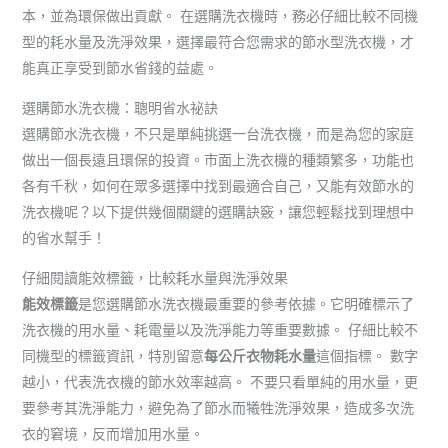
本，並為環保做出貢獻。 在選購洗衣機時，務必仔細比較不同機
型的耗水量及洗淨效果，選擇最符合您需求的節水型洗衣機，才
能真正享受到節水省錢的益處。
選購節水洗衣機：聰明省水祕訣
選購節水洗衣機，不只是單純挑選一台洗衣機，而是為您的家庭
做出一個長遠且環保的投資。市面上洗衣機的種類繁多，功能也
各有千秋，如何在眾多選擇中找到最適合自己，又能有效節水的
洗衣機呢？以下提供幾個關鍵的選購訣竅，讓您輕鬆找到理想中
的省水幫手！
仔細閱讀能效標籤，比較耗水量與洗淨效果
能效標籤
是您選購節水洗衣機最重要的參考依據。它明確標示了
洗衣機的用水量、耗電量以及洗淨能力等重要數據。 仔細比較不
同機型的標籤資訊，特別留意
每公斤衣物耗水量
這個指標。 數字
越小，代表洗衣機的節水效率越高。 不要只看單純的用水量，更
要參考其洗淨能力，避免為了節水而犧牲洗淨效果，造成多次洗
衣的窘境，反而增加用水量。