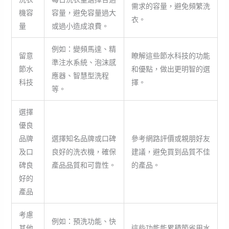
需求的容量，避免頻繁洗
機容
容量，避免容量過大
衣。
量
或過小造成浪費。
例如：變頻馬達、精
留意
瞭解這些節水科技的功能
準注水系統、泡沫感
節水
和優點，做出更明智的選
應器、智慧型洗程
科技
擇。
等。
選擇
優良
品牌
選擇知名品牌或口碑
參考網路評價或親朋好友
及口
良好的洗衣機，確保
建議，避免買到品質不佳
碑良
產品品質和可靠性。
的產品。
好的
產品
考慮
例如：預洗功能、快
其他
這些功能能累積節省用水