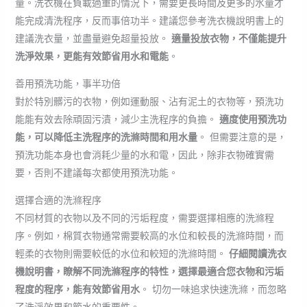
量。洗衣機在負載過重的情況下，需要更長時間及更多的水量才
能完成清洗程序，反而事倍功半。建議您參考洗衣機說明書上的
建議洗衣量，並盡量避免超量投放。
適量投放衣物，不僅能提升
洗淨效果，更能有效節省用水和電能
。
善用預洗功能，事半功倍
對於特別髒污的衣物，例如運動服、沾有泥土的衣物等，預洗功
能能有效去除頑固污漬，減少主洗程序的負擔。
適度使用預洗功
能，可以降低主洗程序的洗滌時間和用水量
。 但需要注意的是，
預洗功能本身也會消耗少量的水和電，因此，除非衣物確實需
要，否則不建議每次都使用預洗功能。
選擇合適的洗滌程序
不同材質的衣物以及不同的污垢程度，需要選擇相應的洗滌程
序。例如，棉質衣物通常需要較高的水位和較長的洗滌時間，而
輕柔的衣物則需要較低的水位和較短的洗滌時間。
仔細閱讀洗衣
機說明書，瞭解不同洗滌程序的特性，選擇最適合您衣物和污垢
程度的程序，能有效節省用水
。 切勿一味追求快速洗滌，而忽略