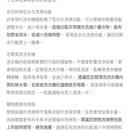
了洗淨效果和節水的重要性。
充分利用低水位洗滌功能
許多現代洗衣機都配備了低水位洗滌功能，可以根據衣物量自動
調整水位，減少用水量。
這個功能非常適合洗滌少量衣物，能有
效節省用水，並減少洗滌時間
。 善用低水位洗滌功能，讓您的節
水行動更上一層樓。
定期清洗洗衣機
洗衣機內部長期累積的污垢和殘留物，不僅會影響洗淨效果，更
會增加耗水量。定期清洗洗衣機，保持其清潔，能確保洗衣機運
轉順暢，提高洗淨效率，並減少用水。
建議您定期清洗洗衣機內
筒和排水管，並檢查洗衣機的濾網是否堵塞
。 清潔頻率可根據實
際使用情況而定，一般建議每月至少清洗一次。
聰明選擇洗滌劑
使用過量的洗滌劑不僅無法提升洗淨效果，反而會增加用水量，
因為需要更多的水來沖洗殘留的洗滌劑。
建議您按照洗滌劑包裝
上的說明使用，避免過量
。選擇低泡洗滌劑也能減少沖洗時間和