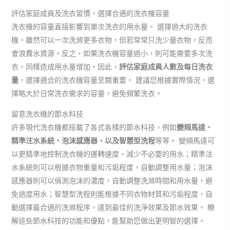
評估家庭成員及洗衣習慣，選擇合適的洗衣機容量
洗衣機的容量直接影響到單次洗衣的用水量。 選擇過大的洗衣
機，雖然可以一次洗滌更多衣物，但若常常只洗少量衣物，反而
會浪費水資源。反之，如果洗衣機容量過小，則可能需要多次洗
衣，同樣造成用水量增加。因此，
評估家庭成員人數及每日洗衣
量
，選擇適合的洗衣機容量至關重要。 建議您根據實際情況，選
擇略大於日常洗衣需求的容量，避免頻繁洗衣。
留意洗衣機的節水科技
許多現代洗衣機都搭載了各式各樣的節水科技，例如
變頻馬達、
精準注水系統、泡沫感應器、以及智慧型洗程
等等。 變頻馬達可
以更精準地控制洗衣機的運轉速度，減少不必要的用水；精準注
水系統則可以根據衣物重量和污垢程度，自動調整用水量；泡沫
感應器則可以偵測泡沫的濃度，自動調整洗滌時間和用水量，避
免過度用水；智慧型洗程則能根據不同衣物材質和污垢程度，自
動選擇最合適的洗滌程序，達到最佳的洗淨效果及節水效果。 瞭
解這些節水科技的功能和優點，能幫助您做出更明智的選擇。