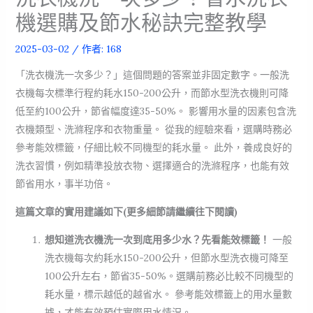
機選購及節水秘訣完整教學
2025-03-02
/ 作者:
168
「洗衣機洗一次多少？」這個問題的答案並非固定數字。一般洗
衣機每次標準行程約耗水150-200公升，而節水型洗衣機則可降
低至約100公升，節省幅度達35-50%。 影響用水量的因素包含洗
衣機類型、洗滌程序和衣物重量。 從我的經驗來看，選購時務必
參考能效標籤，仔細比較不同機型的耗水量。 此外，養成良好的
洗衣習慣，例如精準投放衣物、選擇適合的洗滌程序，也能有效
節省用水，事半功倍。
這篇文章的實用建議如下(更多細節請繼續往下閱讀)
想知道洗衣機洗一次到底用多少水？先看能效標籤！
一般
洗衣機每次約耗水150-200公升，但節水型洗衣機可降至
100公升左右，節省35-50%。選購前務必比較不同機型的
耗水量，標示越低的越省水。 參考能效標籤上的用水量數
據，才能有效預估實際用水情況。