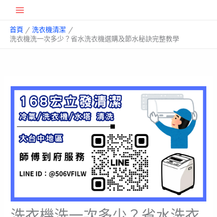
跳
Main
至
首頁
洗衣機清潔
主
Menu
洗衣機洗一次多少？省水洗衣機選購及節水秘訣完整教學
要
內
容
洗衣機洗一次多少？省水洗衣