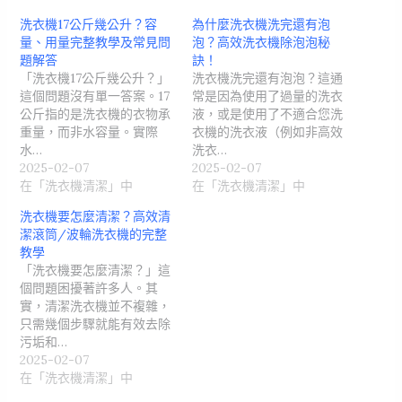
洗衣機17公斤幾公升？容
為什麼洗衣機洗完還有泡
量、用量完整教學及常見問
泡？高效洗衣機除泡泡秘
題解答
訣！
「洗衣機17公斤幾公升？」
洗衣機洗完還有泡泡？這通
這個問題沒有單一答案。17
常是因為使用了過量的洗衣
公斤指的是洗衣機的衣物承
液，或是使用了不適合您洗
重量，而非水容量。實際
衣機的洗衣液（例如非高效
水…
洗衣…
2025-02-07
2025-02-07
在「洗衣機清潔」中
在「洗衣機清潔」中
洗衣機要怎麼清潔？高效清
潔滾筒/波輪洗衣機的完整
教學
「洗衣機要怎麼清潔？」這
個問題困擾著許多人。其
實，清潔洗衣機並不複雜，
只需幾個步驟就能有效去除
污垢和…
2025-02-07
在「洗衣機清潔」中