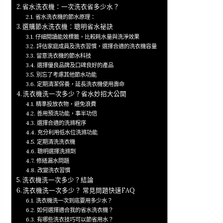
省水洗衣機：一次洗衣省多少水？
省水洗衣機的節水原理：
選購節水洗衣機：聰明省水祕訣
仔細閱讀能效標籤，比較耗水量與洗淨效果
評估家庭成員及洗衣習慣，選擇合適的洗衣機容量
留意洗衣機的節水科技
選擇優良品牌及口碑良好的產品
別忘了考慮其他節水功能
定期清潔保養，延長洗衣機使用壽命
洗衣機洗一次多少？省水妙招大公開
精準投放衣物，避免浪費
善用預洗功能，事半功倍
選擇合適的洗滌程序
充分利用低水位洗滌功能
定期清洗洗衣機
聰明選擇洗滌劑
修繕漏水問題
改變洗衣習慣
洗衣機洗一次多少？結論
洗衣機洗一次多少？ 常見問題快速FAQ
洗衣機洗一次到底要用多少水？
如何選擇適合我的省水洗衣機？
有哪些洗衣技巧可以節省用水？