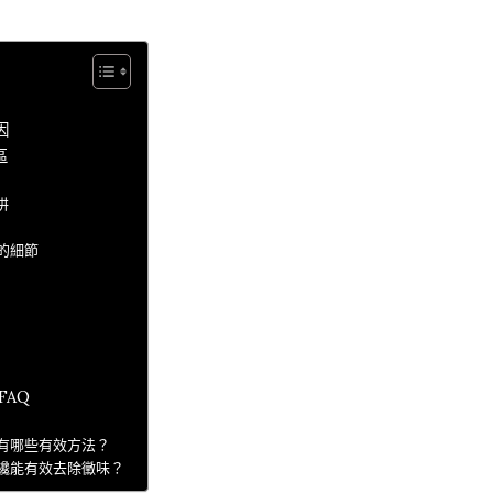
因
區
阱
的細節
FAQ
有哪些有效方法？
纔能有效去除黴味？