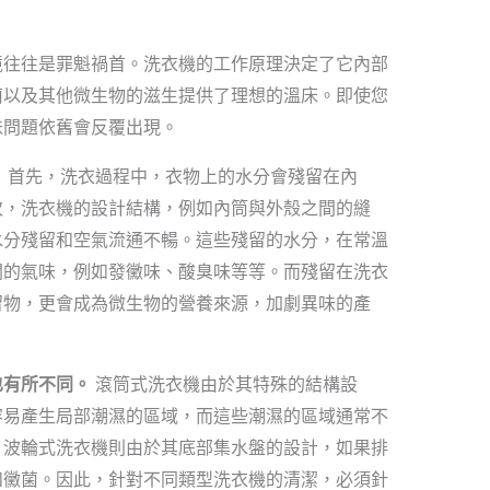
境往往是罪魁禍首。洗衣機的工作原理決定了它內部
菌以及其他微生物的滋生提供了理想的溫床。即使您
味問題依舊會反覆出現。
？
首先，洗衣過程中，衣物上的水分會殘留在內
次，洗衣機的設計結構，例如內筒與外殼之間的縫
水分殘留和空氣流通不暢。這些殘留的水分，在常溫
聞的氣味，例如發黴味、酸臭味等等。而殘留在洗衣
留物，更會成為微生物的營養來源，加劇異味的產
也有所不同。
滾筒式洗衣機由於其特殊的結構設
容易產生局部潮濕的區域，而這些潮濕的區域通常不
。波輪式洗衣機則由於其底部集水盤的設計，如果排
和黴菌。因此，針對不同類型洗衣機的清潔，必須針