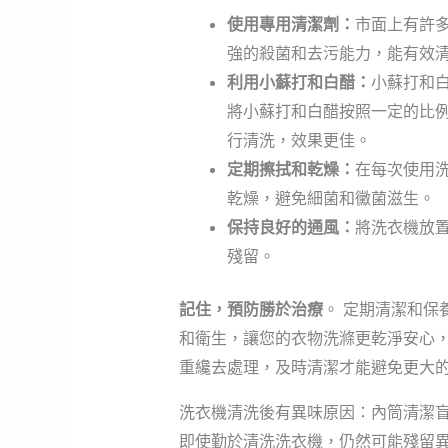
使用專用清潔劑：
市面上有許
強的殺菌和去污能力，能有效
利用小蘇打和白醋：
小蘇打和
將小蘇打和白醋按照一定的比
行清洗，效果更佳。
定期擦拭和乾燥：
在每次使用
乾燥，避免細菌和黴菌滋生。
保持良好的通風：
將洗衣機放
殘留。
記住，預防勝於治療
。 定期清潔和保
和衛生，讓您的衣物洗滌更乾淨安心，
重纔去處理，及時清潔才能避免更大
洗衣機清洗後有異味原因：內筒清潔
即使勤於清洗洗衣機，仍然可能殘留