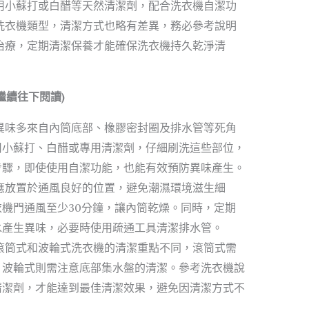
用小蘇打或白醋等天然清潔劑，配合洗衣機自潔功
洗衣機類型，清潔方式也略有差異，務必參考說明
治療，定期清潔保養才能確保洗衣機持久乾淨清
繼續往下閱讀)
異味多來自內筒底部、橡膠密封圈及排水管等死角
用小蘇打、白醋或專用清潔劑，仔細刷洗這些部位，
步驟，即使使用自潔功能，也能有效預防異味產生。
應放置於通風良好的位置，避免潮濕環境滋生細
機門通風至少30分鐘，讓內筒乾燥。同時，定期
水產生異味，必要時使用疏通工具清潔排水管。
滾筒式和波輪式洗衣機的清潔重點不同，滾筒式需
，波輪式則需注意底部集水盤的清潔。參考洗衣機說
清潔劑，才能達到最佳清潔效果，避免因清潔方式不