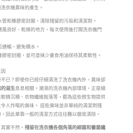
絕洗衣機異味的產生。
水管和橡膠密封圈，清除殘留的污垢和清潔劑。
通風良好、乾燥的地方，每次使用後打開洗衣機門
否通暢，避免積水。
橡膠密封圈，並可塗抹少量食用油保持其柔軟性。
主因
擾不已？即使你已經仔細清洗了洗衣機內外，異味卻
菌的滋生
息息相關。潮濕的洗衣機內部環境，正是細
柔軟精沉積、衣物纖維脫落等，都為這些微生物提供
令人作嘔的臭味。 這些臭味並非單純的清潔劑殘
物，因此單靠一般的清潔方式往往難以徹底清除。
，其實不然。
殘留在洗衣機各個角落的細菌和黴菌纔