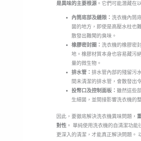
是異味的主要根源
。它們可能潛藏在
內筒底部及縫隙：
洗衣機內筒
菌的地方，即使是高壓水柱也
散發出難聞的臭味。
橡膠密封圈：
洗衣機的橡膠密
地。橡膠材質本身也容易藏污
量的微生物。
排水管：
排水管內部的殘留污
間未清潔的排水管，會散發出
投幣口及控制面板：
雖然這些
生細菌，並間接影響洗衣機的
因此，要徹底解決洗衣機異味問題，
對性
。 單純使用洗衣機的自清潔功能
更深入的清潔，才能真正解決問題。 