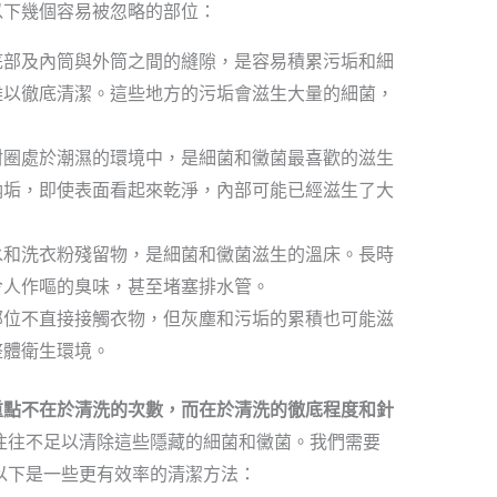
以下幾個容易被忽略的部位：
底部及內筒與外筒之間的縫隙，是容易積累污垢和細
難以徹底清潔。這些地方的污垢會滋生大量的細菌，
封圈處於潮濕的環境中，是細菌和黴菌最喜歡的滋生
納垢，即使表面看起來乾淨，內部可能已經滋生了大
水和洗衣粉殘留物，是細菌和黴菌滋生的溫床。長時
令人作嘔的臭味，甚至堵塞排水管。
部位不直接接觸衣物，但灰塵和污垢的累積也可能滋
整體衛生環境。
重點不在於清洗的次數，而在於清洗的徹底程度和針
往往不足以清除這些隱藏的細菌和黴菌。我們需要
以下是一些更有效率的清潔方法：